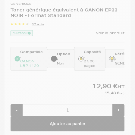
GENERIQUE
Toner générique équivalent à CANON EP22 -
NOIR - Format Standard
37 avis
Voir le produit
EN STOCK
Compatible
Capacité
Option
Référenc
:
:
:
:
CANON
2 500
Noir
GENEEP2
LBP 1120
pages
12,90 €
HT
15,48 €
TTC
-
+
Ajouter au panier