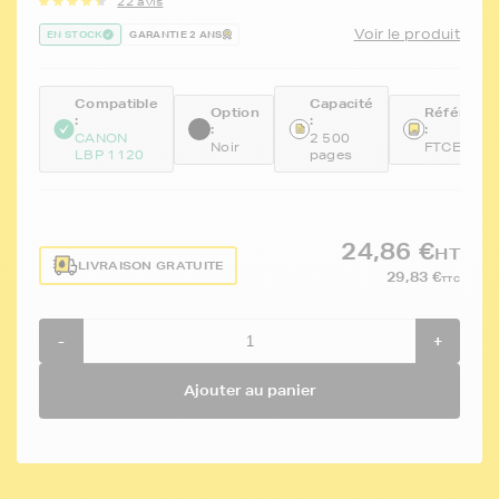
22 avis
Voir le produit
EN STOCK
GARANTIE 2 ANS
Compatible
Capacité
Option
Référenc
:
:
:
:
CANON
2 500
Noir
FTCEP22
LBP 1120
pages
24,86 €
HT
LIVRAISON GRATUITE
29,83 €
TTC
-
+
Ajouter au panier