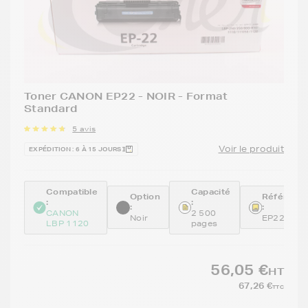
Toner CANON EP22 - NOIR - Format
Standard
5 avis
Voir le produit
EXPÉDITION : 6 À 15 JOURS
Compatible
Capacité
Option
Référenc
:
:
:
:
CANON
2 500
Noir
EP22
LBP 1120
pages
56,05 €
HT
67,26 €
TTC