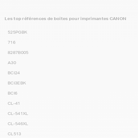
Les top références de boites pour imprimantes CANON
525PGBK
716
8287B005
A30
BCI24
BCI3EBK
BCI6
CL-41
CL-541XL
CL-546XL
CL513