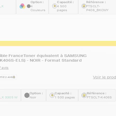
Option :
Capacité :
Référence :
LX
4
4 500
FTSCLT-
Couleurs
pages
P406_BKCMY
ible FranceToner équivalent à SAMSUNG
K406S-ELS) - NOIR - Format Standard
 avis
Voir le pro
TIE 2 ANS
Option :
Capacité :
Référence :
LX 3305 W
Noir
1 500 pages
FTSCLT-K406S