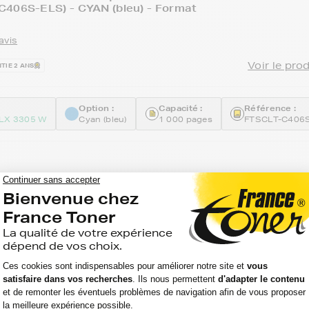
C406S-ELS) - CYAN (bleu) - Format
avis
Voir le pro
TIE 2 ANS
Option :
Capacité :
Référence :
LX 3305 W
Cyan (bleu)
1 000 pages
FTSCLT-C406
ible FranceToner équivalent à SAMSUNG
M406S-ELS) - MAGENTA (rouge) - Format
avis