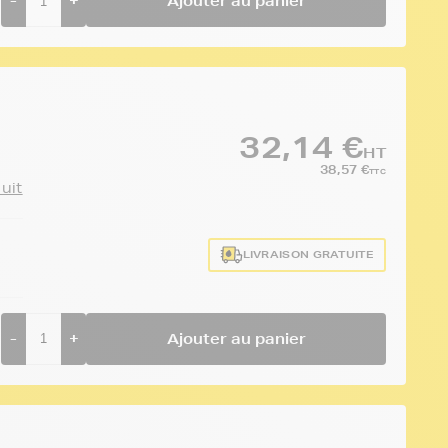
-
+
Ajouter au panier
32,14 €
HT
38,57 €
TTC
duit
LIVRAISON GRATUITE
-
+
Ajouter au panier