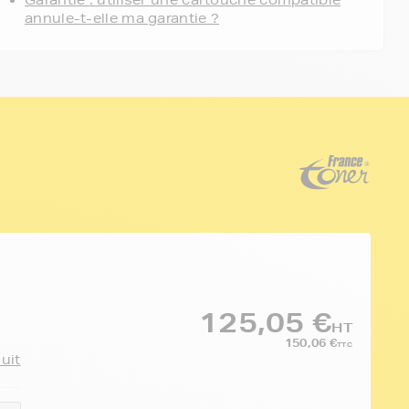
Garantie : utiliser une cartouche compatible
annule-t-elle ma garantie ?
125,05 €
HT
150,06 €
TTC
duit