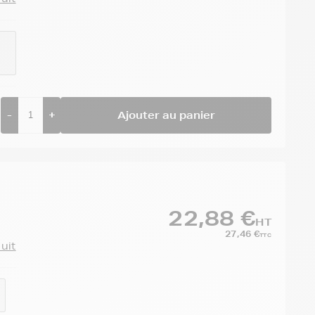
-
+
Ajouter au panier
22,88 €
HT
27,46 €
TTC
duit