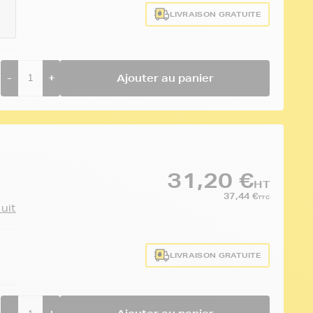
LIVRAISON GRATUITE
-
+
Ajouter au panier
31,20 €
HT
37,44 €
TTC
duit
LIVRAISON GRATUITE