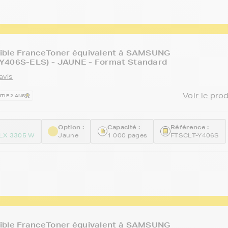
ible FranceToner équivalent à SAMSUNG
Y406S-ELS) - JAUNE - Format Standard
avis
Voir le pro
TIE 2 ANS
Option :
Capacité :
Référence :
LX 3305 W
Jaune
1 000 pages
FTSCLT-Y406S
ible FranceToner équivalent à SAMSUNG