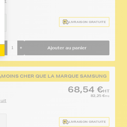
duit
LIVRAISON GRATUITE
-
+
Ajouter au panier
%
MOINS CHER QUE LA MARQUE SAMSUNG
68,54 €
HT
82,25 €
TTC
duit
LIVRAISON GRATUITE