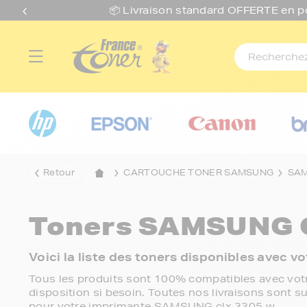
📦 Livraison standard O
FFERTE
en p
Retour
CARTOUCHE TONER SAMSUNG
SAM
Toners
SAMSUNG C
Voici la liste des toners disponibles avec
Tous les produits sont 100% compatibles avec votr
disposition si besoin. Toutes nos livraisons sont su
pour votre imprimante SAMSUNG clx 3305 w