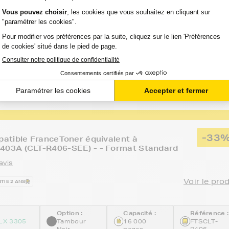
Voir le pro
TIE 2 ANS
Option :
Capacité :
Référence :
LX 3305
Magenta
1 000
FTSCLT-
(rouge)
pages
M406S
-33
atible FranceToner équivalent à
3A (CLT-R406-SEE) - - Format Standard
avis
Voir le pro
TIE 2 ANS
Option :
Capacité :
Référence :
LX 3305
Tambour
16 000
FTSCLT-
Noir
pages
R406