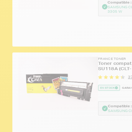
Compatible :
SAMSUNG C
3305 W
FRANCE TONER
Toner compat
SU118A (CLT-
37
EN STOCK
GARAN
Compatible :
SAMSUNG C