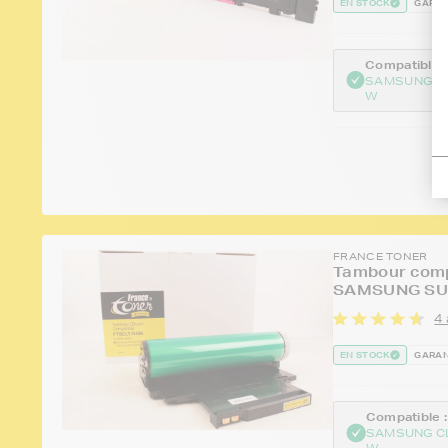
EN STOCK
GARAN
Compatible :
SAMSUNG C
W
FRANCE TONER
Tambour comp
SAMSUNG SU40
4 
EN STOCK
GARAN
Compatible :
SAMSUNG C
W