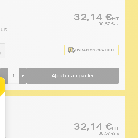
32,14 €
HT
38,57 €
TTC
duit
LIVRAISON GRATUITE
S
-
+
Ajouter au panier
32,14 €
HT
38,57 €
TTC