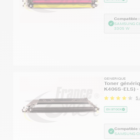
Compatible :
SAMSUNG C
3305 W
GENERIQUE
Toner généri
K406S-ELS) -
5 
EN STOCK
Compatible :
SAMSUNG C