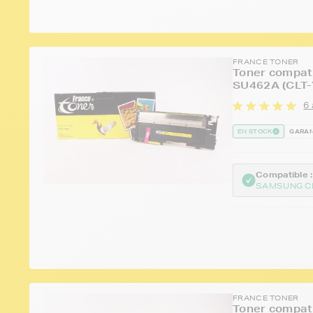
FRANCE TONER
Toner compat
SU462A (CLT-
6 
EN STOCK
GARAN
Compatible :
SAMSUNG C
FRANCE TONER
Toner compat