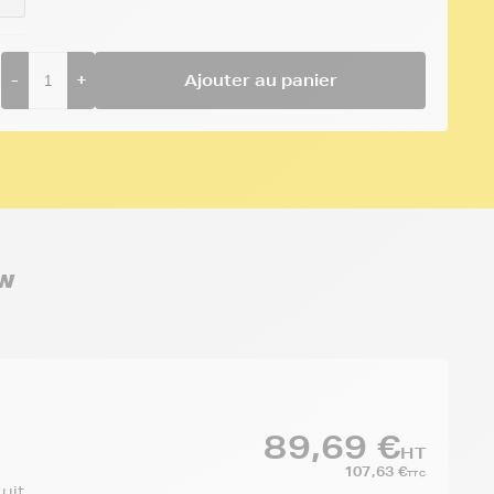
-
+
Ajouter au panier
 W
89,69 €
HT
107,63 €
TTC
duit