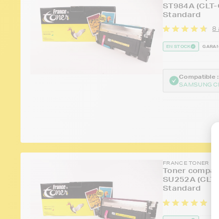
ST984A (CLT-
Standard
8 
EN STOCK
GARAN
Compatible :
SAMSUNG C
FRANCE TONER
Toner compat
SU252A (CLT-
Standard
3 