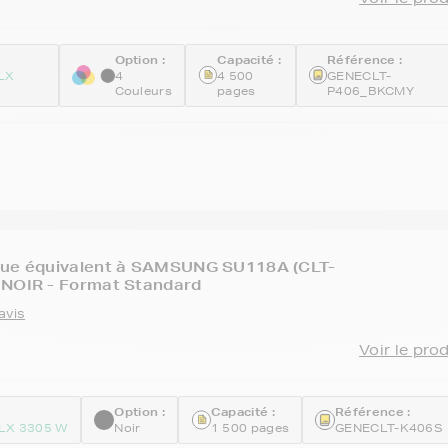
Option :
Capacité :
Référence :
LX
4
4 500
GENECLT-
Couleurs
pages
P406_BKCMY
que équivalent à SAMSUNG SU118A (CLT-
 NOIR - Format Standard
avis
Voir le pro
Option :
Capacité :
Référence :
LX 3305 W
Noir
1 500 pages
GENECLT-K406S