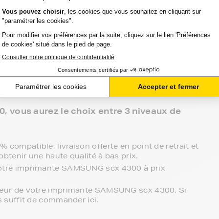
 meilleur prix pour votre imprimante
rs et professionnels avec ses toners compatibles
 clients, FranceToner est la référence. Nous
les plus grandes marques : Epson, HP, Canon,
tti, Ricoh.... et même les moins connues !
vous aurez le choix entre 3 niveaux de
compatible, livraison offerte en point de retrait et
obtenir une haute qualité à bas prix.
votre imprimante SAMSUNG scx 4300 à prix
cteur de votre imprimante SAMSUNG scx 4300. Si
s suffit de commander ici.