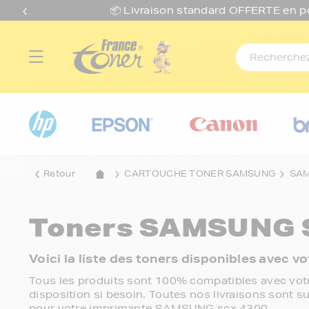
📦 Livraison standard O
FFERTE
en p
Retour
CARTOUCHE TONER SAMSUNG
SA
Toners
SAMSUNG S
Voici la liste des toners disponibles ave
Tous les produits sont 100% compatibles avec votr
disposition si besoin. Toutes nos livraisons sont su
pour votre imprimante SAMSUNG scx 4300