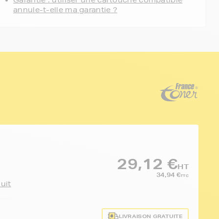
Garantie : utiliser une cartouche compatible
annule-t-elle ma garantie ?
29,12 €
HT
34,94 €
TTC
duit
LIVRAISON GRATUITE