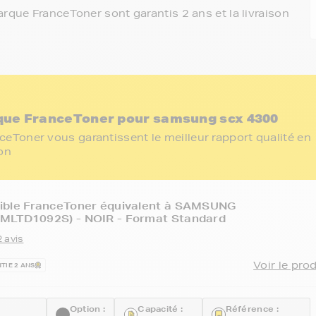
rque FranceToner sont garantis 2 ans et la livraison
que FranceToner pour samsung scx 4300
eToner vous garantissent le meilleur rapport qualité en
ion
ible FranceToner équivalent à SAMSUNG
MLTD1092S) - NOIR - Format Standard
 avis
Voir le pro
TIE 2 ANS
Option :
Capacité :
Référence :