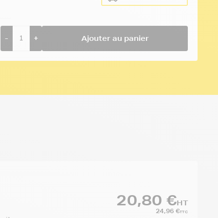
-
+
Ajouter au panier
20,80 €
HT
24,96 €
TTC