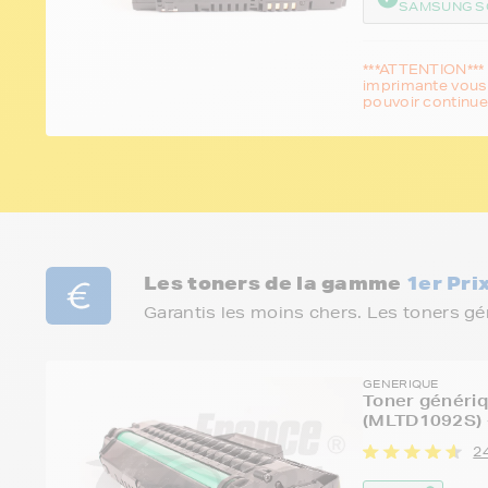
SAMSUNG S
***ATTENTION*** 
imprimante vous 
pouvoir continue
Les toners de la gamme
1er Pri
Garantis les moins chers. Les toners g
GENERIQUE
Toner généri
(MLTD1092S) 
24