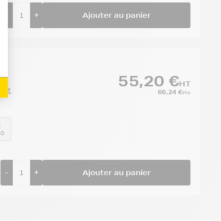
-
+
Ajouter au panier
55,20 €
HT
duit
66,24 €
TTC
:
00
-
+
Ajouter au panier