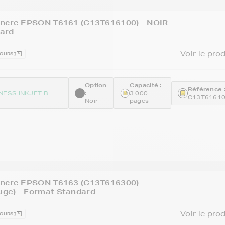
encre EPSON T6161 (C13T616100) - NOIR -
ard
Voir le pro
JOURS
Option
Capacité :
Référence 
:
NESS INKJET B
3 000
C13T6161
Noir
pages
encre EPSON T6163 (C13T616300) -
ge) - Format Standard
Voir le pro
JOURS