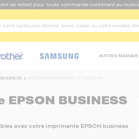
oint de retrait pour toute commande contenant au moins
AUTRES MARQUE
 BUSINESS
EPSON BUSINESS INKJET B 510 DN
re
EPSON BUSINESS
onibles avec votre imprimante EPSON business