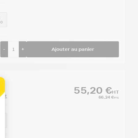
:
00
-
+
Ajouter au panier
55,20 €
HT
duit
66,24 €
TTC
:
00