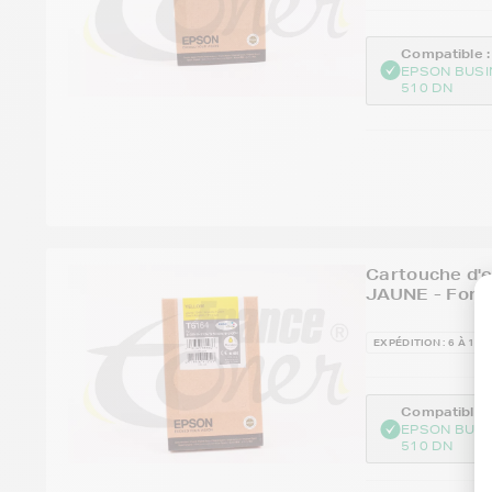
Compatible :
EPSON BUSI
510 DN
Cartouche d'
JAUNE - Form
EXPÉDITION : 6 À 15 
Compatible :
EPSON BUSI
510 DN