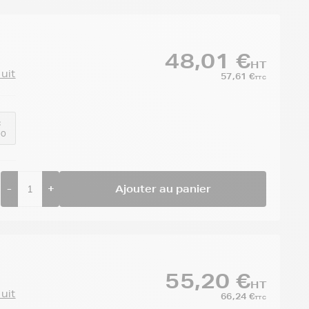
48,01 €
HT
duit
57,61 €
TTC
:
00
-
+
Ajouter au panier
55,20 €
HT
duit
66,24 €
TTC