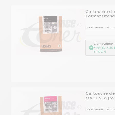
Cartouche d'
Format Stand
EXPÉDITION : 6 À 15 
Compatible :
EPSON BUSI
510 DN
Cartouche d'
MAGENTA (rou
EXPÉDITION : 6 À 15 