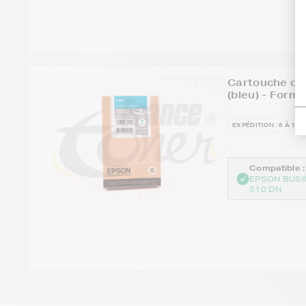
Cartouche d'
(bleu) - Form
EXPÉDITION : 6 À 15 
Compatible :
EPSON BUSI
510 DN