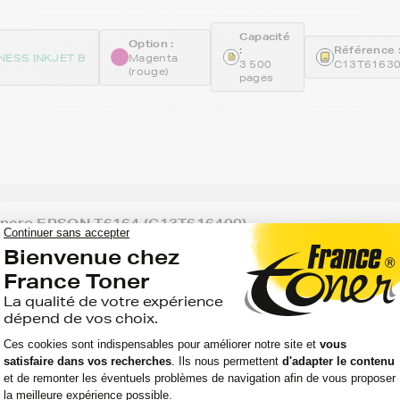
Capacité
Option :
:
Référence 
NESS INKJET B
Magenta
3 500
C13T6163
(rouge)
pages
encre EPSON T6164 (C13T616400) -
at Standard
Voir le pro
JOURS
Option
Capacité :
Référence 
:
NESS INKJET B
3 500
C13T6164
Jaune
pages