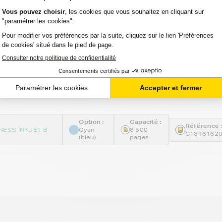
encre EPSON T6162 (C13T616200) - CYAN
at Standard
Voir le pro
JOURS
Option :
Capacité :
Référence 
NESS INKJET B
Cyan
3 500
C13T6162
(bleu)
pages