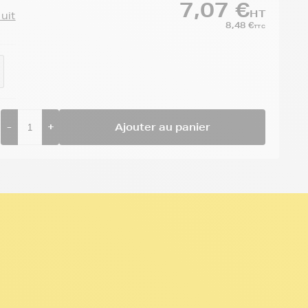
7,07 €
HT
duit
8,48 €
TTC
-
+
Ajouter au panier