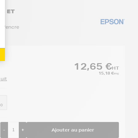
NK ET
 d'encre
12,65 €
HT
15,18 €
TTC
duit
40
-
+
Ajouter au panier