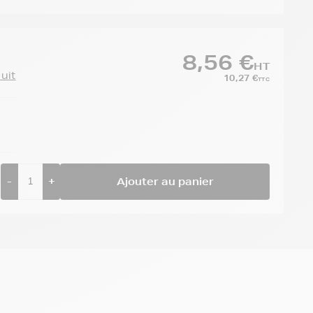
8,56 €
HT
duit
10,27 €
TTC
-
+
Ajouter au panier