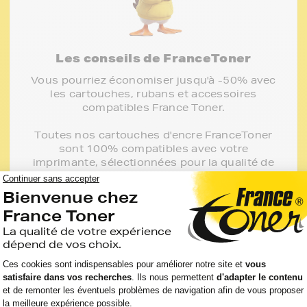
Les conseils de FranceToner
Vous pourriez économiser jusqu'à -50% avec
les cartouches, rubans et accessoires
compatibles France Toner.
Toutes nos cartouches d'encre FranceToner
sont 100% compatibles avec votre
imprimante, sélectionnées pour la qualité de
l'encre et garanties 2 ans. 80% de nos clients
choisissent ces cartouches.
J'en profite