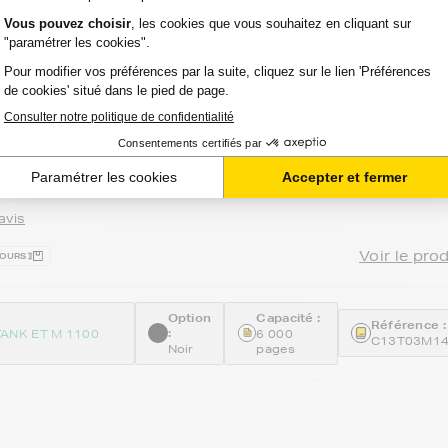
cteur
pour votre imprimante EPSON ECOTA
ncre de la marque FranceToner, retrouvez les cartouches
mante.
re EPSON T03M1 (C13T03M140) - NOIR -
avis
Voir le pro
JOURS
Option
Capacité :
Référence :
:
ANK ET M 1100
6 000
C13T03M1
Noir
pages