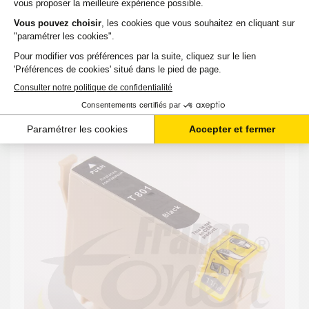
17,94 €
TTC
-
+
Ajouter au panier