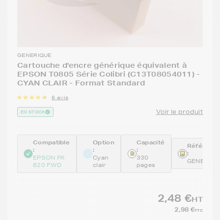
GENERIQUE
Cartouche d'encre générique équivalent à
EPSON T0805 Série Colibri (C13T08054011) -
CYAN CLAIR - Format Standard
6 avis
Voir le produit
EN STOCK
Compatible
Option
Capacité
Référenc
:
:
:
:
EPSON PX
Cyan
330
GENE080
820 FWD
clair
pages
2,48 €
HT
2,98 €
TTC