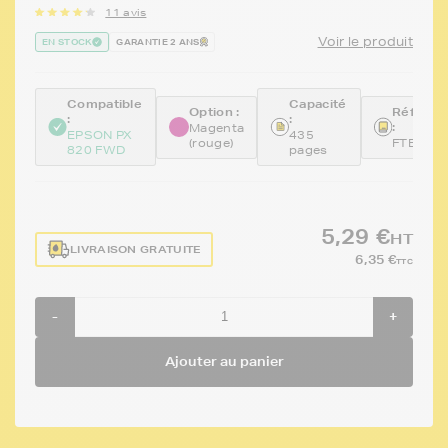
11 avis
Voir le produit
EN STOCK
GARANTIE 2 ANS
Compatible
Capacité
Option :
Référen
:
:
:
Magenta
EPSON PX
435
(rouge)
FTE080
820 FWD
pages
5,29 €
HT
LIVRAISON GRATUITE
6,35 €
TTC
-
+
Ajouter au panier