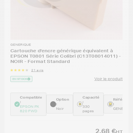
GENERIQUE
Cartouche d'encre générique équivalent à
EPSON T0801 Série Colibri (C13T08014011) -
NOIR - Format Standard
21 avis
Voir le produit
EN STOCK
Compatible
Capacité
Option
Référenc
:
:
:
:
EPSON PX
330
Noir
GENE080
820 FWD
pages
2,68 €
HT