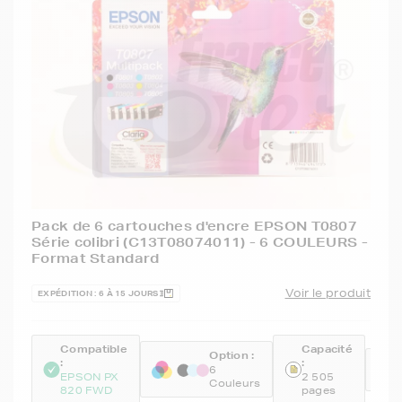
Pack de 6 cartouches d'encre EPSON T0807
Série colibri (C13T08074011) - 6 COULEURS -
Format Standard
Voir le produit
EXPÉDITION : 6 À 15 JOURS
Compatible
Capacité
Option :
:
:
R
6
EPSON PX
2 505
Couleurs
820 FWD
pages