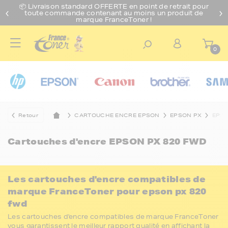
📦 Livraison standard O
FFERTE
en point de retrait pour
toute commande contenant au moins un produit de
marque FranceToner !
0
Retour
CARTOUCHE ENCRE EPSON
EPSON PX
EPSO
Cartouches d'encre
EPSON PX 820 FWD
Les cartouches d'encre compatibles de
marque FranceToner pour epson px 820
fwd
Les cartouches d'encre compatibles de marque FranceToner
vous garantissent le meilleur rapport qualité en affichant la