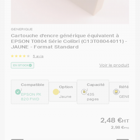
GENERIQUE
Cartouche d'encre générique équivalent à
EPSON T0804 Série Colibri (C13T08044011) -
JAUNE - Format Standard
5 avis
Voir le produit
EN STOCK
Compatible
Capacité
Option
Référenc
:
:
:
:
EPSON PX
435
Jaune
GENE080
820 FWD
pages
2,48 €
HT
2,98 €
TTC