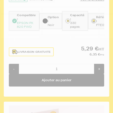
Compatible
Capacité
Option
Référenc
:
:
:
:
EPSON PX
330
Noir
FTE0801
820 FWD
pages
5,29 €
HT
LIVRAISON GRATUITE
6,35 €
TTC
-
+
Ajouter au panier