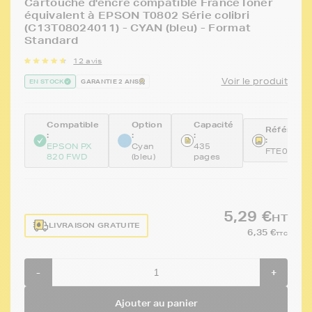
Cartouche d'encre compatible FranceToner
équivalent à EPSON T0802 Série colibri
(C13T08024011) - CYAN (bleu) - Format
Standard
12 avis
Voir le produit
EN STOCK
GARANTIE 2 ANS
Compatible
Option
Capacité
Référenc
:
:
:
:
EPSON PX
Cyan
435
FTE0802
820 FWD
(bleu)
pages
5,29 €
HT
LIVRAISON GRATUITE
6,35 €
TTC
-
+
Ajouter au panier