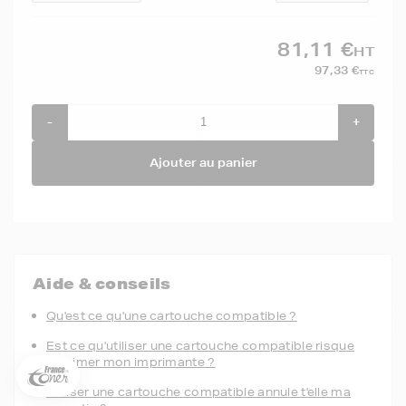
81,11 €
HT
97,33 €
TTC
-
+
Ajouter au panier
5€ offerts sur votre 1ère
Aide & conseils
commande !
Qu'est ce qu'une cartouche compatible ?
5
€
Inscrivez-vous à notre newsletter, suivez notre actualité et
Est ce qu'utiliser une cartouche compatible risque
bénéficiez immédiatement
d’une remise de 5€
sur votre 1ère
d'abimer mon imprimante ?
commande * !
Utiliser une cartouche compatible annule t'elle ma