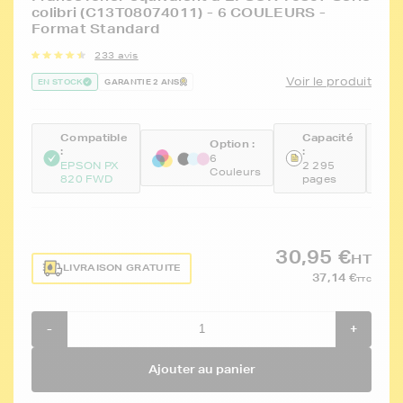
colibri (C13T08074011) - 6 COULEURS -
Format Standard
233 avis
Voir le produit
EN STOCK
GARANTIE 2 ANS
Compatible
Capacité
R
Option :
:
:
:
6
EPSON PX
2 295
F
Couleurs
820 FWD
pages
X
30,95 €
HT
LIVRAISON GRATUITE
37,14 €
TTC
-
+
Ajouter au panier