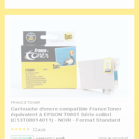
FRANCE TONER
Cartouche d'encre compatible FranceToner
équivalent à EPSON T0801 Série colibri
(C13T08014011) - NOIR - Format Standard
77 avis
Voir le produit
EN STOCK
GARANTIE 2 ANS