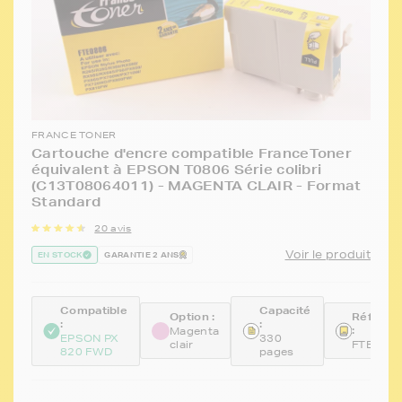
FRANCE TONER
Cartouche d'encre compatible FranceToner
équivalent à EPSON T0806 Série colibri
(C13T08064011) - MAGENTA CLAIR - Format
Standard
20 avis
Voir le produit
EN STOCK
GARANTIE 2 ANS
Compatible
Capacité
Option :
Référen
:
:
:
Magenta
EPSON PX
330
clair
FTE080
820 FWD
pages