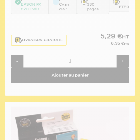
:
EPSON PX
Cyan
330
FTE0805
820 FWD
clair
pages
5,29 €
HT
LIVRAISON GRATUITE
6,35 €
TTC
-
+
Ajouter au panier