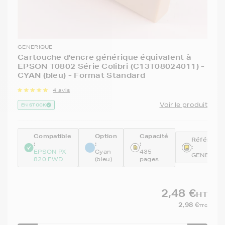
GENERIQUE
Cartouche d'encre générique équivalent à
EPSON T0802 Série Colibri (C13T08024011) -
CYAN (bleu) - Format Standard
4 avis
Voir le produit
EN STOCK
Compatible
Option
Capacité
Référenc
:
:
:
:
EPSON PX
Cyan
435
GENE080
820 FWD
(bleu)
pages
2,48 €
HT
2,98 €
TTC