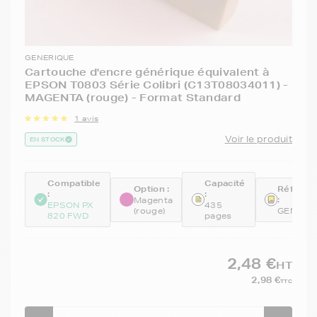
GENERIQUE
Cartouche d'encre générique équivalent à
EPSON T0803 Série Colibri (C13T08034011) -
MAGENTA (rouge) - Format Standard
1 avis
Voir le produit
EN STOCK
Compatible
Capacité
Option :
Référen
:
:
:
Magenta
EPSON PX
435
(rouge)
GENE08
820 FWD
pages
2,48 €
HT
2,98 €
TTC