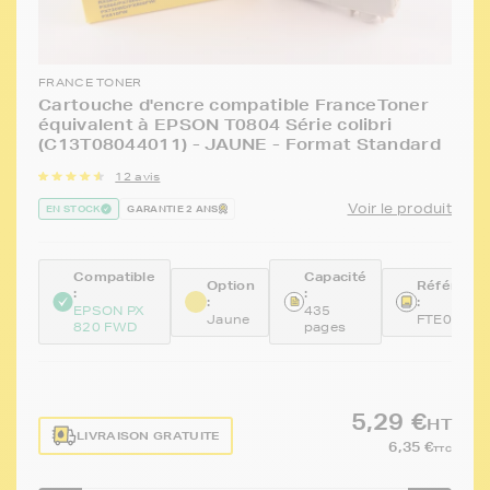
FRANCE TONER
Cartouche d'encre compatible FranceToner
équivalent à EPSON T0804 Série colibri
(C13T08044011) - JAUNE - Format Standard
12 avis
Voir le produit
EN STOCK
GARANTIE 2 ANS
Compatible
Capacité
Option
Référenc
:
:
:
:
EPSON PX
435
Jaune
FTE0804
820 FWD
pages
5,29 €
HT
LIVRAISON GRATUITE
6,35 €
TTC