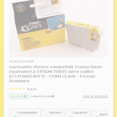
FRANCE TONER
Cartouche d'encre compatible FranceToner
équivalent à EPSON T0805 Série colibri
(C13T08054011) - CYAN CLAIR - Format
Standard
6 avis
Voir le produit
EN STOCK
GARANTIE 2 ANS
Compatible
Option
Capacité
Référenc
:
:
: