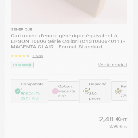
GENERIQUE
Cartouche d'encre générique équivalent à
EPSON T0806 Série Colibri (C13T08064011) -
MAGENTA CLAIR - Format Standard
4 avis
Voir le produit
EN STOCK
Compatible
Capacité
Option :
Référen
:
:
:
Magenta
EPSON PX
330
clair
GENE08
820 FWD
pages
2,48 €
HT
2,98 €
TTC