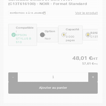
(C13T616100) - NOIR - Format Standard
Voir le produit
EXPÉDITION : 6 À 15 JOURS
Compatible
Capacité
:
Option
:
Référence
:
EPSON
3 000
C13T616
STYLUS B
Noir
pages
510
48,01 €
HT
57,61 €
TTC
-
+
Ajouter au panier