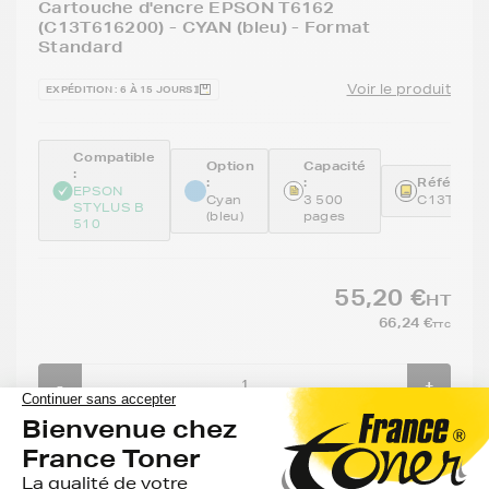
Cartouche d'encre EPSON T6162
(C13T616200) - CYAN (bleu) - Format
Standard
Voir le produit
EXPÉDITION : 6 À 15 JOURS
Compatible
Option
Capacité
:
:
:
Référence
EPSON
Cyan
3 500
C13T616
STYLUS B
(bleu)
pages
510
55,20 €
HT
66,24 €
TTC
-
+
Ajouter au panier