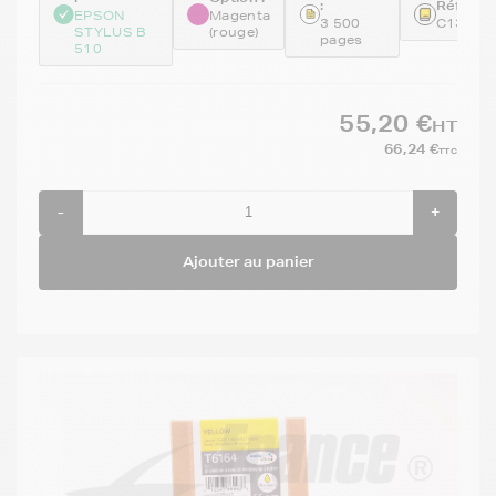
:
Référen
EPSON
Magenta
3 500
C13T61
STYLUS B
(rouge)
pages
510
55,20 €
HT
66,24 €
TTC
-
+
Ajouter au panier