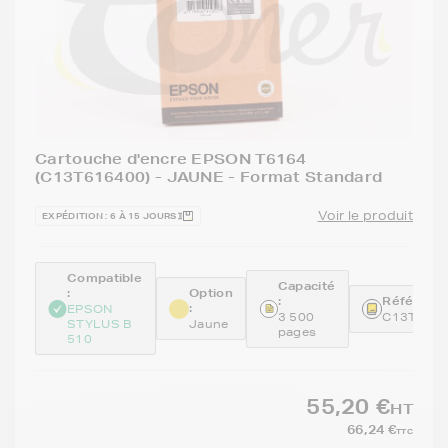
Cartouche d'encre EPSON T6164
(C13T616400) - JAUNE - Format Standard
Voir le produit
EXPÉDITION : 6 À 15 JOURS
Compatible
Capacité
:
Option
:
Référence
:
EPSON
3 500
C13T616
STYLUS B
Jaune
pages
510
55,20 €
HT
66,24 €
TTC