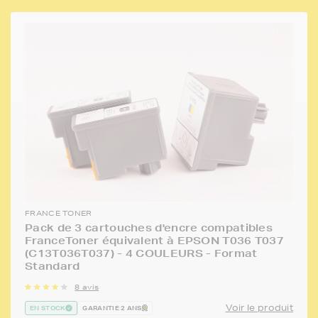
FRANCE TONER
Pack de 3 cartouches d'encre compatibles
FranceToner équivalent à EPSON T036 T037
(C13T036T037) - 4 COULEURS - Format
Standard
8 avis
Voir le produit
EN STOCK
GARANTIE 2 ANS