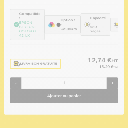
Compatible
:
Capacité
Option :
:
Réfé
EPSON
4
STYLUS
480
FTE
Couleurs
COLOR C
pages
42 UX
12,74 €
HT
LIVRAISON GRATUITE
15,29 €
TTC
-
+
Ajouter au panier