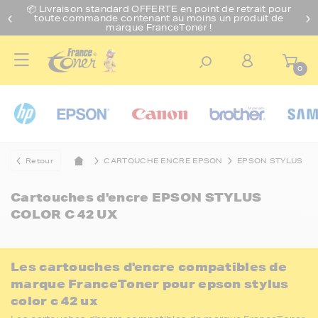
📦 Livraison standard O
FFERTE
en point de retrait pour
toute commande contenant au moins un produit de
marque FranceToner !
0
Retour
CARTOUCHE ENCRE EPSON
EPSON STYLUS
Cartouches d'encre
EPSON STYLUS
COLOR C 42 UX
Les cartouches d'encre compatibles de
marque FranceToner pour epson stylus
color c 42 ux