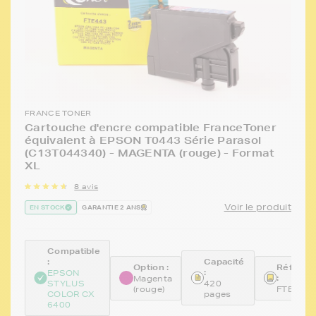
FRANCE TONER
Cartouche d'encre compatible FranceToner
équivalent à EPSON T0443 Série Parasol
(C13T044340) - MAGENTA (rouge) - Format
XL
8 avis
Voir le produit
EN STOCK
GARANTIE 2 ANS
Compatible
:
Capacité
Option :
Référen
:
EPSON
:
Magenta
STYLUS
420
(rouge)
FTE443
COLOR CX
pages
6400