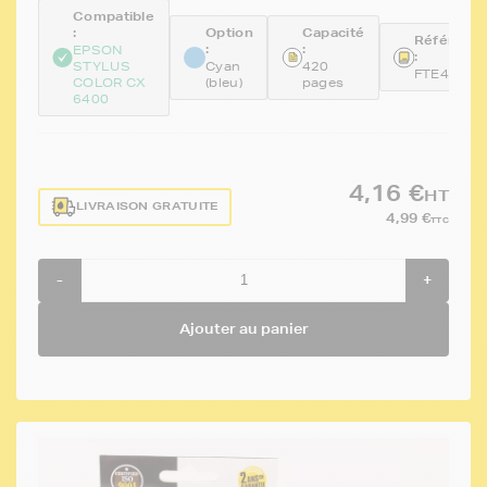
Compatible
:
Option
Capacité
Référenc
:
:
EPSON
:
STYLUS
Cyan
420
FTE442
COLOR CX
(bleu)
pages
6400
4,16 €
HT
LIVRAISON GRATUITE
4,99 €
TTC
-
+
Ajouter au panier