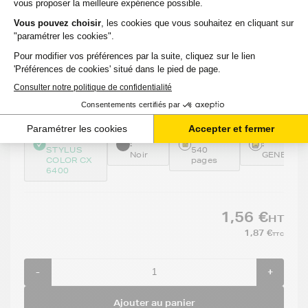
Cartouche d'encre générique équivalent à
EPSON T0441 Série Parasol (C13T044140) -
NOIR - Format Standard
81 avis
Voir le produit
EN STOCK
Compatible
:
Capacité
Option
Référenc
:
EPSON
:
:
STYLUS
540
Noir
GENE441
COLOR CX
pages
6400
1,56 €
HT
1,87 €
TTC
-
+
Ajouter au panier