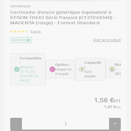
GENERIQUE
Cartouche d'encre générique équivalent à
EPSON T0443 Série Parasol (C13T044340) -
MAGENTA (rouge) - Format Standard
9 avis
Voir le produit
EN STOCK
Compatible
:
Capacité
Option :
Référen
:
EPSON
:
Magenta
STYLUS
420
(rouge)
GENE44
COLOR CX
pages
6400
1,56 €
HT
1,87 €
TTC
-
+