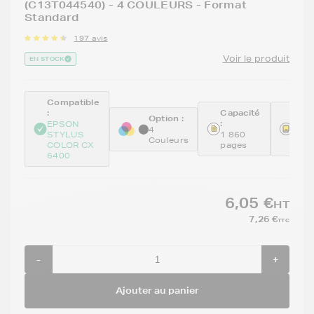
(C13T044540) - 4 COULEURS - Format
Standard
197 avis
Voir le produit
EN STOCK
Compatible
:
Capacité
Réfé
Option :
:
:
EPSON
4
STYLUS
1 860
GEN
Couleurs
COLOR CX
pages
X4
6400
6,05 €
HT
7,26 €
TTC
-
+
Ajouter au panier