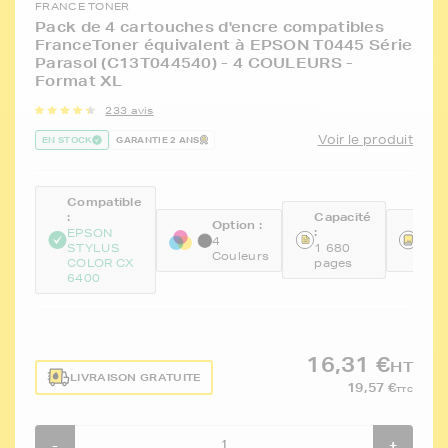
FRANCE TONER
Pack de 4 cartouches d'encre compatibles
FranceToner équivalent à EPSON T0445 Série
Parasol (C13T044540) - 4 COULEURS -
Format XL
233 avis
Voir le produit
EN STOCK
GARANTIE 2 ANS
Compatible
:
Capacité
Option :
Réfé
:
EPSON
:
4
STYLUS
1 680
Couleurs
FTE
COLOR CX
pages
6400
16,31 €
HT
LIVRAISON GRATUITE
19,57 €
TTC
-
+