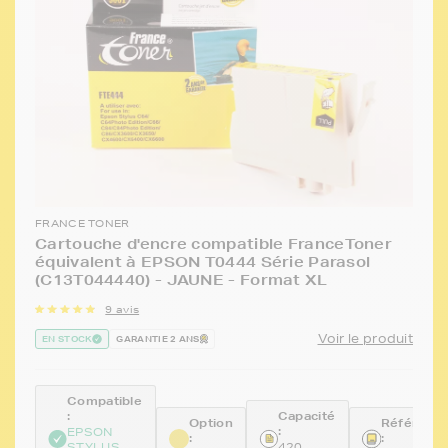
FRANCE TONER
Cartouche d'encre compatible FranceToner
équivalent à EPSON T0444 Série Parasol
(C13T044440) - JAUNE - Format XL
9 avis
Voir le produit
EN STOCK
GARANTIE 2 ANS
Compatible
:
Capacité
Option
Référenc
:
EPSON
:
:
STYLUS
420