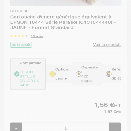
GENERIQUE
Cartouche d'encre générique équivalent à
EPSON T0444 Série Parasol (C13T044440) -
JAUNE - Format Standard
19 avis
Voir le produit
EN STOCK
Compatible
:
Capacité
Option
Référenc
:
EPSON
:
:
STYLUS
420
Jaune
GENE444
COLOR CX
pages
6400
1,56 €
HT
1,87 €
TTC
-
+