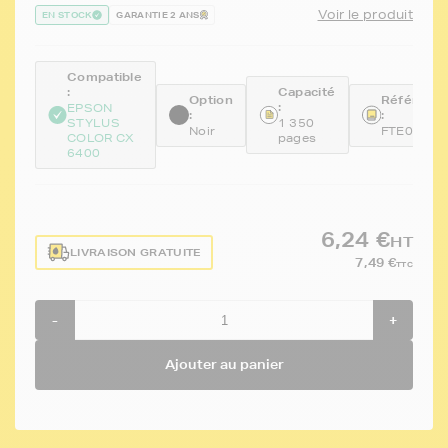
Voir le produit
EN STOCK
GARANTIE 2 ANS
Compatible
:
Capacité
Option
Référenc
:
EPSON
:
:
STYLUS
1 350
Noir
FTE0431
COLOR CX
pages
6400
6,24 €
HT
LIVRAISON GRATUITE
7,49 €
TTC
-
+
Ajouter au panier