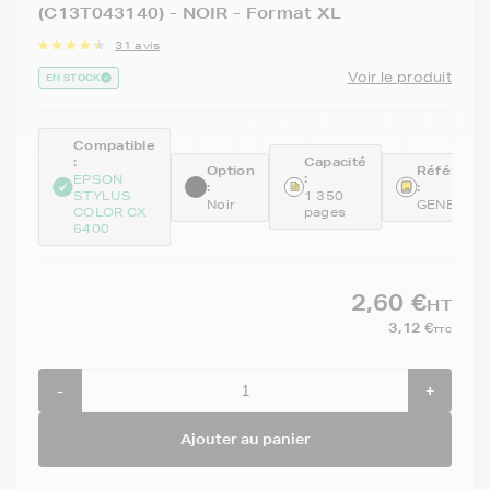
(C13T043140) - NOIR - Format XL
31 avis
Voir le produit
EN STOCK
Compatible
:
Capacité
Option
Référenc
:
EPSON
:
:
STYLUS
1 350
Noir
GENE431
COLOR CX
pages
6400
2,60 €
HT
3,12 €
TTC
-
+
Ajouter au panier