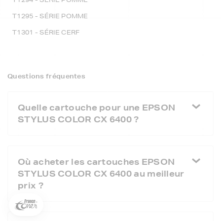
T1295 - SÉRIE POMME
T1301 - SÉRIE CERF
Questions fréquentes
Quelle cartouche pour une EPSON
STYLUS COLOR CX 6400 ?
5€ offerts sur votre 1ère
commande !
Où acheter les cartouches EPSON
STYLUS COLOR CX 6400 au meilleur
5
€
prix ?
Inscrivez-vous à notre newsletter, suivez notre actualité et
bénéficiez immédiatement
d’une remise de 5€
sur votre 1ère
commande * !