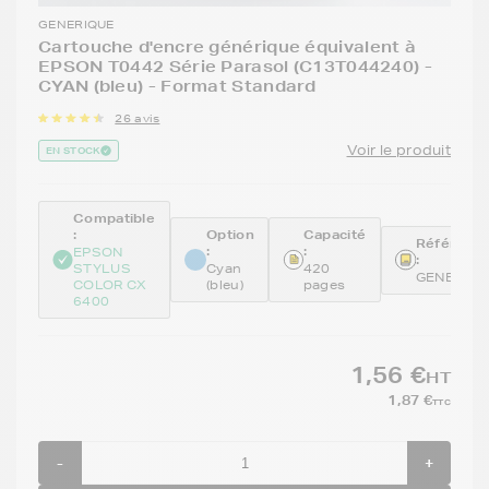
GENERIQUE
Cartouche d'encre générique équivalent à
EPSON T0442 Série Parasol (C13T044240) -
CYAN (bleu) - Format Standard
26 avis
Voir le produit
EN STOCK
Compatible
:
Option
Capacité
Référenc
:
:
EPSON
:
STYLUS
Cyan
420
GENE442
COLOR CX
(bleu)
pages
6400
1,56 €
HT
1,87 €
TTC
-
+