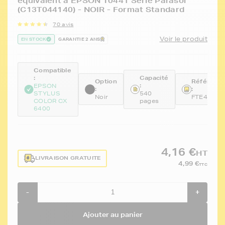
équivalent à EPSON T0441 Série Parasol
(C13T044140) - NOIR - Format Standard
70 avis
Voir le produit
EN STOCK
GARANTIE 2 ANS
Compatible
:
Capacité
Option
Référenc
:
EPSON
:
:
STYLUS
540
Noir
FTE441
COLOR CX
pages
6400
4,16 €
HT
LIVRAISON GRATUITE
4,99 €
TTC
-
+
Ajouter au panier