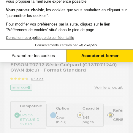
GENERIQUE
Cartouche d'encre générique équivalent à
EPSON T0712 Série Guépard (C13T071240) -
CYAN (bleu) - Format Standard
84 avis
Voir le produit
EN STOCK
Compatible
Option
Capacité
:
Référenc
:
:
:
EPSON
Cyan
345
STYLUS D
GENE712
(bleu)
pages
120 PE