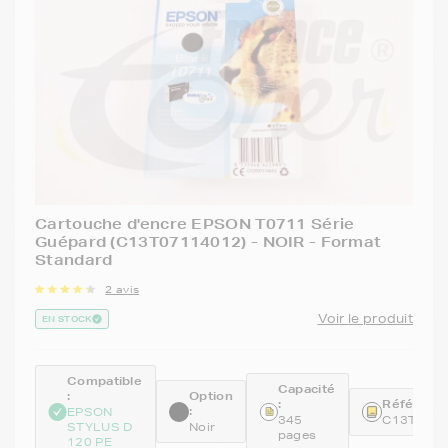
Cartouche d'encre EPSON T0711 Série
Guépard (C13T07114012) - NOIR - Format
Standard
2 avis
Voir le produit
EN STOCK
Compatible
Capacité
:
Option
:
Référence
:
EPSON
345
C13T071
STYLUS D
Noir
pages
120 PE