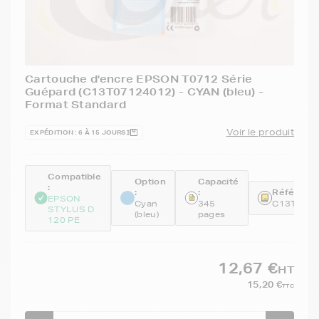
Cartouche d'encre EPSON T0712 Série
Guépard (C13T07124012) - CYAN (bleu) -
Format Standard
Voir le produit
EXPÉDITION : 6 À 15 JOURS
Compatible
Option
Capacité
:
:
:
Référence
EPSON
Cyan
345
C13T071
STYLUS D
(bleu)
pages
120 PE
12,67 €
HT
15,20 €
TTC