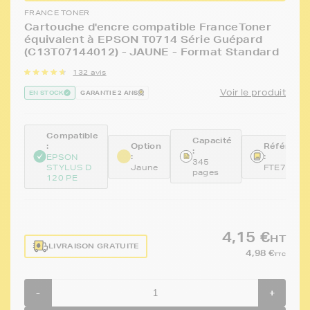
FRANCE TONER
Cartouche d'encre compatible FranceToner
équivalent à EPSON T0714 Série Guépard
(C13T07144012) - JAUNE - Format Standard
132 avis
Voir le produit
EN STOCK
GARANTIE 2 ANS
Compatible
Capacité
:
Option
Référenc
:
:
:
EPSON
345
STYLUS D
Jaune
FTE714
pages
120 PE
4,15 €
HT
LIVRAISON GRATUITE
4,98 €
TTC
-
+