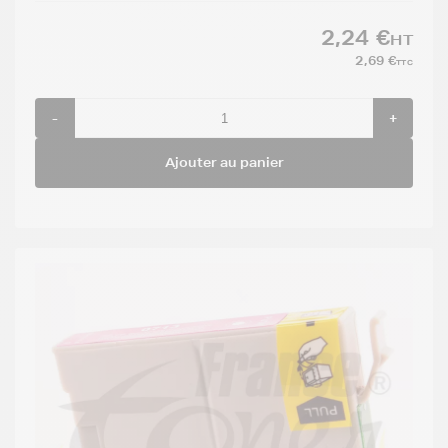
2,24 €
HT
2,69 €
TTC
-
+
Ajouter au panier