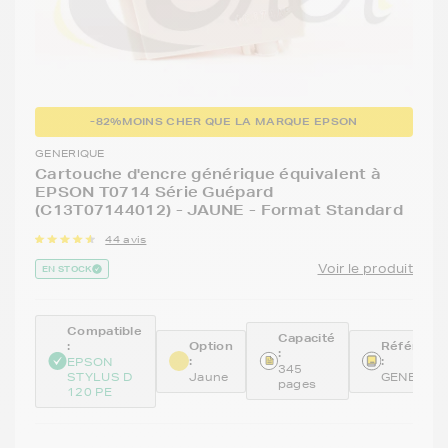
-82%
MOINS CHER QUE LA MARQUE EPSON
GENERIQUE
Cartouche d'encre générique équivalent à
EPSON T0714 Série Guépard
(C13T07144012) - JAUNE - Format Standard
44 avis
Voir le produit
EN STOCK
Compatible
Capacité
:
Option
Référenc
:
:
:
EPSON
345
STYLUS D
Jaune
GENE714
pages
120 PE