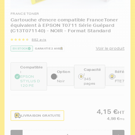
FRANCE TONER
Cartouche d'encre compatible FranceToner
équivalent à EPSON T0711 Série Guépard
(C13T071140) - NOIR - Format Standard
882 avis
Voir le produit
EN STOCK
GARANTIE 2 ANS
Compatible
Capacité
:
Option
Référenc
:
:
:
EPSON
345
STYLUS D
Noir
FTE711
pages
120 PE
4,15 €
HT
LIVRAISON GRATUITE
4,98 €
TTC