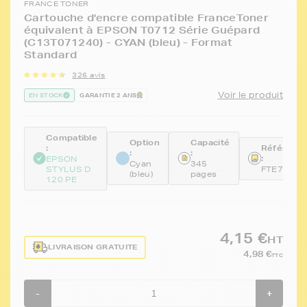
FRANCE TONER
Cartouche d'encre compatible FranceToner
équivalent à EPSON T0712 Série Guépard
(C13T071240) - CYAN (bleu) - Format
Standard
326 avis
Voir le produit
EN STOCK
GARANTIE 2 ANS
Compatible
Option
Capacité
:
Référenc
:
:
:
EPSON
Cyan
345
STYLUS D
FTE712
(bleu)
pages
120 PE
4,15 €
HT
LIVRAISON GRATUITE
4,98 €
TTC
-
+