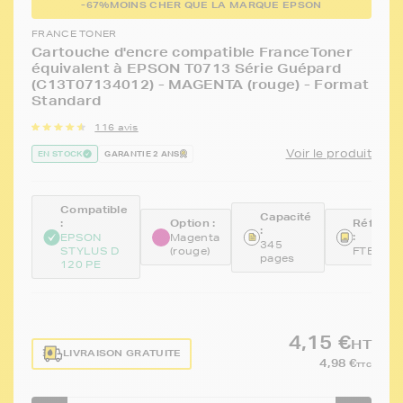
-67%
MOINS CHER QUE LA MARQUE EPSON
FRANCE TONER
Cartouche d'encre compatible FranceToner
équivalent à EPSON T0713 Série Guépard
(C13T07134012) - MAGENTA (rouge) - Format
Standard
116 avis
Voir le produit
EN STOCK
GARANTIE 2 ANS
Compatible
Capacité
:
Option :
Référen
:
:
EPSON
Magenta
345
STYLUS D
(rouge)
FTE713
pages
120 PE
4,15 €
HT
LIVRAISON GRATUITE
4,98 €
TTC