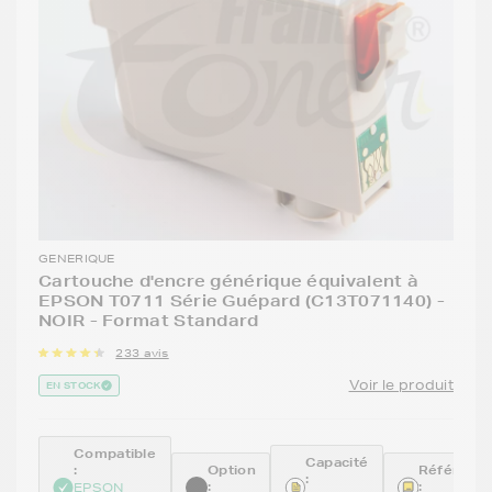
GENERIQUE
Cartouche d'encre générique équivalent à
EPSON T0711 Série Guépard (C13T071140) -
NOIR - Format Standard
233 avis
Voir le produit
EN STOCK
Compatible
Capacité
:
Option
Référenc
:
:
:
EPSON