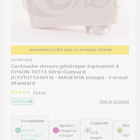
-82%
MOINS CHER QUE LA MARQUE EPSON
GENERIQUE
Cartouche d'encre générique équivalent à
EPSON T0713 Série Guépard
(C13T07134012) - MAGENTA (rouge) - Format
Standard
23 avis
Voir le produit
EN STOCK
Compatible
Capacité
:
Option :
Référen
:
:
EPSON
Magenta
345
STYLUS D
(rouge)
GENE71
pages
120 PE