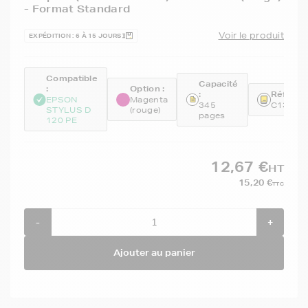
- Format Standard
Voir le produit
EXPÉDITION : 6 À 15 JOURS
Compatible
Capacité
:
Option :
:
Référen
EPSON
Magenta
345
C13T07
STYLUS D
(rouge)
pages
120 PE
12,67 €
HT
15,20 €
TTC
-
+
Ajouter au panier