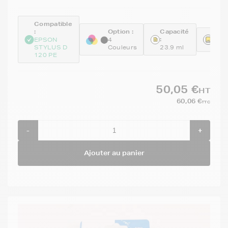
Compatible
:
Option :
Capacité
Réfé
:
EPSON
4
C13
STYLUS D
Couleurs
23.9 ml
120 PE
50,05 €
HT
60,06 €
TTC
-
+
Ajouter au panier