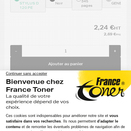
345
STYLUS D
Noir
GENE711
pages
120 PE
2,24 €
HT
2,69 €
TTC
-
+
Ajouter au panier