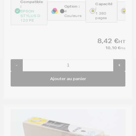
Compatible
Capacité
:
Option :
Réfé
:
:
EPSON
4
1 380
STYLUS D
Couleurs
GEN
pages
120 PE
8,42 €
HT
10,10 €
TTC
-
+
Ajouter au panier