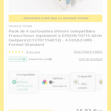
-68%
MOINS CHER QUE LA MARQUE EPSON
FRANCE TONER
Pack de 4 cartouches d'encre compatibles
FranceToner équivalent à EPSON T0715 Série
Guépard (C13T07154012) - 4 COULEURS -
Format Standard
Avis Client Vidéo
3121 avis
Voir le produit
EN STOCK
GARANTIE 2 ANS
Compatible
Capacité
:
Option :
Réfé
:
:
EPSON
4
1 380
STYLUS D
Couleurs
FTE
pages
120 PE
15,83 €