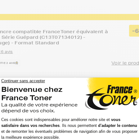
-
ncre compatible FranceToner équivalent à
Série Guépard (C13T07134012) -
ge) - Format Standard
16 avis
Voir le pro
TIE 2 ANS
Option :
Capacité :
Référenc
:
US D 120
Magenta
345
(rouge)
pages
FTE713