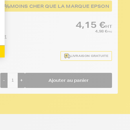
67%
MOINS CHER QUE LA MARQUE EPSON
4,15 €
HT
4,98 €
TTC
duit
LIVRAISON GRATUITE
-
+
Ajouter au panier