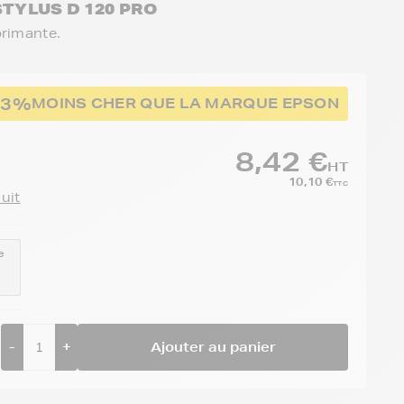
STYLUS D 120 PRO
primante.
83%
MOINS CHER QUE LA MARQUE EPSON
8,42 €
HT
10,10 €
TTC
duit
e
-
+
Ajouter au panier