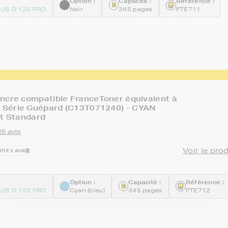
Option :
Capacité :
Référence :
US D 120 PRO
Noir
345 pages
FTE711
ncre compatible FranceToner équivalent à
Série Guépard (C13T071240) - CYAN
at Standard
26 avis
Voir le pro
TIE 2 ANS
Option :
Capacité :
Référence :
US D 120 PRO
Cyan (bleu)
345 pages
FTE712