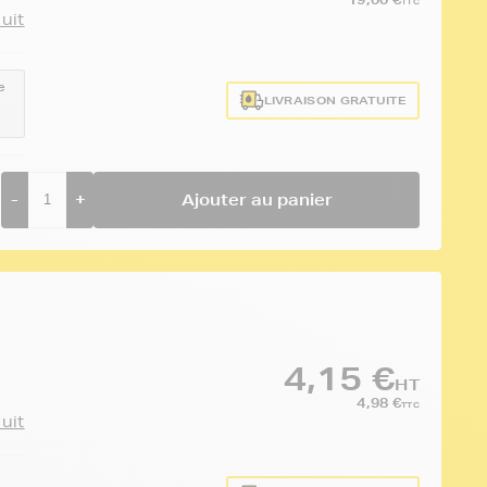
TTC
duit
e
LIVRAISON GRATUITE
-
+
Ajouter au panier
4,15 €
HT
4,98 €
TTC
duit