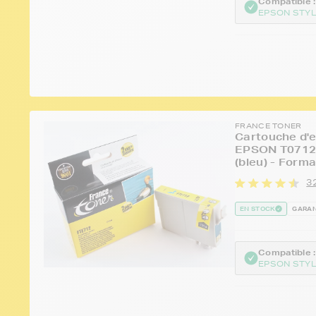
Compatible :
EPSON STYL
FRANCE TONER
Cartouche d'e
EPSON T0712 
(bleu) - Form
3
EN STOCK
GARAN
Compatible :
EPSON STYL