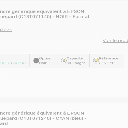
encre générique équivalent à EPSON
Guépard (C13T071140) - NOIR - Format
33 avis
Voir le pro
Option :
Capacité :
Référence :
US D 120 PRO
Noir
345 pages
GENE711
encre générique équivalent à EPSON
uépard (C13T071240) - CYAN (bleu) -
ard