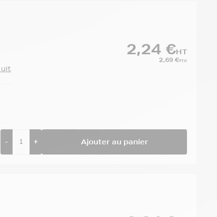
2,24 €
HT
2,69 €
TTC
duit
-
+
Ajouter au panier