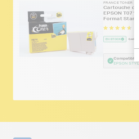
FRANCE TONER
Cartouche d'e
EPSON T0714 
Format Stand
1
EN STOCK
GARAN
Compatible :
EPSON STYL