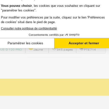
-
ncre compatible FranceToner équivalent à
Série Guépard (C13T07144012) - JAUNE -
ard
32 avis
Voir le pro
TIE 2 ANS
Option :
Capacité :
Référence :
US D 120 PRO
Jaune
345 pages
FTE714