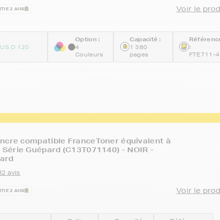
Voir le pro
TIE 2 ANS
Option :
Capacité :
Référenc
:
US D 120
4
1 380
Couleurs
pages
FTE711-4
ncre compatible FranceToner équivalent à
Série Guépard (C13T071140) - NOIR -
ard
82 avis
Voir le pro
TIE 2 ANS