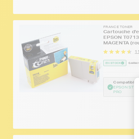
FRANCE TONER
Cartouche d'e
EPSON T0713 
MAGENTA (rou
1
EN STOCK
GARAN
Compatible :
EPSON STYL
PRO