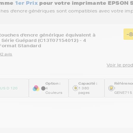
gamme
1er Prix
pour votre imprimante EPSON 
ches d'encre génériques sont compatibles avec votre im
-
touches d'encre générique équivalent à
Série Guépard (C13T07154012) - 4
Format Standard
92 avis
Voir le pro
Option :
Capacité :
Référenc
:
US D 120
4
1 380
Couleurs
pages
GENE715