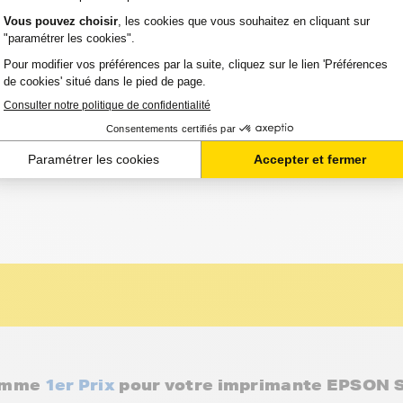
Série Guépard (C13T07144012) - JAUNE -
ard
32 avis
Voir le pro
TIE 2 ANS
Option :
Capacité :
Référence :
US D 8450
Jaune
345 pages
FTE714
gamme
1er Prix
pour votre imprimante EPSON 