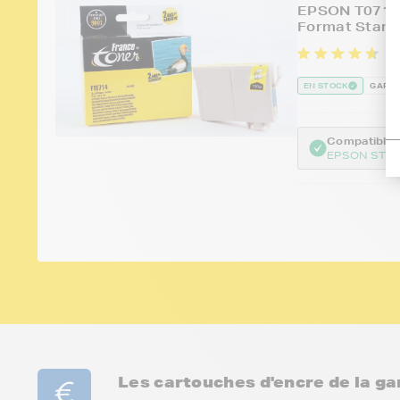
EPSON T0714 
Format Stand
1
EN STOCK
GARAN
Compatible :
EPSON STYL
Les cartouches d'encre de la 