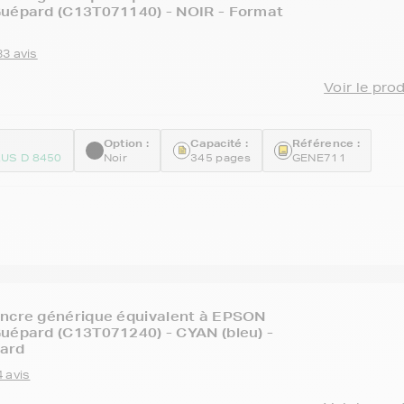
Guépard (C13T071140) - NOIR - Format
33 avis
Voir le pro
Option :
Capacité :
Référence :
US D 8450
Noir
345 pages
GENE711
encre générique équivalent à EPSON
uépard (C13T071240) - CYAN (bleu) -
ard
 avis