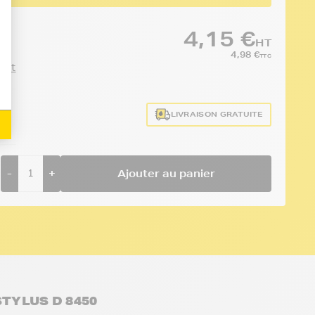
4,15 €
HT
4,98 €
TTC
duit
LIVRAISON GRATUITE
-
+
Ajouter au panier
STYLUS D 8450