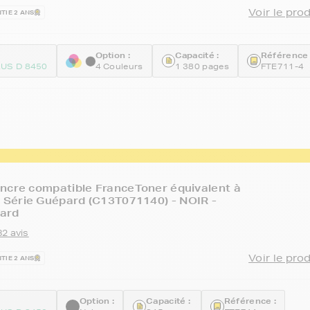
Voir le pro
TIE 2 ANS
Option :
Capacité :
Référence 
US D 8450
4 Couleurs
1 380 pages
FTE711-4
ncre compatible FranceToner équivalent à
Série Guépard (C13T071140) - NOIR -
ard
82 avis
Voir le pro
TIE 2 ANS
Option :
Capacité :
Référence :