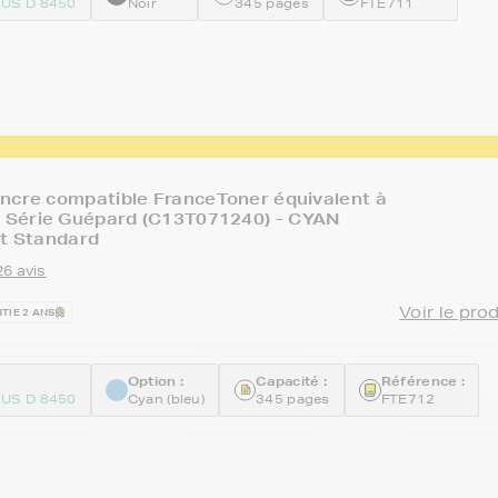
US D 8450
Noir
345 pages
FTE711
ncre compatible FranceToner équivalent à
Série Guépard (C13T071240) - CYAN
at Standard
26 avis
Voir le pro
TIE 2 ANS
Option :
Capacité :
Référence :
US D 8450
Cyan (bleu)
345 pages
FTE712