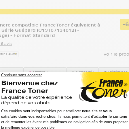
-
ncre compatible FranceToner équivalent à
Série Guépard (C13T07134012) -
ge) - Format Standard
16 avis
Voir le pro
TIE 2 ANS
Option :
Capacité :
Référence 
US D 8450
Magenta (rouge)
345 pages
FTE713
-
ncre compatible FranceToner équivalent à