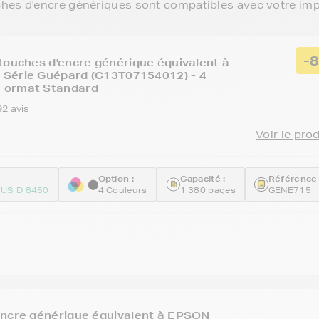
ches d'encre génériques sont compatibles avec votre im
-
touches d'encre générique équivalent à
Série Guépard (C13T07154012) - 4
Format Standard
92 avis
Voir le pro
Option :
Capacité :
Référence 
US D 8450
4 Couleurs
1 380 pages
GENE715
encre générique équivalent à EPSON