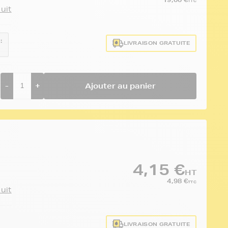
TTC
duit
:
LIVRAISON GRATUITE
-
+
Ajouter au panier
4,15 €
HT
4,98 €
TTC
duit
LIVRAISON GRATUITE