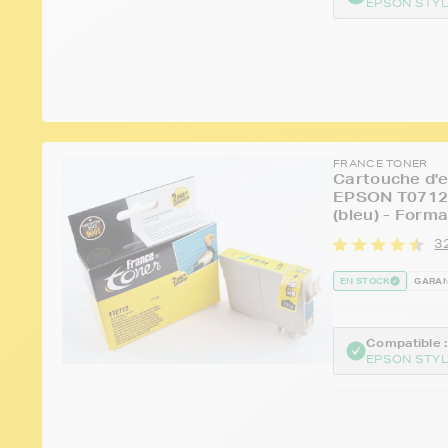
EPSON STYL
FRANCE TONER
Cartouche d'e
EPSON T0712 
(bleu) - Form
3
EN STOCK
GARAN
Compatible :
EPSON STYL