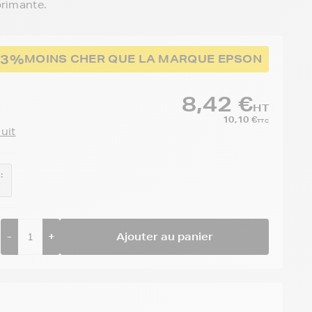
primante.
83%
MOINS CHER QUE LA MARQUE EPSON
8,42 €
HT
10,10 €
TTC
duit
:
-
+
Ajouter au panier