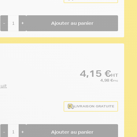
-
+
Ajouter au panier
4,15 €
HT
4,98 €
TTC
duit
LIVRAISON GRATUITE
-
+
Ajouter au panier