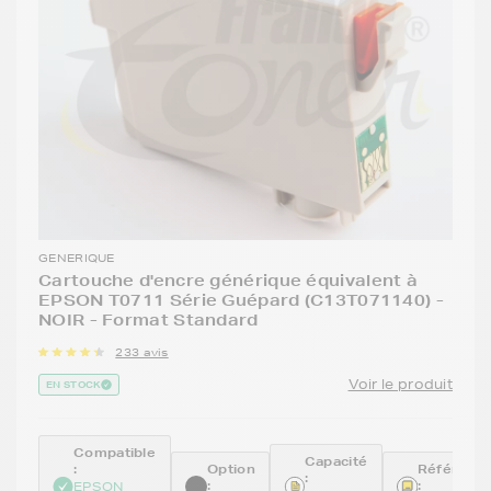
GENERIQUE
Cartouche d'encre générique équivalent à
EPSON T0711 Série Guépard (C13T071140) -
NOIR - Format Standard
233 avis
Voir le produit
EN STOCK
Compatible
Capacité
:
Option
Référenc
:
:
:
EPSON