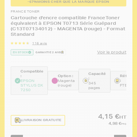
-67%
MOINS CHER QUE LA MARQUE EPSON
FRANCE TONER
Cartouche d'encre compatible FranceToner
équivalent à EPSON T0713 Série Guépard
(C13T07134012) - MAGENTA (rouge) - Format
Standard
116 avis
Voir le produit
EN STOCK
GARANTIE 2 ANS
Compatible
Capacité
:
Option :
Référen
:
:
EPSON
Magenta
345
STYLUS DX
(rouge)
FTE713
pages
7250
4,15 €
HT
LIVRAISON GRATUITE
4,98 €
TTC