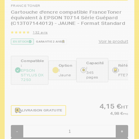
FRANCE TONER
Cartouche d'encre compatible FranceToner
équivalent à EPSON T0714 Série Guépard
(C13T07144012) - JAUNE - Format Standard
132 avis
Voir le produit
EN STOCK
GARANTIE 2 ANS
Compatible
Capacité
:
Option
Référenc
:
:
:
EPSON
345
STYLUS DX
Jaune
FTE714
pages
7250
4,15 €
HT
LIVRAISON GRATUITE
4,98 €
TTC
-
+