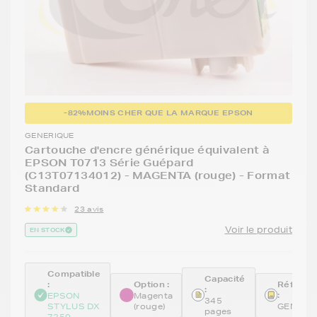
-82%
MOINS CHER QUE LA MARQUE EPSON
GENERIQUE
Cartouche d'encre générique équivalent à
EPSON T0713 Série Guépard
(C13T07134012) - MAGENTA (rouge) - Format
Standard
23 avis
Voir le produit
EN STOCK
Compatible
Capacité
:
Option :
Référen
:
:
EPSON
Magenta
345
STYLUS DX
(rouge)
GENE71
pages
7250