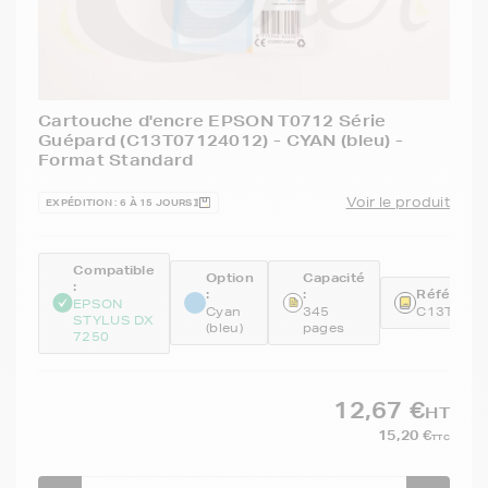
Cartouche d'encre EPSON T0712 Série
Guépard (C13T07124012) - CYAN (bleu) -
Format Standard
Voir le produit
EXPÉDITION : 6 À 15 JOURS
Compatible
Option
Capacité
:
:
:
Référence
EPSON
Cyan
345
C13T071
STYLUS DX
(bleu)
pages
7250
12,67 €
HT
15,20 €
TTC