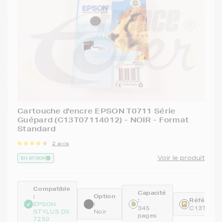
Cartouche d'encre EPSON T0711 Série
Guépard (C13T07114012) - NOIR - Format
Standard
2 avis
Voir le produit
EN STOCK
Compatible
Capacité
:
Option
:
Référence
:
EPSON
345
C13T071
STYLUS DX
Noir
pages
7250