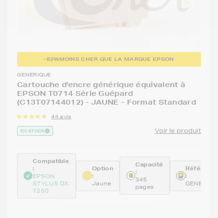
-82%
MOINS CHER QUE LA MARQUE EPSON
GENERIQUE
Cartouche d'encre générique équivalent à
EPSON T0714 Série Guépard
(C13T07144012) - JAUNE - Format Standard
44 avis
Voir le produit
EN STOCK
Compatible
Capacité
:
Option
Référenc
:
:
:
EPSON
345
STYLUS DX
Jaune
GENE714
pages
7250