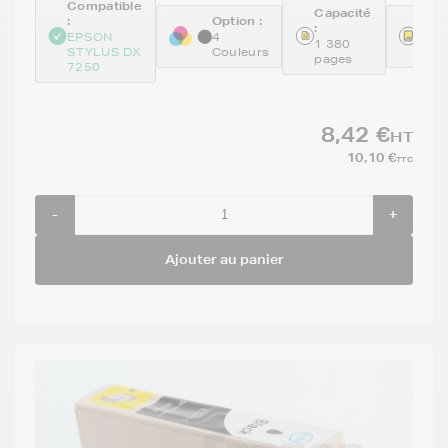
Compatible
Capacité
:
Option :
Réfé
:
:
EPSON
4
1 380
STYLUS DX
Couleurs
GEN
pages
7250
8,42 €
HT
10,10 €
TTC
-
+
Ajouter au panier