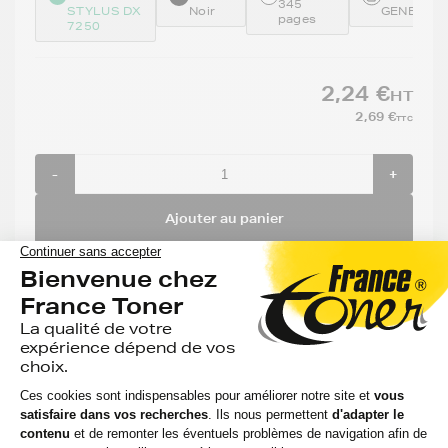
345
STYLUS DX
Noir
GENE711
pages
7250
2,24 €
HT
2,69 €
TTC
-
+
Ajouter au panier