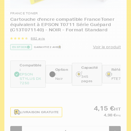
FRANCE TONER
Cartouche d'encre compatible FranceToner
équivalent à EPSON T0711 Série Guépard
(C13T071140) - NOIR - Format Standard
882 avis
Voir le produit
EN STOCK
GARANTIE 2 ANS
Compatible
Capacité
:
Option
Référenc
:
:
:
EPSON
345
STYLUS DX
Noir
FTE711
pages
7250
4,15 €
HT
LIVRAISON GRATUITE
4,98 €
TTC