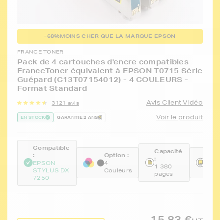
-68%
MOINS CHER QUE LA MARQUE EPSON
FRANCE TONER
Pack de 4 cartouches d'encre compatibles
FranceToner équivalent à EPSON T0715 Série
Guépard (C13T07154012) - 4 COULEURS -
Format Standard
Avis Client Vidéo
3121 avis
Voir le produit
EN STOCK
GARANTIE 2 ANS
Compatible
Capacité
:
Option :
Réfé
:
:
EPSON
4
1 380
STYLUS DX
Couleurs
FTE
pages
7250
15,83 €