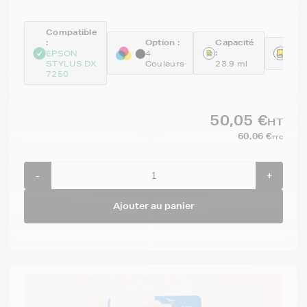
Compatible
:
Option :
Capacité
Réfé
:
EPSON
4
C13
STYLUS DX
Couleurs
23.9 ml
7250
50,05 €
HT
60,06 €
TTC
-
+
Ajouter au panier