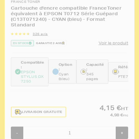
FRANCE TONER
Cartouche d'encre compatible FranceToner
équivalent à EPSON T0712 Série Guépard
(C13T071240) - CYAN (bleu) - Format
Standard
326 avis
Voir le produit
EN STOCK
GARANTIE 2 ANS
Compatible
Option
Capacité
:
Référenc
:
:
:
EPSON
Cyan
345
STYLUS DX
FTE712
(bleu)
pages
7250
4,15 €
HT
LIVRAISON GRATUITE
4,98 €
TTC
-
+