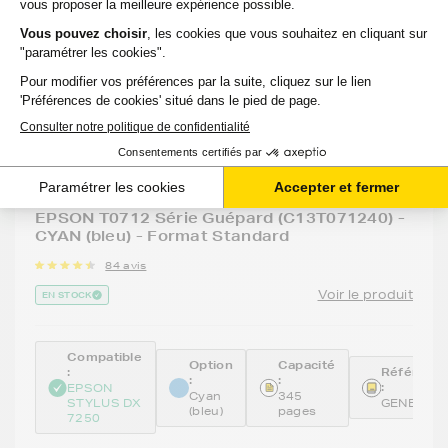
GENERIQUE
Cartouche d'encre générique équivalent à
EPSON T0712 Série Guépard (C13T071240) -
CYAN (bleu) - Format Standard
84 avis
Voir le produit
EN STOCK
Compatible
Option
Capacité
:
Référenc
:
:
:
EPSON
Cyan
345
STYLUS DX
GENE712
(bleu)
pages
7250