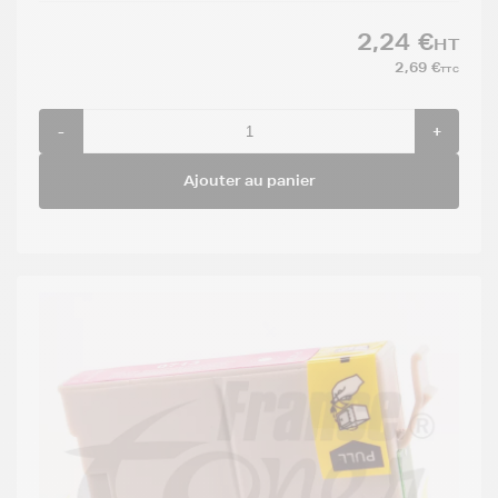
2,24 €
HT
2,69 €
TTC
-
+
Ajouter au panier