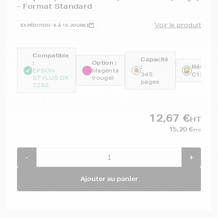
- Format Standard
Voir le produit
EXPÉDITION : 6 À 15 JOURS
Compatible
Capacité
:
Option :
:
Référen
EPSON
Magenta
345
C13T07
STYLUS DX
(rouge)
pages
7250
12,67 €
HT
15,20 €
TTC
-
+
Ajouter au panier