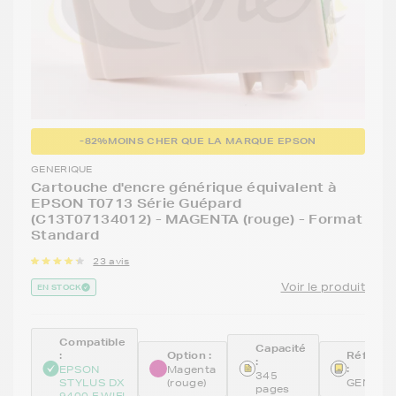
-82%
MOINS CHER QUE LA MARQUE EPSON
GENERIQUE
Cartouche d'encre générique équivalent à
EPSON T0713 Série Guépard
(C13T07134012) - MAGENTA (rouge) - Format
Standard
23 avis
Voir le produit
EN STOCK
Compatible
Capacité
:
Option :
Référen
:
:
EPSON
Magenta
345
STYLUS DX
(rouge)
GENE71
pages
9400 F WIFI