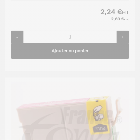
2,24 €
HT
2,69 €
TTC
-
+
Ajouter au panier