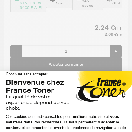
345
STYLUS DX
Noir
GENE711
pages
9400 F WIFI
2,24 €
HT
2,69 €
TTC
-
+
Ajouter au panier