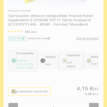
FRANCE TONER
Cartouche d'encre compatible FranceToner
équivalent à EPSON T0711 Série Guépard
(C13T071140) - NOIR - Format Standard
882 avis
Voir le produit
EN STOCK
GARANTIE 2 ANS
Compatible
Capacité
:
Option
Référenc
:
:
:
EPSON
345
STYLUS DX
Noir
FTE711
pages
9400 F WIFI
4,15 €
HT
LIVRAISON GRATUITE
4,98 €
TTC