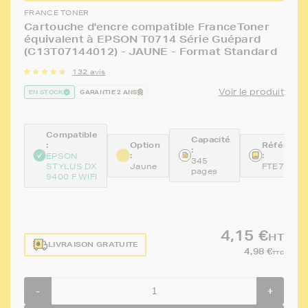
FRANCE TONER
Cartouche d'encre compatible FranceToner
équivalent à EPSON T0714 Série Guépard
(C13T07144012) - JAUNE - Format Standard
132 avis
Voir le produit
EN STOCK
GARANTIE 2 ANS
Compatible
Capacité
:
Option
Référenc
:
:
:
EPSON
345
STYLUS DX
Jaune
FTE714
pages
9400 F WIFI
4,15 €
HT
LIVRAISON GRATUITE
4,98 €
TTC
-
+