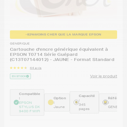
-82%
MOINS CHER QUE LA MARQUE EPSON
GENERIQUE
Cartouche d'encre générique équivalent à
EPSON T0714 Série Guépard
(C13T07144012) - JAUNE - Format Standard
44 avis
Voir le produit
EN STOCK
Compatible
Capacité
:
Option
Référenc
:
:
:
EPSON
345
STYLUS DX
Jaune
GENE714
pages
9400 F WIFI