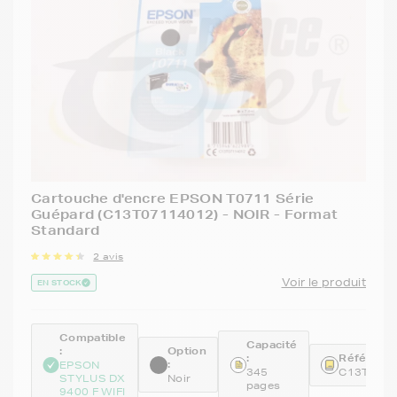
Cartouche d'encre EPSON T0711 Série
Guépard (C13T07114012) - NOIR - Format
Standard
2 avis
Voir le produit
EN STOCK
Compatible
Capacité
:
Option
:
Référence
:
EPSON
345
C13T071
STYLUS DX
Noir
pages
9400 F WIFI