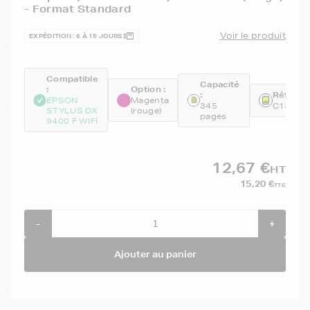
- Format Standard
Voir le produit
EXPÉDITION : 6 À 15 JOURS
Compatible
Capacité
:
Option :
:
Référen
EPSON
Magenta
345
C13T07
STYLUS DX
(rouge)
pages
9400 F WIFI
12,67 €
HT
15,20 €
TTC
-
+
Ajouter au panier