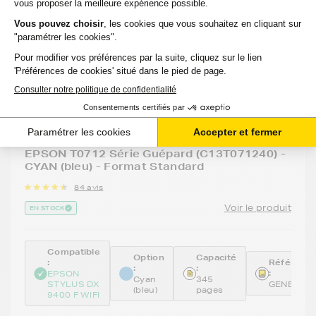
GENERIQUE
Cartouche d'encre générique équivalent à
EPSON T0712 Série Guépard (C13T071240) -
CYAN (bleu) - Format Standard
84 avis
Voir le produit
EN STOCK
Compatible
Option
Capacité
:
Référenc
:
:
:
EPSON
Cyan
345
STYLUS DX
GENE712
(bleu)
pages
9400 F WIFI