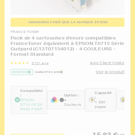
-68%
MOINS CHER QUE LA MARQUE EPSON
FRANCE TONER
Pack de 4 cartouches d'encre compatibles
FranceToner équivalent à EPSON T0715 Série
Guépard (C13T07154012) - 4 COULEURS -
Format Standard
Avis Client Vidéo
3121 avis
Voir le produit
EN STOCK
GARANTIE 2 ANS
Compatible
Capacité
:
Option :
Réfé
:
:
EPSON
4
1 380
STYLUS DX
Couleurs
FTE
pages
9400 F WIFI
15,83 €