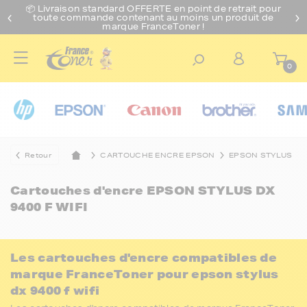
📦 Livraison standard O
FFERTE
en point de retrait pour
toute commande contenant au moins un produit de
marque FranceToner !
0
Retour
CARTOUCHE ENCRE EPSON
EPSON STYLUS
Cartouches d'encre
EPSON STYLUS DX
9400 F WIFI
Les cartouches d'encre compatibles de
marque FranceToner pour epson stylus
dx 9400 f wifi