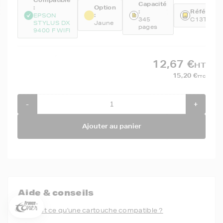
Compatible
Capacité
:
Option
:
Référence
:
EPSON
345
C13T071
STYLUS DX
Jaune
pages
9400 F WIFI
12,67 €
HT
15,20 €
TTC
-
+
Ajouter au panier
5€ offerts sur votre 1ère
commande !
5
€
Inscrivez-vous à notre newsletter, suivez notre actualité et
Aide & conseils
bénéficiez immédiatement
d’une remise de 5€
sur votre 1ère
commande * !
Qu'est ce qu'une cartouche compatible ?