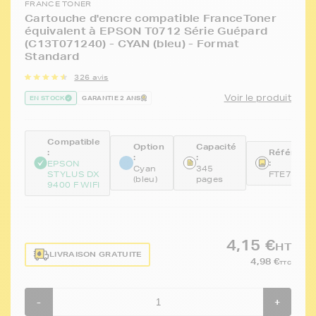
FRANCE TONER
Cartouche d'encre compatible FranceToner
équivalent à EPSON T0712 Série Guépard
(C13T071240) - CYAN (bleu) - Format
Standard
326 avis
Voir le produit
EN STOCK
GARANTIE 2 ANS
Compatible
Option
Capacité
:
Référenc
:
:
:
EPSON
Cyan
345
STYLUS DX
FTE712
(bleu)
pages
9400 F WIFI
4,15 €
HT
LIVRAISON GRATUITE
4,98 €
TTC
-
+