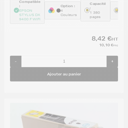
Compatible
Capacité
:
Option :
Réfé
:
:
EPSON
4
1 380
STYLUS DX
Couleurs
GEN
pages
9400 F WIFI
8,42 €
HT
10,10 €
TTC
-
+
Ajouter au panier