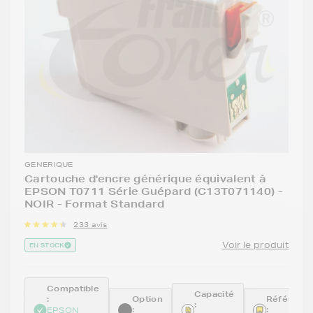
GENERIQUE
Cartouche d'encre générique équivalent à
EPSON T0711 Série Guépard (C13T071140) -
NOIR - Format Standard
233 avis
Voir le produit
EN STOCK
Compatible
Capacité
:
Option
Référenc
:
:
:
EPSON