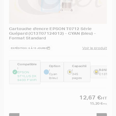
Cartouche d'encre EPSON T0712 Série
Guépard (C13T07124012) - CYAN (bleu) -
Format Standard
Voir le produit
EXPÉDITION : 6 À 15 JOURS
Compatible
Option
Capacité
:
:
:
Référence
EPSON
Cyan
345
C13T071
STYLUS DX
(bleu)
pages
9400 F WIFI
12,67 €
HT
15,20 €
TTC