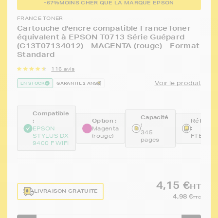
-67%
MOINS CHER QUE LA MARQUE EPSON
FRANCE TONER
Cartouche d'encre compatible FranceToner
équivalent à EPSON T0713 Série Guépard
(C13T07134012) - MAGENTA (rouge) - Format
Standard
116 avis
Voir le produit
EN STOCK
GARANTIE 2 ANS
Compatible
Capacité
:
Option :
Référen
:
:
EPSON
Magenta
345
STYLUS DX
(rouge)
FTE713
pages
9400 F WIFI
4,15 €
HT
LIVRAISON GRATUITE
4,98 €
TTC