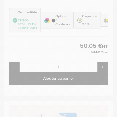
Compatible
:
Option :
Capacité
Réfé
:
EPSON
4
C13
STYLUS DX
Couleurs
23.9 ml
9400 F WIFI
50,05 €
HT
60,06 €
TTC
-
+
Ajouter au panier