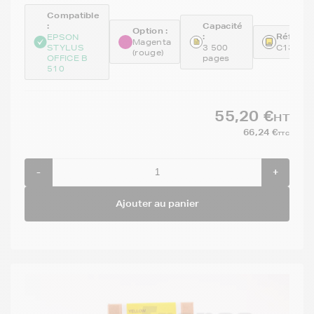
Compatible
:
Capacité
Option :
:
Référen
EPSON
Magenta
STYLUS
3 500
C13T61
(rouge)
OFFICE B
pages
510
55,20 €
HT
66,24 €
TTC
-
+
Ajouter au panier