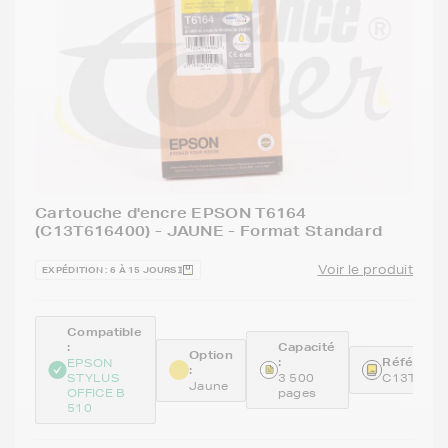
Cartouche d'encre EPSON T6164
(C13T616400) - JAUNE - Format Standard
Voir le produit
EXPÉDITION : 6 À 15 JOURS
Compatible
:
Capacité
Option
:
Référence
EPSON
:
STYLUS
3 500
C13T616
Jaune
OFFICE B
pages
510