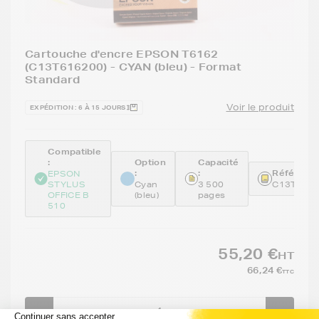
Cartouche d'encre EPSON T6162
(C13T616200) - CYAN (bleu) - Format
Standard
Voir le produit
EXPÉDITION : 6 À 15 JOURS
Compatible
:
Option
Capacité
:
:
Référence
EPSON
STYLUS
Cyan
3 500
C13T616
OFFICE B
(bleu)
pages
510
55,20 €
HT
66,24 €
TTC
-
+