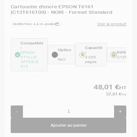
Cartouche d'encre EPSON T6161
(C13T616100) - NOIR - Format Standard
Voir le produit
EXPÉDITION : 6 À 15 JOURS
Compatible
:
Capacité
Option
:
Référence
EPSON
:
STYLUS
3 000
C13T616
Noir
OFFICE B
pages
510
48,01 €
HT
57,61 €
TTC
-
+
Ajouter au panier