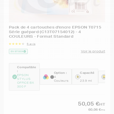
Pack de 4 cartouches d'encre EPSON T0715
Série guépard (C13T07154012) - 4
COULEURS - Format Standard
5 avis
Voir le produit
EN STOCK
Compatible
:
Option :
Capacité
Réfé
EPSON
:
4
STYLUS
C13
Couleurs
23.9 ml
OFFICE BX
300 F
50,05 €
HT
60,06 €
TTC