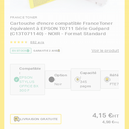
FRANCE TONER
Cartouche d'encre compatible FranceToner
équivalent à EPSON T0711 Série Guépard
(C13T071140) - NOIR - Format Standard
882 avis
Voir le produit
EN STOCK
GARANTIE 2 ANS
Compatible
:
Capacité
Option
Référenc
:
EPSON
:
:
STYLUS
345
Noir
FTE711
OFFICE BX
pages
300 F
4,15 €
HT
LIVRAISON GRATUITE
4,98 €
TTC