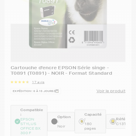
Cartouche d'encre EPSON Série singe -
T0891 (T0891) - NOIR - Format Standard
17 avis
Voir le produit
EXPÉDITION : 6 À 15 JOURS
Compatible
:
Capacité
Option
:
Référence
EPSON
:
STYLUS
180
C13T089
Noir
OFFICE BX
pages
300 F