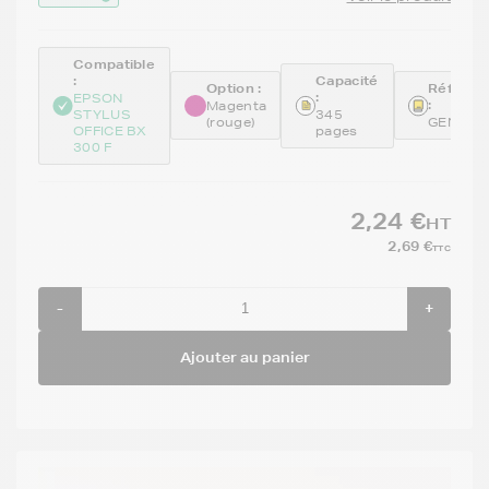
Compatible
:
Capacité
Option :
Référen
:
EPSON
:
Magenta
STYLUS
345
(rouge)
GENE71
OFFICE BX
pages
300 F
2,24 €
HT
2,69 €
TTC
-
+
Ajouter au panier