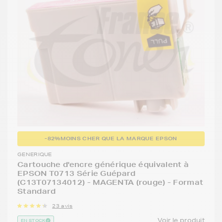
-82%
MOINS CHER QUE LA MARQUE EPSON
GENERIQUE
Cartouche d'encre générique équivalent à
EPSON T0713 Série Guépard
(C13T07134012) - MAGENTA (rouge) - Format
Standard
23 avis
Voir le produit
EN STOCK