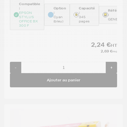
Compatible
:
Option
Capacité
Référenc
:
:
EPSON
:
STYLUS
Cyan
345
GENE712
OFFICE BX
(bleu)
pages
300 F
2,24 €
HT
2,69 €
TTC
-
+
Ajouter au panier