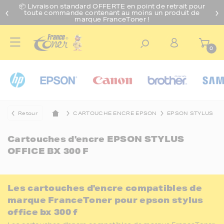
📦 Livraison standard O
FFERTE
en point de retrait pour
toute commande contenant au moins un produit de
marque FranceToner !
0
Retour
CARTOUCHE ENCRE EPSON
EPSON STYLUS
Cartouches d'encre
EPSON STYLUS
OFFICE BX 300 F
Les cartouches d'encre compatibles de
marque FranceToner pour epson stylus
office bx 300 f