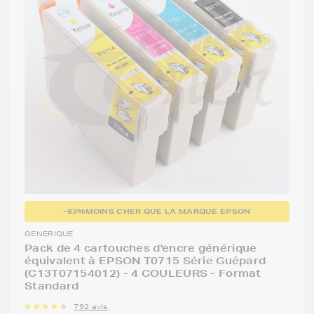
-83%
MOINS CHER QUE LA MARQUE EPSON
GENERIQUE
Pack de 4 cartouches d'encre générique
équivalent à EPSON T0715 Série Guépard
(C13T07154012) - 4 COULEURS - Format
Standard
792 avis