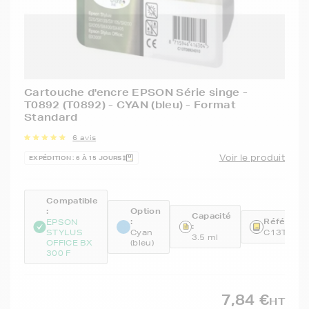
Cartouche d'encre EPSON Série singe -
T0892 (T0892) - CYAN (bleu) - Format
Standard
6 avis
Voir le produit
EXPÉDITION : 6 À 15 JOURS
Compatible
:
Option
Capacité
:
Référence
EPSON
:
STYLUS
Cyan
C13T089
3.5 ml
OFFICE BX
(bleu)
300 F
7,84 €
HT