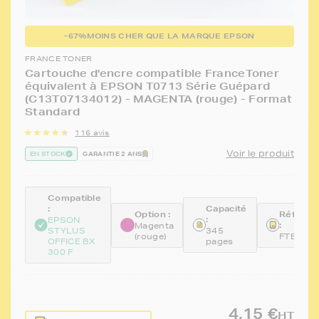
-67%
MOINS CHER QUE LA MARQUE EPSON
FRANCE TONER
Cartouche d'encre compatible FranceToner
équivalent à EPSON T0713 Série Guépard
(C13T07134012) - MAGENTA (rouge) - Format
Standard
116 avis
Voir le produit
EN STOCK
GARANTIE 2 ANS
Compatible
:
Capacité
Option :
Référen
:
EPSON
:
Magenta
STYLUS
345
(rouge)
FTE713
OFFICE BX
pages
300 F
4,15 €
HT