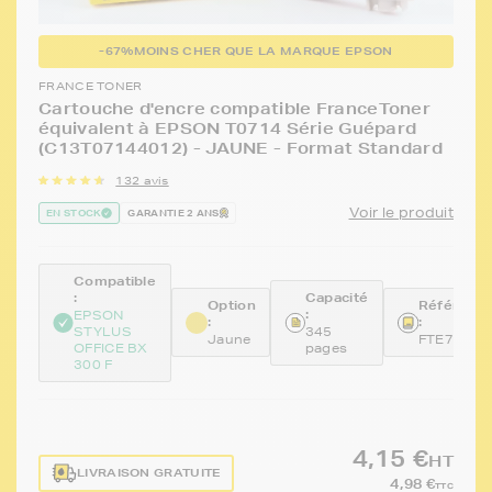
-67%
MOINS CHER QUE LA MARQUE EPSON
FRANCE TONER
Cartouche d'encre compatible FranceToner
équivalent à EPSON T0714 Série Guépard
(C13T07144012) - JAUNE - Format Standard
132 avis
Voir le produit
EN STOCK
GARANTIE 2 ANS
Compatible
:
Capacité
Option
Référenc
:
EPSON
:
:
STYLUS
345
Jaune
FTE714
OFFICE BX
pages
300 F
4,15 €
HT
LIVRAISON GRATUITE
4,98 €
TTC