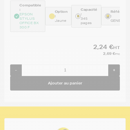
Compatible
:
Capacité
Option
Référenc
:
EPSON
:
:
STYLUS
345
Jaune
GENE714
OFFICE BX
pages
300 F
2,24 €
HT
2,69 €
TTC
-
+
Ajouter au panier