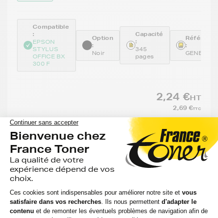
Compatible
:
Capacité
Option
Référenc
:
EPSON
:
:
STYLUS
345
Noir
GENE711
OFFICE BX
pages
300 F
2,24 €
HT
2,69 €
TTC
-
+
Ajouter au panier