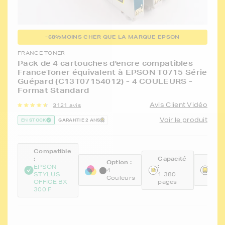
-68%
MOINS CHER QUE LA MARQUE EPSON
FRANCE TONER
Pack de 4 cartouches d'encre compatibles
FranceToner équivalent à EPSON T0715 Série
Guépard (C13T07154012) - 4 COULEURS -
Format Standard
Avis Client Vidéo
3121 avis
Voir le produit
EN STOCK
GARANTIE 2 ANS
Compatible
:
Capacité
Option :
Réfé
:
EPSON
:
4
STYLUS
1 380
Couleurs
FTE
OFFICE BX
pages
300 F