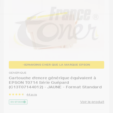
-82%
MOINS CHER QUE LA MARQUE EPSON
GENERIQUE
Cartouche d'encre générique équivalent à
EPSON T0714 Série Guépard
(C13T07144012) - JAUNE - Format Standard
44 avis
Voir le produit
EN STOCK