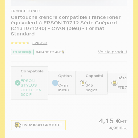
FRANCE TONER
Cartouche d'encre compatible FranceToner
équivalent à EPSON T0712 Série Guépard
(C13T071240) - CYAN (bleu) - Format
Standard
326 avis
Voir le produit
EN STOCK
GARANTIE 2 ANS
Compatible
:
Option
Capacité
Référenc
:
:
EPSON
:
STYLUS
Cyan
345
FTE712
OFFICE BX
(bleu)
pages
300 F
4,15 €
HT
LIVRAISON GRATUITE
4,98 €
TTC