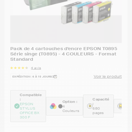
Pack de 4 cartouches d'encre EPSON T0895
Série singe (T0895) - 4 COULEURS - Format
Standard
4 avis
Voir le produit
EXPÉDITION : 6 À 15 JOURS
Compatible
:
Capacité
Option :
:
Réfé
EPSON
4
STYLUS
680
C13
Couleurs
OFFICE BX
pages
300 F