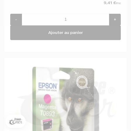
9,41 €
TTC
-
+
Ajouter au panier
5€ offerts sur votre 1ère
commande !
5
€
Inscrivez-vous à notre newsletter, suivez notre actualité et
bénéficiez immédiatement
d’une remise de 5€
sur votre 1ère
commande * !