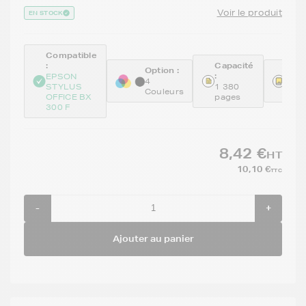
Voir le produit
EN STOCK
Compatible
:
Capacité
Option :
Réfé
:
EPSON
:
4
STYLUS
1 380
Couleurs
GEN
OFFICE BX
pages
300 F
8,42 €
HT
10,10 €
TTC
-
+
Ajouter au panier