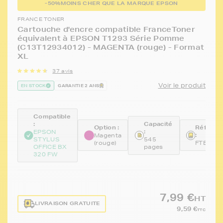
-50%
MOINS CHER QUE LA MARQUE EPSON
FRANCE TONER
Cartouche d'encre compatible FranceToner
équivalent à EPSON T1293 Série Pomme
(C13T12934012) - MAGENTA (rouge) - Format
XL
37 avis
Voir le produit
EN STOCK
GARANTIE 2 ANS
Compatible
:
Capacité
Option :
Référen
:
EPSON
:
Magenta
STYLUS
545
(rouge)
FTET12
OFFICE BX
pages
320 FW
7,99 €
HT
LIVRAISON GRATUITE
9,59 €
TTC