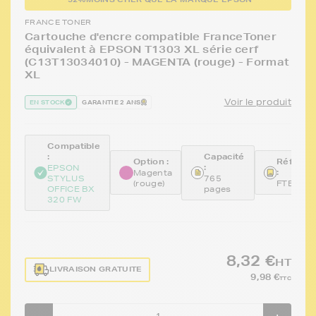
FRANCE TONER
Cartouche d'encre compatible FranceToner
équivalent à EPSON T1303 XL série cerf
(C13T13034010) - MAGENTA (rouge) - Format
XL
Voir le produit
EN STOCK
GARANTIE 2 ANS
Compatible
:
Capacité
Option :
Référen
:
EPSON
:
Magenta
STYLUS
765
(rouge)
FTET13
OFFICE BX
pages
320 FW
8,32 €
HT
LIVRAISON GRATUITE
9,98 €
TTC