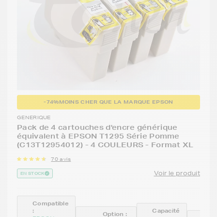
-74%
MOINS CHER QUE LA MARQUE EPSON
GENERIQUE
Pack de 4 cartouches d'encre générique
équivalent à EPSON T1295 Série Pomme
(C13T12954012) - 4 COULEURS - Format XL
70 avis
Voir le produit
EN STOCK
Compatible
:
Capacité
Option :