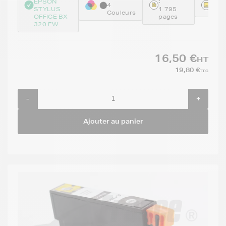
:
Réfé
EPSON
4
STYLUS
1 795
GEN
Couleurs
OFFICE BX
pages
320 FW
16,50 €
HT
19,80 €
TTC
-
+
Ajouter au panier