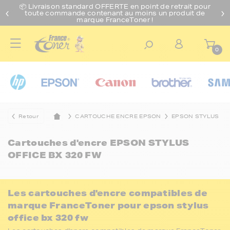
📦 Livraison standard O
FFERTE
en point de retrait pour
toute commande contenant au moins un produit de
marque FranceToner !
0
Retour
CARTOUCHE ENCRE EPSON
EPSON STYLUS
Cartouches d'encre
EPSON STYLUS
OFFICE BX 320 FW
Les cartouches d'encre compatibles de
marque FranceToner pour epson stylus
office bx 320 fw