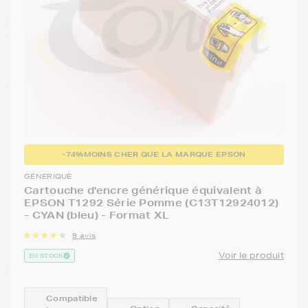
-74%
MOINS CHER QUE LA MARQUE EPSON
GENERIQUE
Cartouche d'encre générique équivalent à
EPSON T1292 Série Pomme (C13T12924012)
- CYAN (bleu) - Format XL
9 avis
Voir le produit
EN STOCK
Compatible