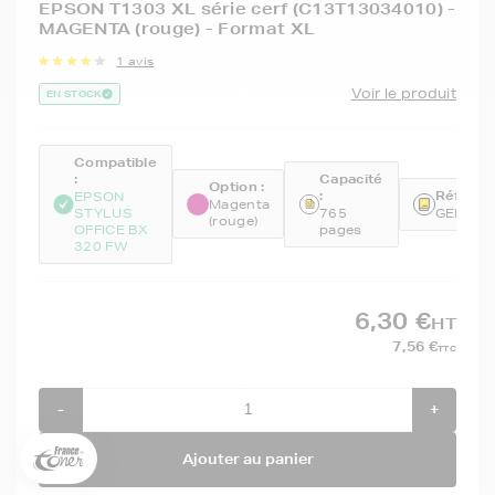
EPSON T1303 XL série cerf (C13T13034010) -
MAGENTA (rouge) - Format XL
1 avis
Voir le produit
EN STOCK
Compatible
:
Capacité
Option :
:
Référen
EPSON
Magenta
STYLUS
765
GENET1
(rouge)
OFFICE BX
pages
320 FW
6,30 €
5€ offerts sur votre 1ère
HT
commande !
7,56 €
TTC
5
€
-
+
Inscrivez-vous à notre newsletter, suivez notre actualité et
bénéficiez immédiatement
d’une remise de 5€
sur votre 1ère
Ajouter au panier
commande * !