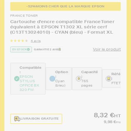
-52%
MOINS CHER QUE LA MARQUE EPSON
FRANCE TONER
Cartouche d'encre compatible FranceToner
équivalent à EPSON T1302 XL série cerf
(C13T13024010) - CYAN (bleu) - Format XL
4 avis
Voir le produit
EN STOCK
GARANTIE 2 ANS
Compatible
:
Option
Capacité
Référenc
:
:
EPSON
:
STYLUS
Cyan
765
FTET1302
OFFICE BX
(bleu)
pages
320 FW
8,32 €
HT
LIVRAISON GRATUITE
9,98 €
TTC