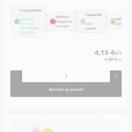
Compatible
:
Capacité
Option :
:
Référen
EPSON
Magenta
STYLUS
545
GENET1
(rouge)
OFFICE BX
pages
320 FW
4,15 €
HT
4,98 €
TTC
-
+
Ajouter au panier