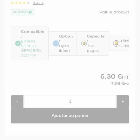
3 avis
Voir le produit
EN STOCK
Compatible
:
Option
Capacité
:
:
Référence
EPSON
STYLUS
Cyan
765
GENET13
OFFICE BX
(bleu)
pages
320 FW
6,30 €
HT
7,56 €
TTC
-
+
Ajouter au panier