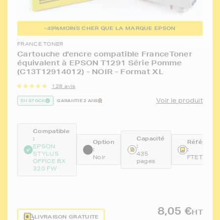
-49%
MOINS CHER QUE LA MARQUE EPSON
FRANCE TONER
Cartouche d'encre compatible FranceToner
équivalent à EPSON T1291 Série Pomme
(C13T12914012) - NOIR - Format XL
128 avis
Voir le produit
EN STOCK
GARANTIE 2 ANS
Compatible
:
Capacité
Option
Référenc
:
EPSON
:
:
STYLUS
435
Noir
FTET1291
OFFICE BX
pages
320 FW
8,05 €
HT
LIVRAISON GRATUITE