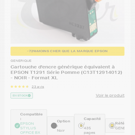
-72%
MOINS CHER QUE LA MARQUE EPSON
GENERIQUE
Cartouche d'encre générique équivalent à
EPSON T1291 Série Pomme (C13T12914012)
- NOIR - Format XL
23 avis
Voir le produit
EN STOCK
Compatible
:
Capacité
Option
:
Référence
EPSON
:
STYLUS
435
GENET12
Noir
OFFICE BX
pages