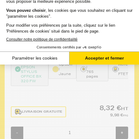
FRANCE TONER
Cartouche d'encre compatible FranceToner
équivalent à EPSON T1304 XL Série Cerf
(C13T13044010) - JAUNE - Format XL
2 avis
Voir le produit
EN STOCK
GARANTIE 2 ANS
Compatible
:
Capacité
Option
Référenc
:
EPSON
:
:
STYLUS
765
Jaune
FTET1304
OFFICE BX
pages
320 FW
8,32 €
HT
LIVRAISON GRATUITE
9,98 €
TTC
-
+