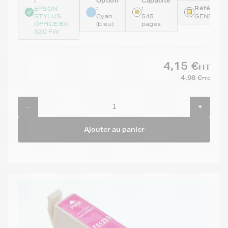
:
Option
Capacité
:
:
Référence
EPSON
STYLUS
Cyan
545
GENET12
OFFICE BX
(bleu)
pages
320 FW
4,15 €
HT
4,98 €
TTC
-
+
Ajouter au panier