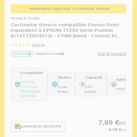
-50%
MOINS CHER QUE LA MARQUE EPSON
FRANCE TONER
Cartouche d'encre compatible FranceToner
équivalent à EPSON T1292 Série Pomme
(C13T12924012) - CYAN (bleu) - Format XL
39 avis
Voir le produit
EN STOCK
GARANTIE 2 ANS
Compatible
:
Option
Capacité
Référenc
:
:
EPSON
:
STYLUS
Cyan
545
FTET1292
OFFICE BX
(bleu)
pages
320 FW
7,99 €
HT
LIVRAISON GRATUITE
9,59 €
TTC