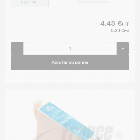
320 FW
4,45 €
HT
5,34 €
TTC
-
+
Ajouter au panier