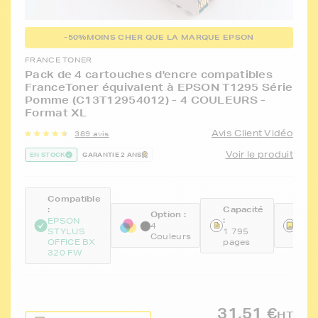
-50%
MOINS CHER QUE LA MARQUE EPSON
FRANCE TONER
Pack de 4 cartouches d'encre compatibles
FranceToner équivalent à EPSON T1295 Série
Pomme (C13T12954012) - 4 COULEURS -
Format XL
Avis Client Vidéo
389 avis
Voir le produit
EN STOCK
GARANTIE 2 ANS
Compatible
:
Capacité
Option :
Réfé
:
EPSON
:
4
STYLUS
1 795
Couleurs
FTE
OFFICE BX
pages
320 FW
31,51 €
HT