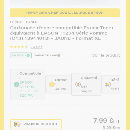
-50%
MOINS CHER QUE LA MARQUE EPSON
FRANCE TONER
Cartouche d'encre compatible FranceToner
équivalent à EPSON T1294 Série Pomme
(C13T12944012) - JAUNE - Format XL
26 avis
Voir le produit
EN STOCK
GARANTIE 2 ANS
Compatible
:
Capacité
Option
Référenc
:
EPSON
:
:
STYLUS
545
Jaune
FTET1294
OFFICE BX
pages
320 FW
7,99 €
HT
LIVRAISON GRATUITE
9,59 €
TTC