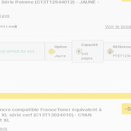
Série Pomme (C13T12944012) - JAUNE -
 avis
Voir le pro
TIE 2 ANS
Capacité
Option
Référenc
:
:
:
US OFFICE BX 935
545
Jaune
FTET129
pages
-
ncre compatible FranceToner équivalent à
XL série cerf (C13T13024010) - CYAN
at XL
avis