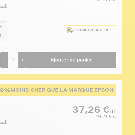
TTC
duit
ce
LIVRAISON GRATUITE
5
-
+
Ajouter au panier
29%
MOINS CHER QUE LA MARQUE EPSON
37,26 €
HT
44,71 €
TTC
duit