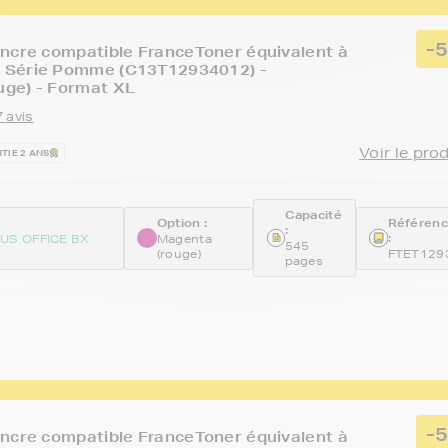
-
ncre compatible FranceToner équivalent à
Série Pomme (C13T12934012) -
ge) - Format XL
 avis
Voir le pro
TIE 2 ANS
Capacité
Option :
Référen
:
:
US OFFICE BX
Magenta
545
(rouge)
FTET129
pages
-
ncre compatible FranceToner équivalent à