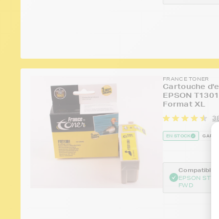
FRANCE TONER
Cartouche d'e
EPSON T1301 
Format XL
38
EN STOCK
GARAN
Compatible :
EPSON STYL
FWD