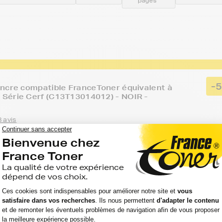
pages
-
ncre compatible FranceToner équivalent à
Série Cerf (C13T13014012) - NOIR -
 avis
Voir le pro
TIE 2 ANS
Capacité
Option
Référenc
:
:
:
US OFFICE BX 935
945
Noir
FTET130
pages