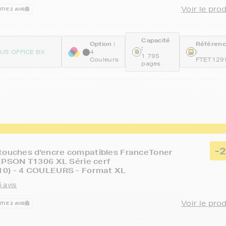
Voir le pro
TIE 2 ANS
Capacité
Option :
Référen
:
:
US OFFICE BX
4
1 795
Couleurs
FTET129
pages
-
touches d'encre compatibles FranceToner
EPSON T1306 XL Série cerf
0) - 4 COULEURS - Format XL
 avis
Voir le pro
TIE 2 ANS