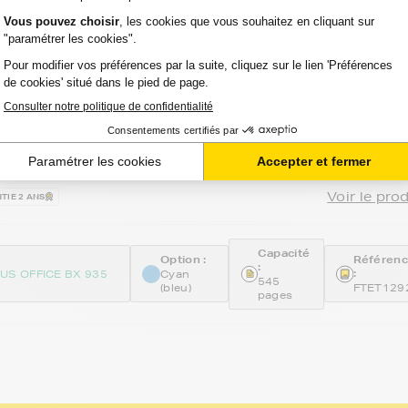
-
ncre compatible FranceToner équivalent à
 Série Pomme (C13T12924012) - CYAN
at XL
 avis
Voir le pro
TIE 2 ANS
Capacité
Option :
Référen
:
:
US OFFICE BX 935
Cyan
545
(bleu)
FTET129
pages