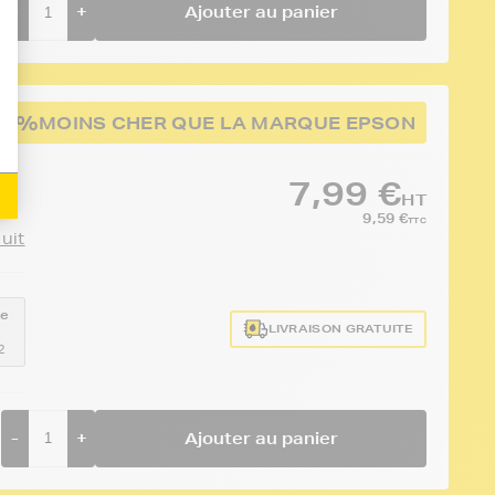
-
+
Ajouter au panier
50%
MOINS CHER QUE LA MARQUE EPSON
7,99 €
HT
9,59 €
TTC
duit
ce
LIVRAISON GRATUITE
2
-
+
Ajouter au panier