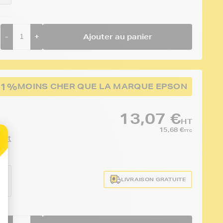
-
+
Ajouter au panier
51%
MOINS CHER QUE LA MARQUE EPSON
13,07 €
HT
15,68 €
TTC
duit
e
LIVRAISON GRATUITE
1