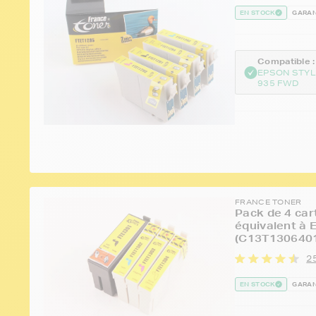
EN STOCK
GARAN
Compatible :
EPSON STYL
935 FWD
FRANCE TONER
Pack de 4 car
équivalent à 
(C13T1306401
25
EN STOCK
GARAN