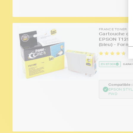
FRANCE TONER
Cartouche d'e
EPSON T1292
(bleu) - Form
39
EN STOCK
GARAN
Compatible :
EPSON STYL
FWD