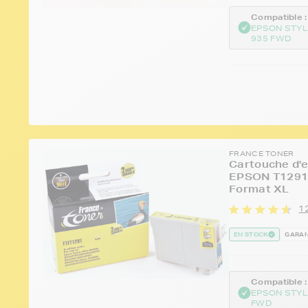
Compatible :
EPSON STYL
935 FWD
FRANCE TONER
Cartouche d'e
EPSON T1291 
Format XL
1
EN STOCK
GARAN
Compatible :
EPSON STYL
FWD