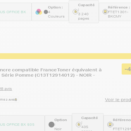
Capacité
Option :
Référence :
:
US OFFICE BX
4
FTET1301-
3 240
Couleurs
BKCMY
pages
-
ncre compatible FranceToner équivalent à
Série Pomme (C13T12914012) - NOIR -
28 avis
Voir le pro
TIE 2 ANS
Capacité
Option
Référenc
:
:
:
US OFFICE BX 935
435
Noir
FTET129