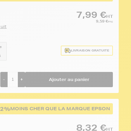
7,99 €
HT
9,59 €
TTC
duit
e
LIVRAISON GRATUITE
4
-
+
Ajouter au panier
52%
MOINS CHER QUE LA MARQUE EPSON
8,32 €
HT