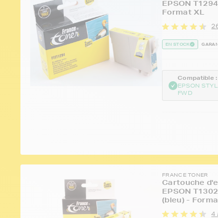
EPSON T1294 
Format XL
26
EN STOCK
GARAN
Compatible :
EPSON STYL
FWD
FRANCE TONER
Cartouche d'e
EPSON T1302 
(bleu) - Form
4 