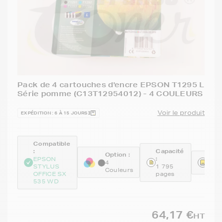
Pack de 4 cartouches d'encre EPSON T1295 L
Série pomme (C13T12954012) - 4 COULEURS
Voir le produit
EXPÉDITION : 6 À 15 JOURS
Compatible
:
Capacité
Option :
:
Réfé
EPSON
4
STYLUS
1 795
C13
Couleurs
OFFICE SX
pages
535 WD
64,17 €
HT