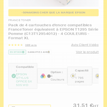
-50%
MOINS CHER QUE LA MARQUE EPSON
FRANCE TONER
Pack de 4 cartouches d'encre compatibles
FranceToner équivalent à EPSON T1295 Série
Pomme (C13T12954012) - 4 COULEURS -
Format XL
Avis Client Vidéo
389 avis
Voir le produit
EN STOCK
GARANTIE 2 ANS
Compatible
:
Capacité
Option :
Réfé
:
EPSON
:
4
STYLUS
1 795
Couleurs
FTE
OFFICE SX
pages
535 WD
31,51 €
HT