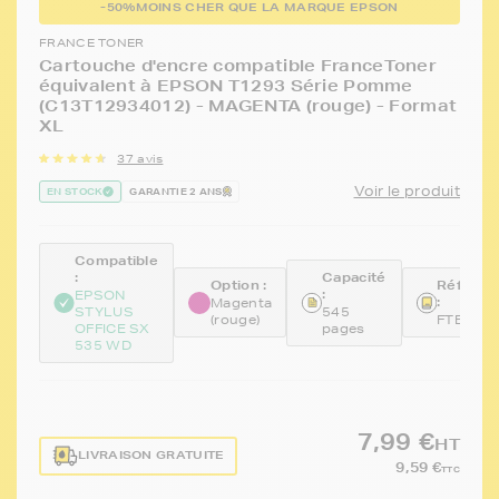
-50%
MOINS CHER QUE LA MARQUE EPSON
FRANCE TONER
Cartouche d'encre compatible FranceToner
équivalent à EPSON T1293 Série Pomme
(C13T12934012) - MAGENTA (rouge) - Format
XL
37 avis
Voir le produit
EN STOCK
GARANTIE 2 ANS
Compatible
:
Capacité
Option :
Référen
:
EPSON
:
Magenta
STYLUS
545
(rouge)
FTET12
OFFICE SX
pages
535 WD
7,99 €
HT
LIVRAISON GRATUITE
9,59 €
TTC