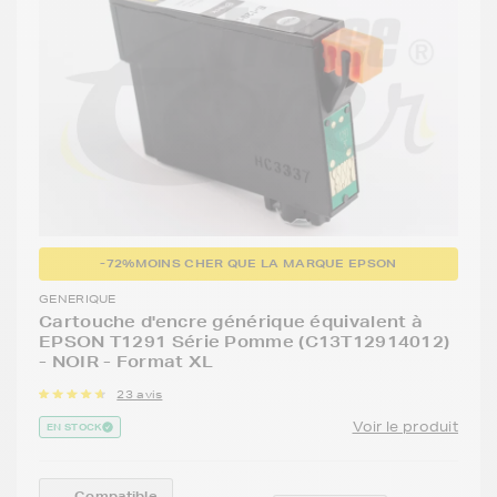
-72%
MOINS CHER QUE LA MARQUE EPSON
GENERIQUE
Cartouche d'encre générique équivalent à
EPSON T1291 Série Pomme (C13T12914012)
- NOIR - Format XL
23 avis
Voir le produit
EN STOCK
Compatible