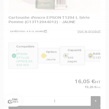
Cartouche d'encre EPSON T1294 L Série
Pomme (C13T12944012) - JAUNE
Voir le produit
EXPÉDITION : 6 À 15 JOURS
Compatible
:
Capacité
Option
:
Référence
EPSON
:
STYLUS
545
C13T129
Jaune
OFFICE SX
pages
535 WD
5€ offerts sur votre 1ère
commande !
16,05 €
HT
5
€
19,26 €
TTC
Inscrivez-vous à notre newsletter, suivez notre actualité et
bénéficiez immédiatement
d’une remise de 5€
sur votre 1ère
-
+
commande * !