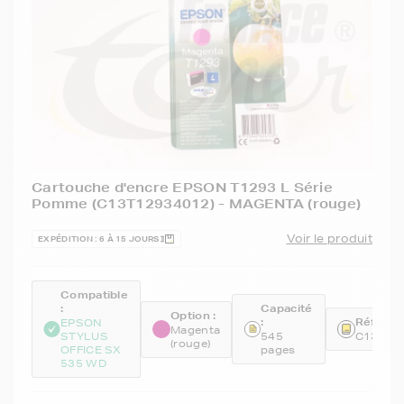
Cartouche d'encre EPSON T1293 L Série
Pomme (C13T12934012) - MAGENTA (rouge)
Voir le produit
EXPÉDITION : 6 À 15 JOURS
Compatible
:
Capacité
Option :
:
Référen
EPSON
Magenta
STYLUS
545
C13T12
(rouge)
OFFICE SX
pages
535 WD