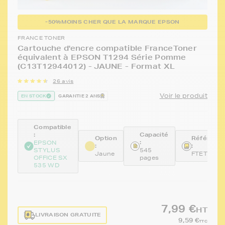
-50%
MOINS CHER QUE LA MARQUE EPSON
FRANCE TONER
Cartouche d'encre compatible FranceToner
équivalent à EPSON T1294 Série Pomme
(C13T12944012) - JAUNE - Format XL
26 avis
Voir le produit
EN STOCK
GARANTIE 2 ANS
Compatible
:
Capacité
Option
Référenc
:
EPSON
:
:
STYLUS
545
Jaune
FTET1294
OFFICE SX
pages
535 WD
7,99 €
HT
LIVRAISON GRATUITE
9,59 €
TTC