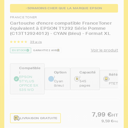
-50%
MOINS CHER QUE LA MARQUE EPSON
FRANCE TONER
Cartouche d'encre compatible FranceToner
équivalent à EPSON T1292 Série Pomme
(C13T12924012) - CYAN (bleu) - Format XL
39 avis
Voir le produit
EN STOCK
GARANTIE 2 ANS
Compatible
:
Option
Capacité
Référenc
:
:
EPSON
:
STYLUS
Cyan
545
FTET1292
OFFICE SX
(bleu)
pages
535 WD
7,99 €
HT
LIVRAISON GRATUITE
9,59 €
TTC