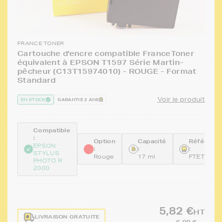
FRANCE TONER
Cartouche d'encre compatible FranceToner
équivalent à EPSON T1597 Série Martin-
pêcheur (C13T15974010) - ROUGE - Format
Standard
Voir le produit
EN STOCK
GARANTIE 2 ANS
Compatible
:
Option
Capacité
Référenc
EPSON
:
:
:
STYLUS
Rouge
17 ml
FTET1597
PHOTO R
2000
5,82 €
HT
LIVRAISON GRATUITE