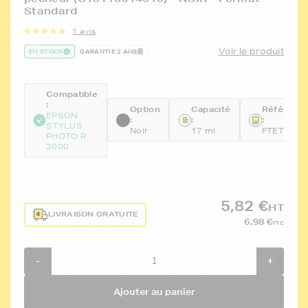
Standard
1 avis
Voir le produit
EN STOCK
GARANTIE 2 ANS
Compatible
:
Option
Capacité
Référenc
EPSON
:
:
:
STYLUS
Noir
17 ml
FTET1591
PHOTO R
2000
5,82 €
HT
LIVRAISON GRATUITE
6,98 €
TTC
-
+
Ajouter au panier