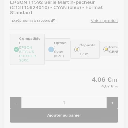
EPSON T1592 Série Martin-pêcheur
(C13T15924010) - CYAN (bleu) - Format
Standard
Voir le produit
EXPÉDITION : 6 À 14 JOURS
Compatible
:
Option
Capacité
:
Référence
EPSON
:
STYLUS
Cyan
GENET15
17 ml
PHOTO R
(bleu)
2000
4,06 €
HT
4,87 €
TTC
-
+
Ajouter au panier