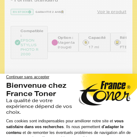
Voir le produit
EN STOCK
GARANTIE 2 ANS
Compatible
:
Option :
Capacité
Référen
EPSON
:
:
Magenta
STYLUS
(rouge)
17 ml
FTET15
PHOTO R
2000
5,82 €
HT
LIVRAISON GRATUITE
6,98 €
TTC
-
+
Ajouter au panier