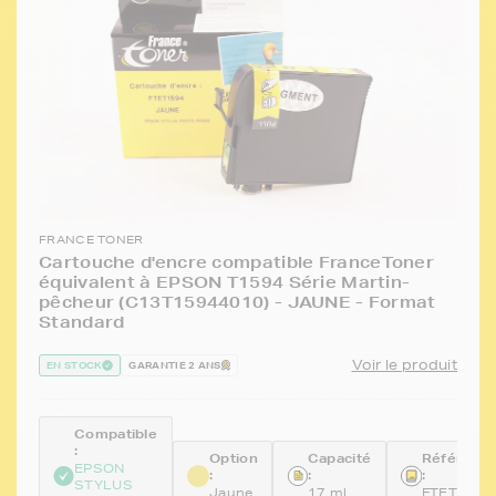
FRANCE TONER
Cartouche d'encre compatible FranceToner
équivalent à EPSON T1594 Série Martin-
pêcheur (C13T15944010) - JAUNE - Format
Standard
Voir le produit
EN STOCK
GARANTIE 2 ANS
Compatible
:
Option
Capacité
Référenc
EPSON
:
:
:
STYLUS
Jaune
17 ml
FTET1594