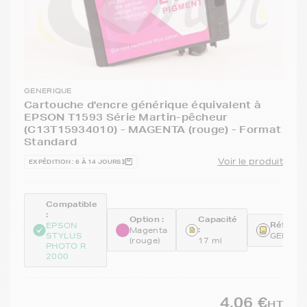
GENERIQUE
Cartouche d'encre générique équivalent à
EPSON T1593 Série Martin-pêcheur
(C13T15934010) - MAGENTA (rouge) - Format
Standard
Voir le produit
EXPÉDITION : 6 À 14 JOURS
Compatible
:
Option :
Capacité
Référen
EPSON
:
Magenta
STYLUS
GENET1
(rouge)
17 ml
PHOTO R
2000
4,06 €
HT