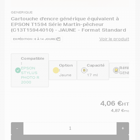
GENERIQUE
Cartouche d'encre générique équivalent à
EPSON T1594 Série Martin-pêcheur
(C13T15944010) - JAUNE - Format Standard
Voir le produit
EXPÉDITION : 6 À 14 JOURS
Compatible
:
Option
Capacité
Référence
EPSON
:
:
STYLUS
GENET15
Jaune
17 ml
PHOTO R
2000
4,06 €
HT
4,87 €
TTC
-
+