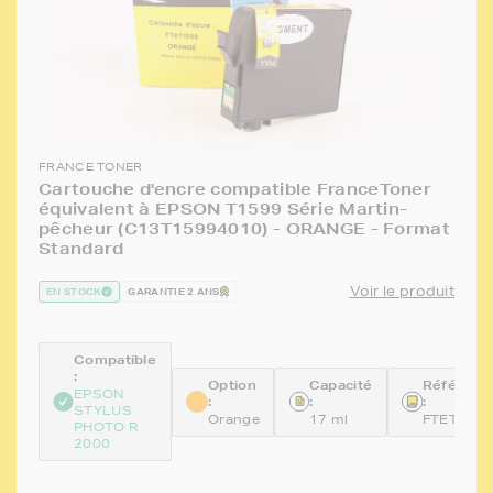
FRANCE TONER
Cartouche d'encre compatible FranceToner
équivalent à EPSON T1599 Série Martin-
pêcheur (C13T15994010) - ORANGE - Format
Standard
Voir le produit
EN STOCK
GARANTIE 2 ANS
Compatible
:
Option
Capacité
Référenc
EPSON
:
:
:
STYLUS
Orange
17 ml
FTET159
PHOTO R
2000