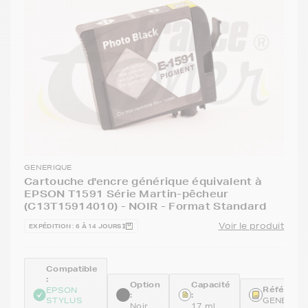
GENERIQUE
Cartouche d'encre générique équivalent à
EPSON T1591 Série Martin-pêcheur
(C13T15914010) - NOIR - Format Standard
Voir le produit
EXPÉDITION : 6 À 14 JOURS
Compatible
:
Option
Capacité
Référence
EPSON
:
:
STYLUS
GENET15
Noir
17 ml