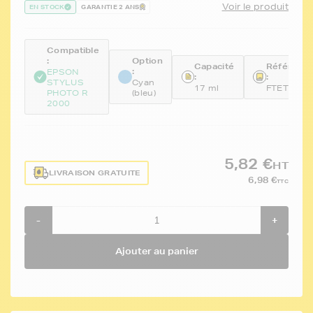
Voir le produit
EN STOCK
GARANTIE 2 ANS
Compatible
:
Option
Capacité
Référenc
:
EPSON
:
:
STYLUS
Cyan
17 ml
FTET1592
PHOTO R
(bleu)
2000
5,82 €
HT
LIVRAISON GRATUITE
6,98 €
TTC
-
+
Ajouter au panier