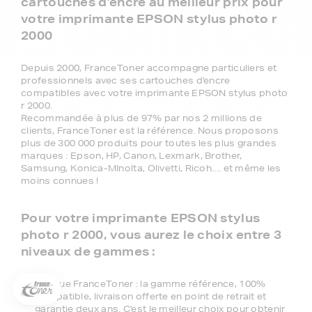
cartouches d'encre au meilleur prix pour
votre imprimante EPSON stylus photo r
2000
Depuis 2000, FranceToner accompagne particuliers et
professionnels avec ses cartouches d'encre
compatibles avec votre imprimante EPSON stylus photo
r 2000.
Recommandée à plus de 97% par nos 2 millions de
clients, FranceToner est la référence. Nous proposons
plus de 300 000 produits pour toutes les plus grandes
marques : Epson, HP, Canon, Lexmark, Brother,
Samsung, Konica-MInolta, Olivetti, Ricoh.... et même les
moins connues !
5€ offerts sur votre 1ère
commande !
Pour votre imprimante EPSON stylus
photo r 2000, vous aurez le choix entre 3
5
€
niveaux de gammes :
Inscrivez-vous à notre newsletter, suivez notre actualité et
bénéficiez immédiatement
d’une remise de 5€
sur votre 1ère
Marque FranceToner : la gamme référence, 100%
commande * !
compatible, livraison offerte en point de retrait et
garantie deux ans. C'est le meilleur choix pour obtenir