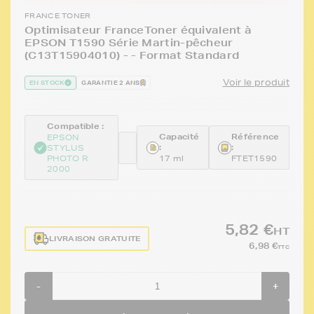
FRANCE TONER
Optimisateur FranceToner équivalent à
EPSON T1590 Série Martin-pêcheur
(C13T15904010) - - Format Standard
Voir le produit
EN STOCK
GARANTIE 2 ANS
Compatible :
Capacité
Référence
EPSON
:
:
STYLUS
PHOTO R
17 ml
FTET1590
2000
5,82 €
HT
LIVRAISON GRATUITE
6,98 €
TTC
-
+