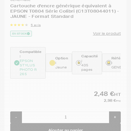
Cartouche d'encre générique équivalent à
EPSON T0804 Série Colibri (C13T08044011) -
JAUNE - Format Standard
5 avis
Voir le produit
EN STOCK
Compatible
:
Capacité
Option
Référenc
:
EPSON
:
:
STYLUS
435
Jaune
GENE080
PHOTO R
pages
265
2,48 €
HT
2,98 €
TTC
-
+
Ajouter au panier