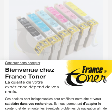
-81%
MOINS CHER QUE LA MARQUE EPSON
GENERIQUE
Pack de 6 cartouches d'encre générique
équivalent à EPSON T0807 Série Colibri
(C13T08074011) - 6 COULEURS - Format
Standard