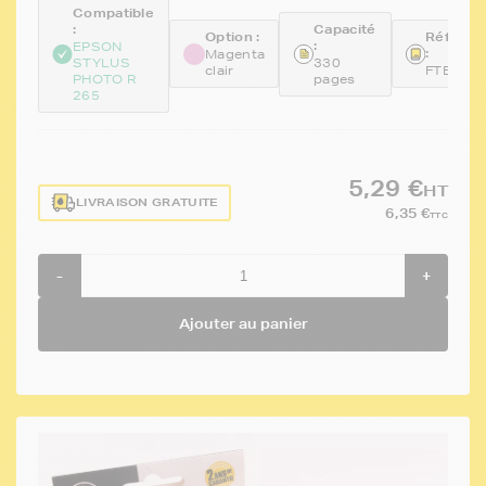
Compatible
:
Capacité
Option :
Référen
:
EPSON
:
Magenta
STYLUS
330
clair
FTE080
PHOTO R
pages
265
5,29 €
HT
LIVRAISON GRATUITE
6,35 €
TTC
-
+
Ajouter au panier