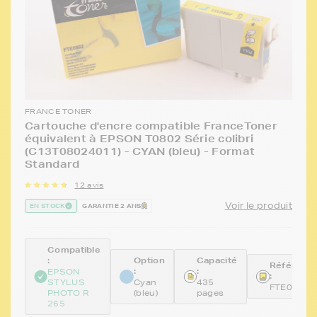
FRANCE TONER
Cartouche d'encre compatible FranceToner
équivalent à EPSON T0802 Série colibri
(C13T08024011) - CYAN (bleu) - Format
Standard
12 avis
Voir le produit
EN STOCK
GARANTIE 2 ANS
Compatible
:
Option
Capacité
Référenc
:
:
EPSON
:
STYLUS
Cyan
435
FTE0802
PHOTO R
(bleu)
pages
265