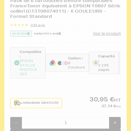
Pack de 6 cartouches d'encre compatibles
FranceToner équivalent à EPSON T0807 Série
colibri (C13T08074011) - 6 COULEURS -
Format Standard
233 avis
Voir le produit
EN STOCK
GARANTIE 2 ANS
Compatible
:
Capacité
R
Option :
:
:
EPSON
6
STYLUS
2 295
F
Couleurs
PHOTO R
pages
X
265
30,95 €
HT
LIVRAISON GRATUITE
37,14 €
TTC
-
+