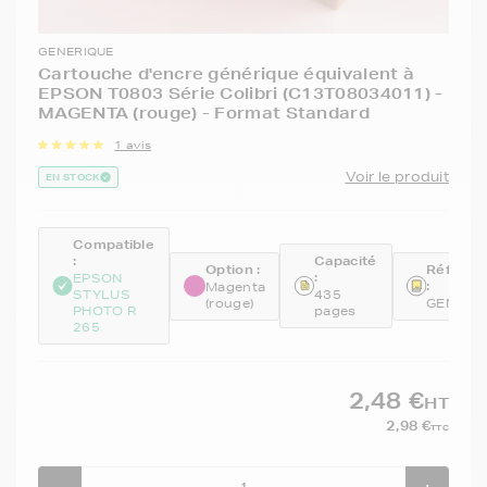
GENERIQUE
Cartouche d'encre générique équivalent à
EPSON T0803 Série Colibri (C13T08034011) -
MAGENTA (rouge) - Format Standard
1 avis
Voir le produit
EN STOCK
Compatible
:
Capacité
Option :
Référen
:
EPSON
:
Magenta
STYLUS
435
(rouge)
GENE08
PHOTO R
pages
265
2,48 €
HT
2,98 €
TTC