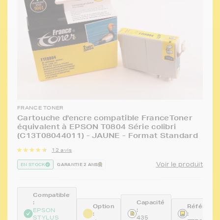
FRANCE TONER
Cartouche d'encre compatible FranceToner
équivalent à EPSON T0804 Série colibri
(C13T08044011) - JAUNE - Format Standard
12 avis
Voir le produit
EN STOCK
GARANTIE 2 ANS
Compatible
:
Capacité
Option
Référenc
:
EPSON
:
:
STYLUS
435