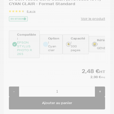
CYAN CLAIR - Format Standard
6 avis
Voir le produit
EN STOCK
Compatible
:
Option
Capacité
Référenc
:
:
EPSON
:
STYLUS
Cyan
330
GENE080
PHOTO R
clair
pages
265
2,48 €
HT
2,98 €
TTC
-
+
Ajouter au panier