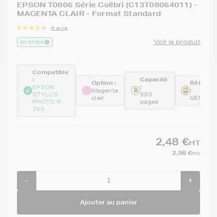
EPSON T0806 Série Colibri (C13T08064011) -
MAGENTA CLAIR - Format Standard
4 avis
Voir le produit
EN STOCK
Compatible
:
Capacité
Option :
Référen
:
EPSON
:
Magenta
STYLUS
330
clair
GENE08
PHOTO R
pages
265
2,48 €
HT
2,98 €
TTC
-
+
Ajouter au panier