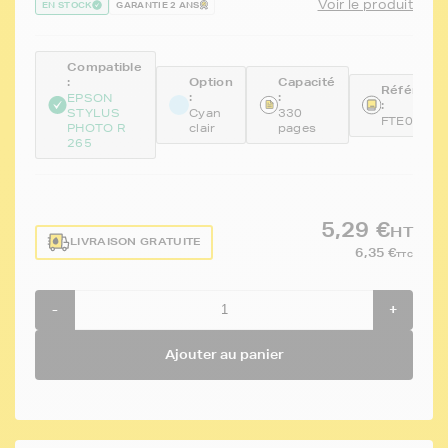
Voir le produit
EN STOCK
GARANTIE 2 ANS
Compatible
:
Option
Capacité
Référenc
:
:
EPSON
:
STYLUS
Cyan
330
FTE0805
PHOTO R
clair
pages
265
5,29 €
HT
LIVRAISON GRATUITE
6,35 €
TTC
-
+
Ajouter au panier