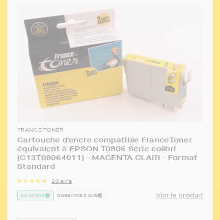
FRANCE TONER
Cartouche d'encre compatible FranceToner
équivalent à EPSON T0806 Série colibri
(C13T08064011) - MAGENTA CLAIR - Format
Standard
20 avis
Voir le produit
EN STOCK
GARANTIE 2 ANS