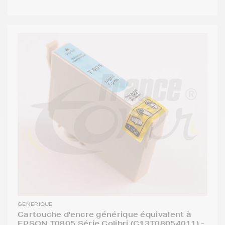
GENERIQUE
Cartouche d'encre générique équivalent à
EPSON T0805 Série Colibri (C13T08054011) -