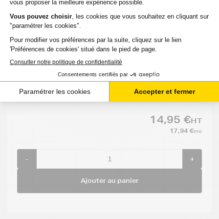
99 avis
Voir le produit
EN STOCK
Compatible
:
Capacité
R
Option :
:
:
EPSON
6
STYLUS
2 295
G
Couleurs
PHOTO R
pages
X
265
14,95 €
HT
17,94 €
TTC
-
+
Ajouter au panier