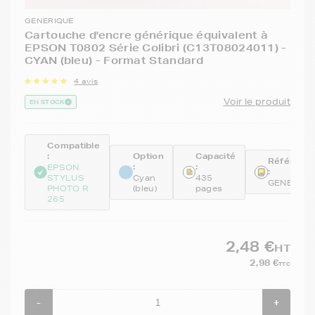
GENERIQUE
Cartouche d'encre générique équivalent à
EPSON T0802 Série Colibri (C13T08024011) -
CYAN (bleu) - Format Standard
4 avis
Voir le produit
EN STOCK
Compatible
:
Option
Capacité
Référenc
:
:
EPSON
:
STYLUS
Cyan
435
GENE080
PHOTO R
(bleu)
pages
265
2,48 €
HT
2,98 €
TTC
-
+