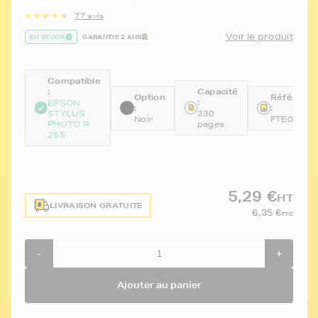
77 avis
Voir le produit
EN STOCK
GARANTIE 2 ANS
Compatible
:
Capacité
Option
Référenc
:
EPSON
:
:
STYLUS
330
Noir
FTE0801
PHOTO R
pages
265
5,29 €
HT
LIVRAISON GRATUITE
6,35 €
TTC
-
+
Ajouter au panier