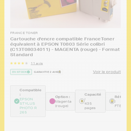
FRANCE TONER
Cartouche d'encre compatible FranceToner
équivalent à EPSON T0803 Série colibri
(C13T08034011) - MAGENTA (rouge) - Format
Standard
11 avis
Voir le produit
EN STOCK
GARANTIE 2 ANS
Compatible
:
Capacité
Option :
Référen
:
EPSON
:
Magenta
STYLUS
435
(rouge)
FTE080
PHOTO R
pages
265