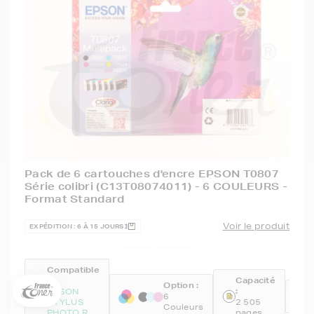
Pack de 6 cartouches d'encre EPSON T0807
Série colibri (C13T08074011) - 6 COULEURS -
Format Standard
5€ offerts sur votre 1ère
commande !
Voir le produit
EXPÉDITION : 6 À 15 JOURS
5
€
Inscrivez-vous à notre newsletter, suivez notre actualité et
Compatible
bénéficiez immédiatement
d’une remise de 5€
sur votre 1ère
:
Capacité
Option :
:
R
commande * !
EPSON
6
STYLUS
2 505
Couleurs
PHOTO R
pages