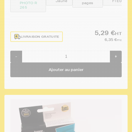
Jaune
FTE0804
PHOTO R
pages
265
5,29 €
HT
LIVRAISON GRATUITE
6,35 €
TTC
-
+
Ajouter au panier