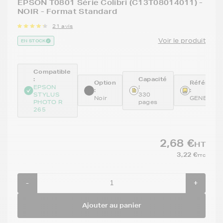
EPSON T0801 Série Colibri (C13T08014011) -
NOIR - Format Standard
21 avis
Voir le produit
EN STOCK
Compatible
:
Capacité
Option
Référenc
:
EPSON
:
:
STYLUS
330
Noir
GENE080
PHOTO R
pages
265
2,68 €
HT
3,22 €
TTC
-
+
Ajouter au panier