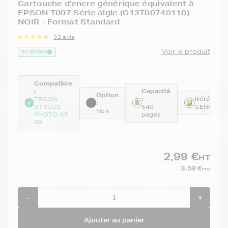
Cartouche d'encre générique équivalent à
EPSON T007 Série aigle (C13T00740110) -
NOIR - Format Standard
32 avis
Voir le produit
EN STOCK
Compatible
:
Capacité
Option
:
Référence
EPSON
:
STYLUS
540
GENE007
Noir
PHOTO SP
pages
89
2,99 €
HT
3,59 €
TTC
-
+
Ajouter au panier