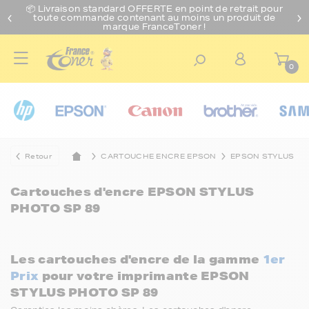
📦 Livraison standard O
FFERTE
en point de retrait pour
toute commande contenant au moins un produit de
marque FranceToner !
0
Retour
CARTOUCHE ENCRE EPSON
EPSON STYLUS
Cartouches d'encre
EPSON STYLUS
PHOTO SP 89
Les cartouches d'encre de la gamme
1er
Prix
pour votre imprimante EPSON
STYLUS PHOTO SP 89