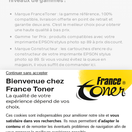
niveaux de gammes :
Marque FranceToner : la gamme référence, 100%
compatible, livraison offerte en point de retrait et
garantie deux ans. C'est le meilleur choix pour obtenir
une haute qualité à bas prix.
Gamme 1er Prix : produits compatibles avec votre
imprimante EPSON stylus photo sp 89 à prix discount.
Marque Constructeur : les cartouches d'encre du
constructeur de votre imprimante EPSON stylus
photo sp 89. Si vous voulez évitez la queue en
magasin, il vous suffit de commander ici.
Notre équipe de conseillers se tient à
votre disposition si vous avez des
questions.
Nous sommes disponibles depuis votre espace client ou
directement par téléphone. N'hésitez pas à regarder nos
packs de cartouches si vous souhaitez optimiser le coût
à la feuille imprimée.
Toutes nos livraisons sont suivies depuis notre entrepôt