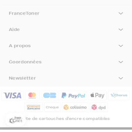
FranceToner
Aide
A propos
Coordonnées
Newsletter
5€ offerts sur votre 1ère
commande !
5
€
Inscrivez-vous à notre newsletter, suivez notre actualité et
bénéficiez immédiatement
d’une remise de 5€
sur votre 1ère
Site de cartouches d'encre compatibles
commande * !
Votre adresse email