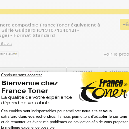
-
ncre compatible FranceToner équivalent à
Série Guépard (C13T07134012) -
ge) - Format Standard
16 avis
Voir le pro
TIE 2 ANS
Option :
Capacité :
Référence 
US SX 100
Magenta (rouge)
345 pages
FTE713
-
ncre compatible FranceToner équivalent à