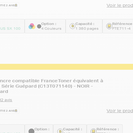
Voir le pro
TIE 2 ANS
Option :
Capacité :
Référence 
US SX 100
4 Couleurs
1 380 pages
FTE711-4
ncre compatible FranceToner équivalent à
Série Guépard (C13T071140) - NOIR -
ard
82 avis
Voir le pro
TIE 2 ANS
Option :
Capacité :
Référence :