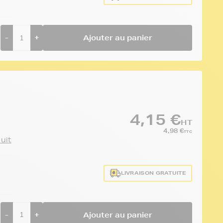
-
+
Ajouter au panier
4,15 €
HT
4,98 €
TTC
duit
LIVRAISON GRATUITE
-
+
Ajouter au panier