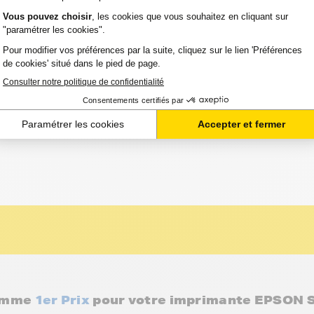
Série Guépard (C13T07144012) - JAUNE -
ard
32 avis
Voir le pro
TIE 2 ANS
Option :
Capacité :
Référence :
US SX 100
Jaune
345 pages
FTE714
gamme
1er Prix
pour votre imprimante EPSON 