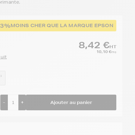
primante.
83%
MOINS CHER QUE LA MARQUE EPSON
8,42 €
HT
10,10 €
TTC
duit
:
-
+
Ajouter au panier