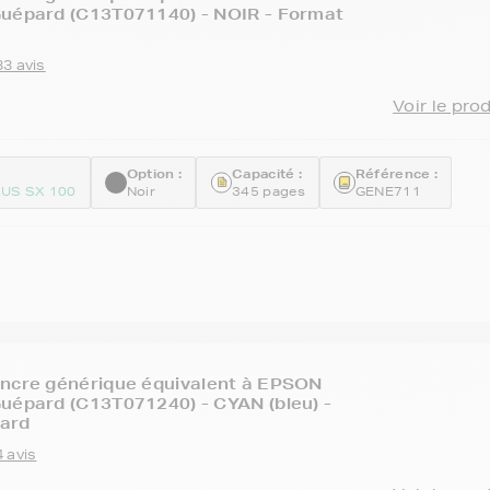
Guépard (C13T071140) - NOIR - Format
33 avis
Voir le pro
Option :
Capacité :
Référence :
US SX 100
Noir
345 pages
GENE711
encre générique équivalent à EPSON
uépard (C13T071240) - CYAN (bleu) -
ard
 avis