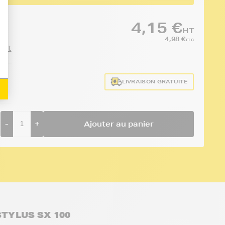
4,15 €
HT
4,98 €
TTC
duit
LIVRAISON GRATUITE
-
+
Ajouter au panier
STYLUS SX 100