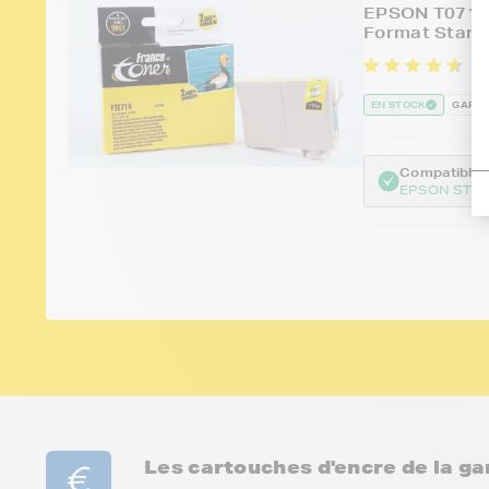
EPSON T0714 
Format Stand
1
EN STOCK
GARAN
Compatible :
EPSON STYL
Les cartouches d'encre de la 