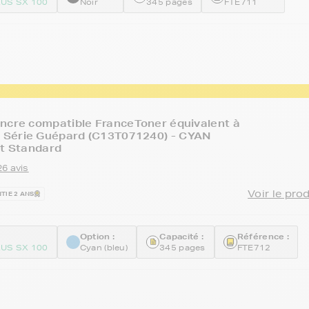
US SX 100
Noir
345 pages
FTE711
ncre compatible FranceToner équivalent à
Série Guépard (C13T071240) - CYAN
at Standard
26 avis
Voir le pro
TIE 2 ANS
Option :
Capacité :
Référence :
US SX 100
Cyan (bleu)
345 pages
FTE712