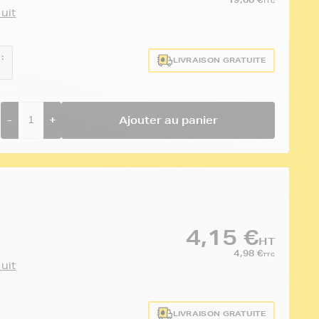
TTC
duit
:
LIVRAISON GRATUITE
-
+
Ajouter au panier
4,15 €
HT
4,98 €
TTC
duit
LIVRAISON GRATUITE