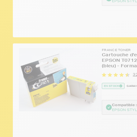
EPSON STYL
FRANCE TONER
Cartouche d'e
EPSON T0712 
(bleu) - Form
3
EN STOCK
GARAN
Compatible :
EPSON STYL