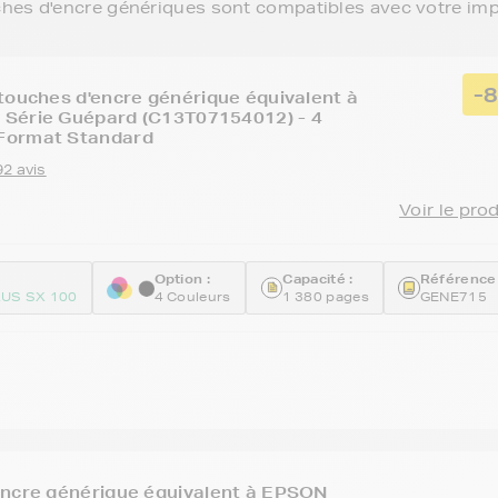
ches d'encre génériques sont compatibles avec votre im
-
touches d'encre générique équivalent à
Série Guépard (C13T07154012) - 4
Format Standard
92 avis
Voir le pro
Option :
Capacité :
Référence 
US SX 100
4 Couleurs
1 380 pages
GENE715
encre générique équivalent à EPSON