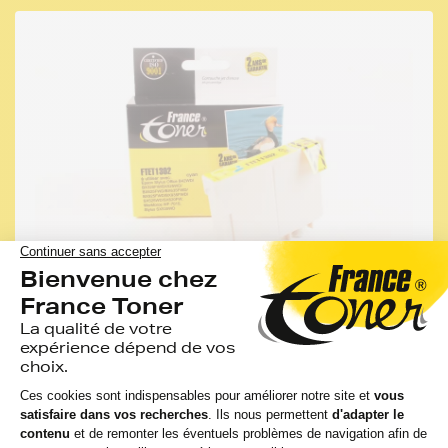
-52%
MOINS CHER QUE LA MARQUE EPSON
FRANCE TONER
Cartouche d'encre compatible FranceToner
équivalent à EPSON T1302 XL série cerf
(C13T13024010) - CYAN (bleu) - Format XL
4 avis