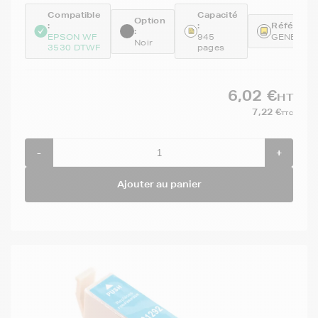
Compatible
Capacité
Option
:
:
Référence
:
EPSON WF
945
GENET13
Noir
3530 DTWF
pages
6,02 €
HT
7,22 €
TTC
-
+
Ajouter au panier