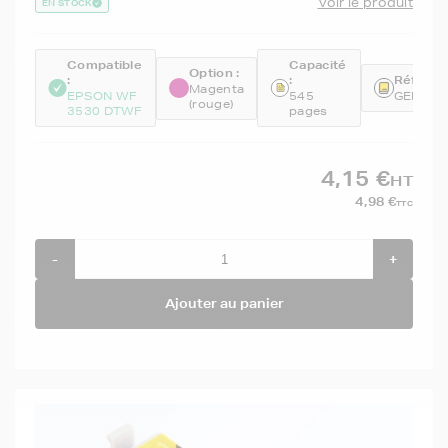
Voir le produit
EN STOCK
Compatible
Capacité
Option :
:
:
Référen
Magenta
EPSON WF
545
GENET1
(rouge)
3530 DTWF
pages
4,15 €
HT
4,98 €
TTC
-
+
Ajouter au panier