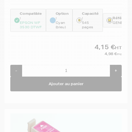
Compatible
Option
Capacité
:
:
:
Référence
EPSON WF
Cyan
545
GENET12
3530 DTWF
(bleu)
pages
4,15 €
HT
4,98 €
TTC
-
+
Ajouter au panier