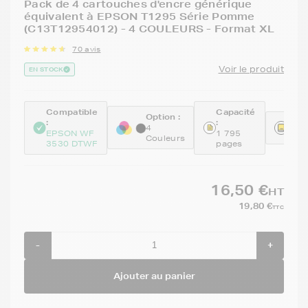
Pack de 4 cartouches d'encre générique
équivalent à EPSON T1295 Série Pomme
(C13T12954012) - 4 COULEURS - Format XL
70 avis
Voir le produit
EN STOCK
Compatible
Capacité
Option :
:
:
Réfé
4
EPSON WF
1 795
GEN
Couleurs
3530 DTWF
pages
16,50 €
HT
19,80 €
TTC
-
+
Ajouter au panier