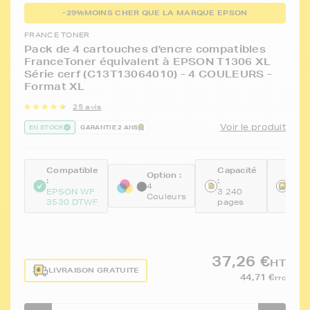
-29%
MOINS CHER QUE LA MARQUE EPSON
FRANCE TONER
Pack de 4 cartouches d'encre compatibles
FranceToner équivalent à EPSON T1306 XL
Série cerf (C13T13064010) - 4 COULEURS -
Format XL
25 avis
Voir le produit
EN STOCK
GARANTIE 2 ANS
Compatible
Capacité
Réfé
Option :
:
:
:
4
EPSON WF
3 240
FTE
Couleurs
3530 DTWF
pages
BKC
37,26 €
HT
LIVRAISON GRATUITE
44,71 €
TTC