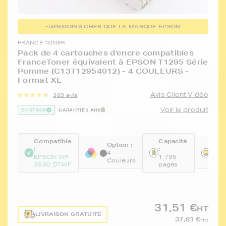
-50%
MOINS CHER QUE LA MARQUE EPSON
FRANCE TONER
Pack de 4 cartouches d'encre compatibles
FranceToner équivalent à EPSON T1295 Série
Pomme (C13T12954012) - 4 COULEURS -
Format XL
Avis Client Vidéo
389 avis
Voir le produit
EN STOCK
GARANTIE 2 ANS
Compatible
Capacité
Option :
Réfé
:
:
:
4
EPSON WF
1 795
Couleurs
FTE
3530 DTWF
pages
31,51 €
HT
LIVRAISON GRATUITE
37,81 €
TTC