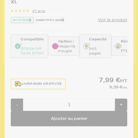
XL
37 avis
Voir le produit
EN STOCK
GARANTIE 2 ANS
Compatible
Capacité
Option :
Référen
:
:
:
Magenta
EPSON WF
545
(rouge)
FTET12
3530 DTWF
pages
7,99 €
HT
LIVRAISON GRATUITE
9,59 €
TTC
-
+
Ajouter au panier