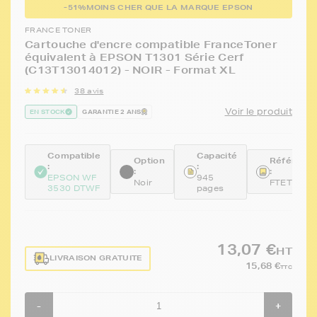
-51%
MOINS CHER QUE LA MARQUE EPSON
FRANCE TONER
Cartouche d'encre compatible FranceToner
équivalent à EPSON T1301 Série Cerf
(C13T13014012) - NOIR - Format XL
38 avis
Voir le produit
EN STOCK
GARANTIE 2 ANS
Compatible
Capacité
Option
Référenc
:
:
:
:
EPSON WF
945
Noir
FTET1301
3530 DTWF
pages
13,07 €
HT
LIVRAISON GRATUITE
15,68 €
TTC
-
+