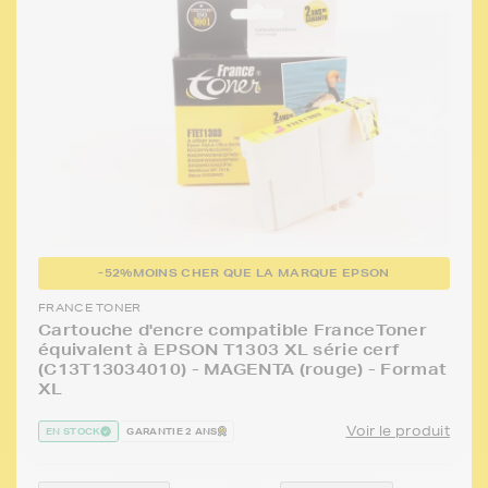
-52%
MOINS CHER QUE LA MARQUE EPSON
FRANCE TONER
Cartouche d'encre compatible FranceToner
équivalent à EPSON T1303 XL série cerf
(C13T13034010) - MAGENTA (rouge) - Format
XL
Voir le produit
EN STOCK
GARANTIE 2 ANS