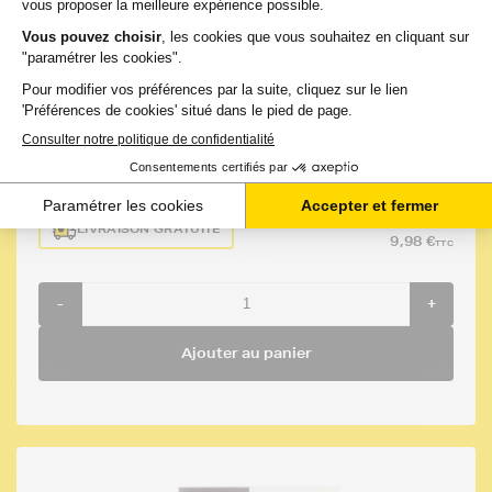
Voir le produit
EN STOCK
GARANTIE 2 ANS
Compatible
Option
Capacité
Référenc
:
:
:
:
EPSON WF
Cyan
765
FTET1302
3530 DTWF
(bleu)
pages
8,32 €
HT
LIVRAISON GRATUITE
9,98 €
TTC
-
+
Ajouter au panier