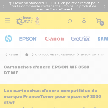
📦 Livraison standard O
FFERTE
en point de retrait pour
toute commande contenant au moins un produit de
marque FranceToner !
0
Retour
CARTOUCHE ENCRE EPSON
EPSON WF
EPS
Cartouches d'encre
EPSON WF 3530
DTWF
Les cartouches d'encre compatibles de
marque FranceToner pour epson wf 3530
dtwf