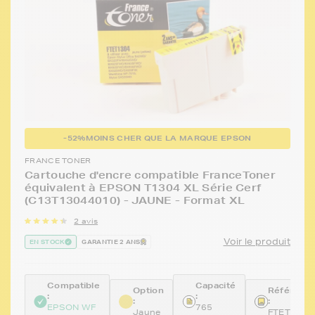
-52%
MOINS CHER QUE LA MARQUE EPSON
FRANCE TONER
Cartouche d'encre compatible FranceToner
équivalent à EPSON T1304 XL Série Cerf
(C13T13044010) - JAUNE - Format XL
2 avis
Voir le produit
EN STOCK
GARANTIE 2 ANS
Compatible
Capacité
Option
Référenc
:
:
:
:
EPSON WF
765
Jaune
FTET1304