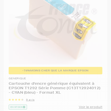
-74%
MOINS CHER QUE LA MARQUE EPSON
GENERIQUE
Cartouche d'encre générique équivalent à
EPSON T1292 Série Pomme (C13T12924012)
- CYAN (bleu) - Format XL
9 avis
Voir le produit
EN STOCK