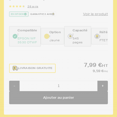
26 avis
Voir le produit
EN STOCK
GARANTIE 2 ANS
Compatible
Capacité
Option
Référenc
:
:
:
:
EPSON WF
545
Jaune
FTET1294
3530 DTWF
pages
7,99 €
HT
LIVRAISON GRATUITE
9,59 €
TTC
-
+
Ajouter au panier