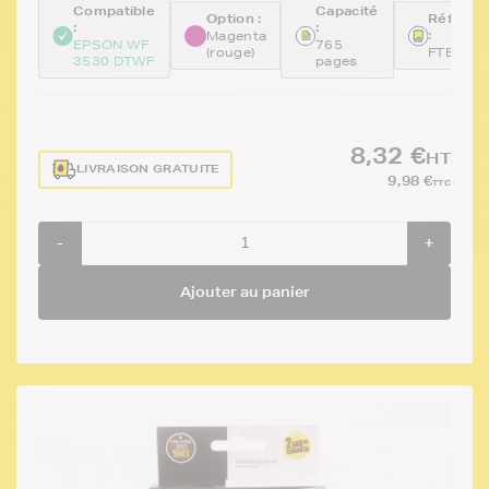
Compatible
Capacité
Option :
Référen
:
:
:
Magenta
EPSON WF
765
(rouge)
FTET13
3530 DTWF
pages
8,32 €
HT
LIVRAISON GRATUITE
9,98 €
TTC
-
+
Ajouter au panier