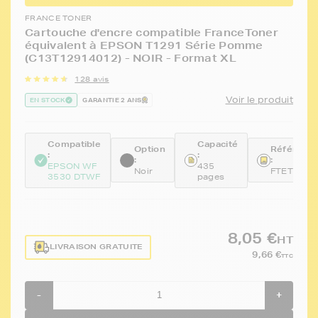
FRANCE TONER
Cartouche d'encre compatible FranceToner
équivalent à EPSON T1291 Série Pomme
(C13T12914012) - NOIR - Format XL
128 avis
Voir le produit
EN STOCK
GARANTIE 2 ANS
Compatible
Capacité
Option
Référenc
:
:
:
:
EPSON WF
435
Noir
FTET1291
3530 DTWF
pages
8,05 €
HT
LIVRAISON GRATUITE
9,66 €
TTC
-
+