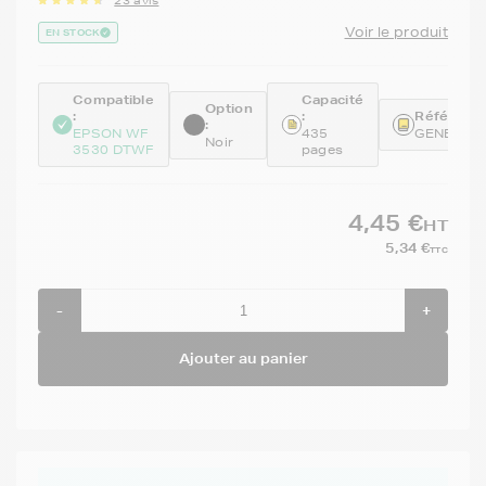
23 avis
Voir le produit
EN STOCK
Compatible
Capacité
Option
:
:
Référence
:
EPSON WF
435
GENET12
Noir
3530 DTWF
pages
4,45 €
HT
5,34 €
TTC
-
+
Ajouter au panier