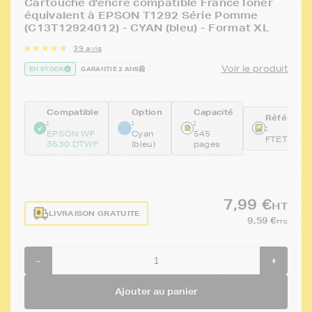
Cartouche d'encre compatible FranceToner
équivalent à EPSON T1292 Série Pomme
(C13T12924012) - CYAN (bleu) - Format XL
39 avis
Voir le produit
EN STOCK
GARANTIE 2 ANS
Compatible
Option
Capacité
Référenc
:
:
:
:
EPSON WF
Cyan
545
FTET1292
3530 DTWF
(bleu)
pages
7,99 €
HT
LIVRAISON GRATUITE
9,59 €
TTC
-
+
Ajouter au panier