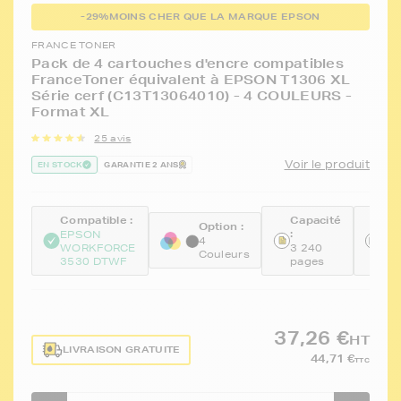
-29%
MOINS CHER QUE LA MARQUE EPSON
FRANCE TONER
Pack de 4 cartouches d'encre compatibles
FranceToner équivalent à EPSON T1306 XL
Série cerf (C13T13064010) - 4 COULEURS -
Format XL
25 avis
Voir le produit
EN STOCK
GARANTIE 2 ANS
Compatible :
Capacité
Ré
Option :
:
:
EPSON
4
WORKFORCE
3 240
FT
Couleurs
3530 DTWF
pages
BK
37,26 €
HT
LIVRAISON GRATUITE
44,71 €
TTC