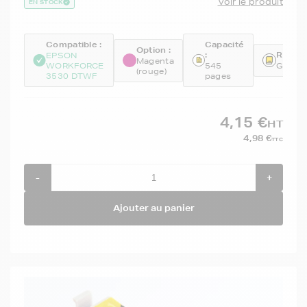
Voir le produit
EN STOCK
Compatible :
Capacité
Option :
:
Référe
EPSON
Magenta
WORKFORCE
545
GENET
(rouge)
3530 DTWF
pages
4,15 €
HT
4,98 €
TTC
-
+
Ajouter au panier