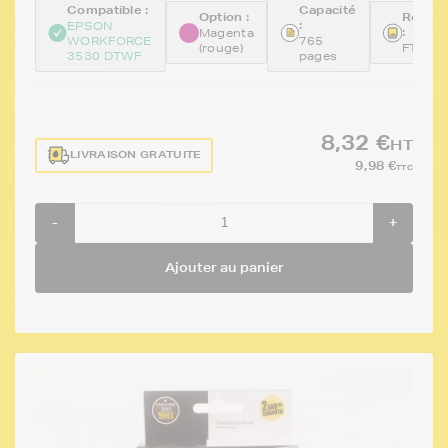
Compatible :
Capacité
Option :
Référe
:
EPSON
:
Magenta
WORKFORCE
765
(rouge)
FTET1
3530 DTWF
pages
8,32 €
HT
LIVRAISON GRATUITE
9,98 €
TTC
-
+
Ajouter au panier