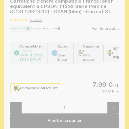
Cartouche d'encre compatible FranceToner
équivalent à EPSON T1292 Série Pomme
(C13T12924012) - CYAN (bleu) - Format XL
39 avis
Voir le produit
EN STOCK
GARANTIE 2 ANS
Compatible :
Option
Capacité
Référen
:
:
EPSON
:
WORKFORCE
Cyan
545
FTET129
3530 DTWF
(bleu)
pages
7,99 €
HT
LIVRAISON GRATUITE
9,59 €
TTC
-
+
Ajouter au panier