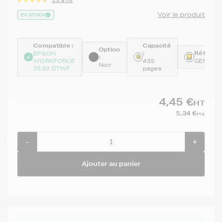
23 avis
Voir le produit
EN STOCK
Compatible :
Capacité
Option
:
Référenc
EPSON
:
WORKFORCE
435
GENET1
Noir
3530 DTWF
pages
4,45 €
HT
5,34 €
TTC
-
+
Ajouter au panier