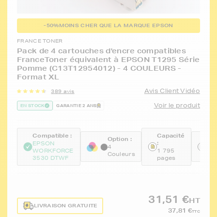
-50%
MOINS CHER QUE LA MARQUE EPSON
FRANCE TONER
Pack de 4 cartouches d'encre compatibles
FranceToner équivalent à EPSON T1295 Série
Pomme (C13T12954012) - 4 COULEURS -
Format XL
Avis Client Vidéo
389 avis
Voir le produit
EN STOCK
GARANTIE 2 ANS
Compatible :
Capacité
Option :
Ré
:
EPSON
:
4
WORKFORCE
1 795
Couleurs
FT
3530 DTWF
pages
31,51 €
HT
LIVRAISON GRATUITE
37,81 €
TTC