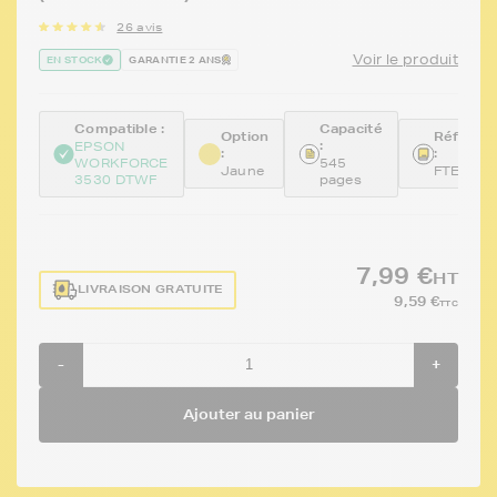
26 avis
Voir le produit
EN STOCK
GARANTIE 2 ANS
Compatible :
Capacité
Option
Référen
:
EPSON
:
:
WORKFORCE
545
Jaune
FTET129
3530 DTWF
pages
7,99 €
HT
LIVRAISON GRATUITE
9,59 €
TTC
-
+
Ajouter au panier