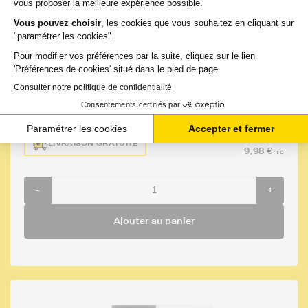
Voir le produit
EN STOCK
GARANTIE 2 ANS
Compatible :
Option
Capacité
Référen
:
:
EPSON
:
WORKFORCE
Cyan
765
FTET130
3530 DTWF
(bleu)
pages
8,32 €
HT
LIVRAISON GRATUITE
9,98 €
TTC
-
+
Ajouter au panier