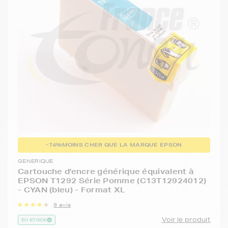
-74%
MOINS CHER QUE LA MARQUE EPSON
GENERIQUE
Cartouche d'encre générique équivalent à
EPSON T1292 Série Pomme (C13T12924012)
- CYAN (bleu) - Format XL
9 avis
Voir le produit
EN STOCK