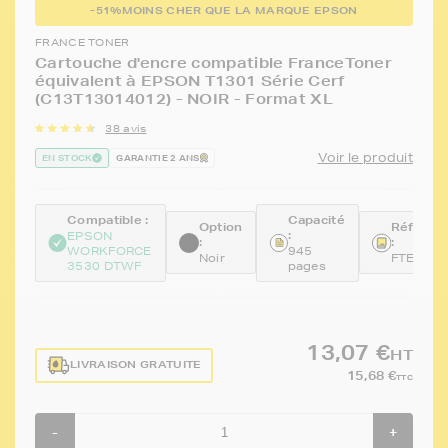
-51%
MOINS CHER QUE LA MARQUE EPSON
FRANCE TONER
Cartouche d'encre compatible FranceToner
équivalent à EPSON T1301 Série Cerf
(C13T13014012) - NOIR - Format XL
38 avis
Voir le produit
EN STOCK
GARANTIE 2 ANS
Compatible :
Capacité
Option
Référen
:
EPSON
:
:
WORKFORCE
945
Noir
FTET130
3530 DTWF
pages
13,07 €
HT
LIVRAISON GRATUITE
15,68 €
TTC
-
+