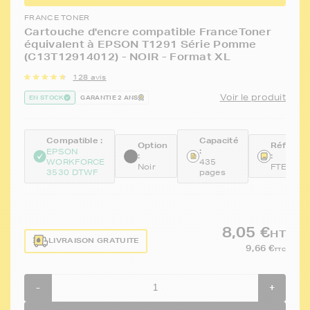
FRANCE TONER
Cartouche d'encre compatible FranceToner
équivalent à EPSON T1291 Série Pomme
(C13T12914012) - NOIR - Format XL
128 avis
Voir le produit
EN STOCK
GARANTIE 2 ANS
Compatible :
Capacité
Option
Référen
:
EPSON
:
:
WORKFORCE
435
Noir
FTET129
3530 DTWF
pages
8,05 €
HT
LIVRAISON GRATUITE
9,66 €
TTC
-
+