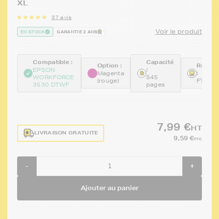
XL
37 avis
Voir le produit
EN STOCK
GARANTIE 2 ANS
Compatible :
Capacité
Option :
Référe
:
EPSON
:
Magenta
WORKFORCE
545
(rouge)
FTET1
3530 DTWF
pages
7,99 €
HT
LIVRAISON GRATUITE
9,59 €
TTC
-
+
Ajouter au panier