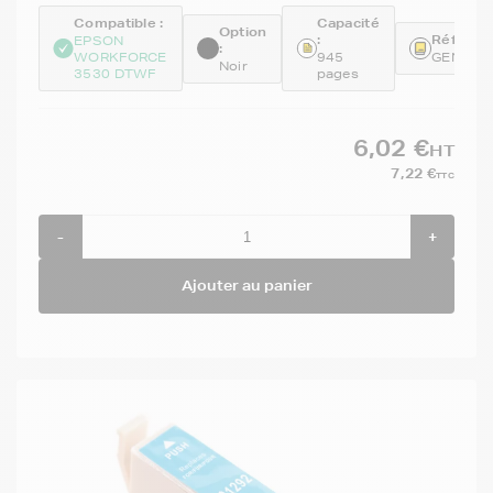
Compatible :
Capacité
Option
:
Référenc
EPSON
:
WORKFORCE
945
GENET1
Noir
3530 DTWF
pages
6,02 €
HT
7,22 €
TTC
-
+
Ajouter au panier