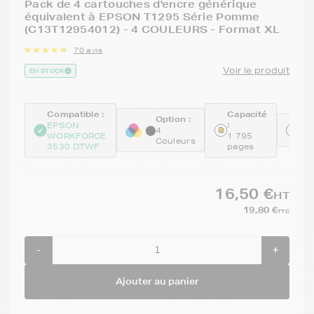
Pack de 4 cartouches d'encre générique
équivalent à EPSON T1295 Série Pomme
(C13T12954012) - 4 COULEURS - Format XL
70 avis
Voir le produit
EN STOCK
Compatible :
Capacité
Option :
:
Ré
EPSON
4
WORKFORCE
1 795
GE
Couleurs
3530 DTWF
pages
16,50 €
HT
19,80 €
TTC
-
+
Ajouter au panier