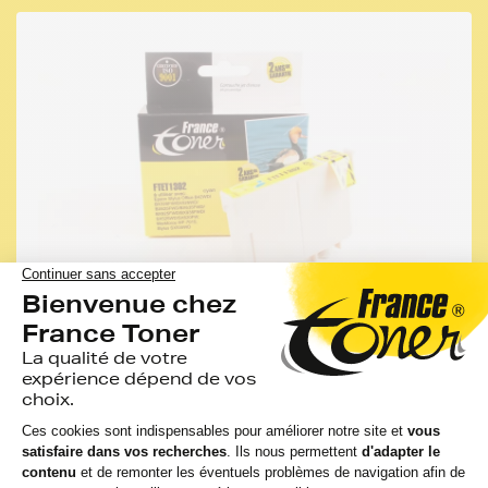
-52%
MOINS CHER QUE LA MARQUE EPSON
FRANCE TONER
Cartouche d'encre compatible FranceToner
équivalent à EPSON T1302 XL série cerf
(C13T13024010) - CYAN (bleu) - Format XL
4 avis