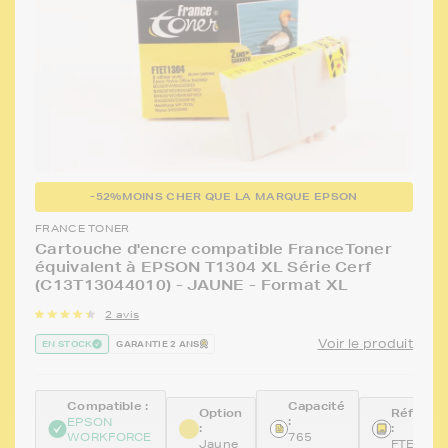
-52%
MOINS CHER QUE LA MARQUE EPSON
FRANCE TONER
Cartouche d'encre compatible FranceToner
équivalent à EPSON T1304 XL Série Cerf
(C13T13044010) - JAUNE - Format XL
2 avis
Voir le produit
EN STOCK
GARANTIE 2 ANS
Compatible :
Capacité
Option
Référen
:
EPSON
:
:
WORKFORCE
765
Jaune
FTET130