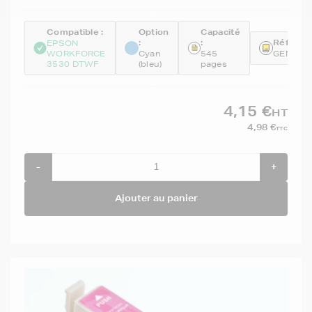
Compatible :
Option
Capacité
:
:
Référenc
EPSON
WORKFORCE
Cyan
545
GENET1
3530 DTWF
(bleu)
pages
4,15 €
HT
4,98 €
TTC
-
+
Ajouter au panier