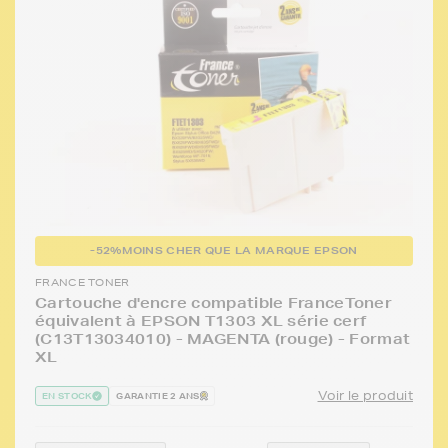
-52%
MOINS CHER QUE LA MARQUE EPSON
FRANCE TONER
Cartouche d'encre compatible FranceToner
équivalent à EPSON T1303 XL série cerf
(C13T13034010) - MAGENTA (rouge) - Format
XL
Voir le produit
EN STOCK
GARANTIE 2 ANS