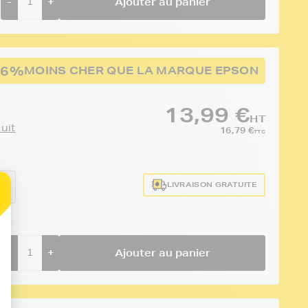
-
+
Ajouter au panier
46%
MOINS CHER QUE LA MARQUE EPSON
13,99 €
HT
duit
16,79 €
TTC
:
LIVRAISON GRATUITE
40
-
+
Ajouter au panier