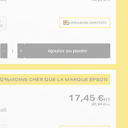
TTC
:
LIVRAISON GRATUITE
40
-
+
Ajouter au panier
60%
MOINS CHER QUE LA MARQUE EPSON
17,45 €
HT
20,94 €
TTC
duit