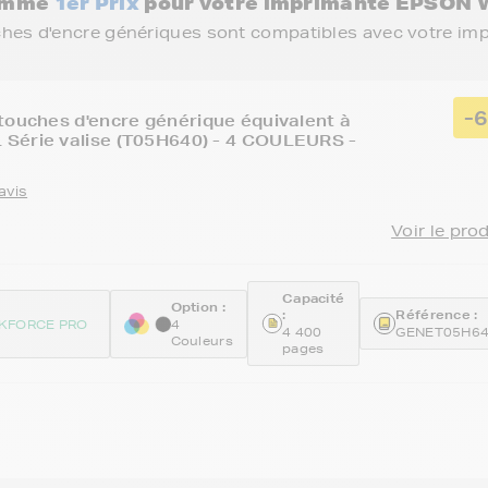
gamme
1er Prix
pour votre imprimante EPSON
ches d'encre génériques sont compatibles avec votre im
-
touches d'encre générique équivalent à
Série valise (T05H640) - 4 COULEURS -
avis
Voir le pro
Capacité
Option :
:
Référence :
KFORCE PRO
4
4 400
GENET05H6
Couleurs
pages