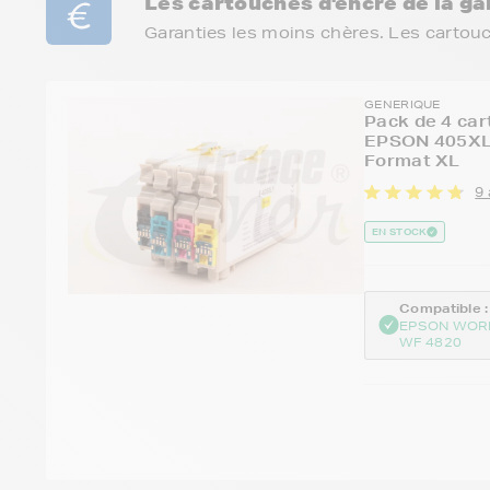
Les cartouches d'encre de la 
Garanties les moins chères. Les cartou
GENERIQUE
Pack de 4 car
EPSON 405XL 
Format XL
9 
EN STOCK
Compatible :
EPSON WOR
WF 4820