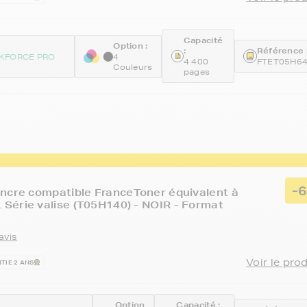
Capacité
Option :
:
Référence 
KFORCE PRO
4
4 400
FTET05H6
Couleurs
pages
-
ncre compatible FranceToner équivalent à
érie valise (T05H140) - NOIR - Format
avis
Voir le pro
TIE 2 ANS
Option
Capacité :