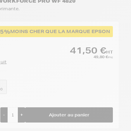
 WORKFORCE PRO WF 4820
primante.
65%
MOINS CHER QUE LA MARQUE EPSON
41,50 €
HT
49,80 €
TTC
duit
40
-
+
Ajouter au panier