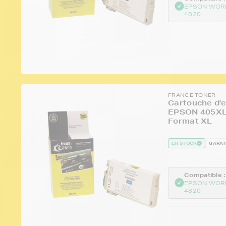
EPSON WOR
4820
FRANCE TONER
Cartouche d'e
EPSON 405XL S
Format XL
EN STOCK
GARAN
Compatible :
EPSON WOR
4820