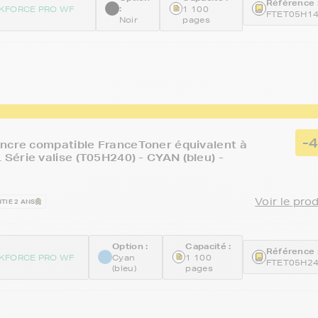
Référence 
:
KFORCE PRO WF
1 100
FTET05H1
Noir
pages
-
ncre compatible FranceToner équivalent à
érie valise (T05H240) - CYAN (bleu) -
Voir le pro
TIE 2 ANS
Option :
Capacité :
Référence 
KFORCE PRO WF
Cyan
1 100
FTET05H2
(bleu)
pages