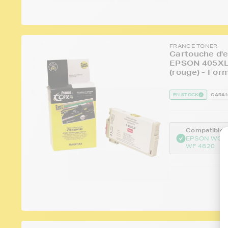
FRANCE TONER
Cartouche d'e
EPSON 405XL 
(rouge) - For
EN STOCK
GARAN
Compatible :
EPSON WOR
WF 4820