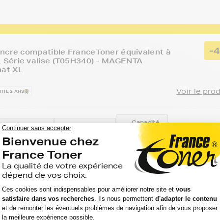
-
ncre compatible FranceToner équivalent à
Série valise (T05H340) - MAGENTA
mat XL
Voir le pro
TIE 2 ANS
Capacité
Option :
:
Référence 
KFORCE PRO
Magenta
1 100
FTET05H3
(rouge)
pages