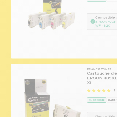
Compatible :
EPSON WOR
WF 4820
FRANCE TONER
Cartouche d'e
EPSON 405XL S
XL
1 
EN STOCK
GARAN
Compatible :