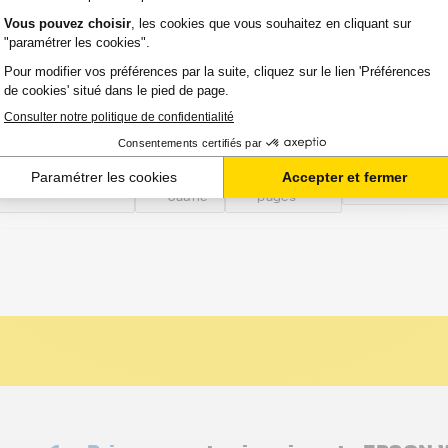
-
ncre compatible FranceToner équivalent à
Série valise (T05H440) - JAUNE - Format
Voir le pro
TIE 2 ANS
Option
Capacité :
Référence 
:
KFORCE PRO WF
1 100
FTET05H4
Jaune
pages