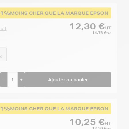
71%
MOINS CHER QUE LA MARQUE EPSON
12,30 €
HT
duit
14,76 €
TTC
40
-
+
Ajouter au panier
61%
MOINS CHER QUE LA MARQUE EPSON
10,25 €
HT
12,30 €
TTC