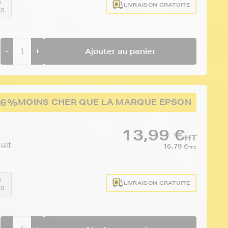
:
LIVRAISON GRATUITE
40
-
+
Ajouter au panier
46%
MOINS CHER QUE LA MARQUE EPSON
13,99 €
HT
duit
16,79 €
TTC
:
LIVRAISON GRATUITE
40