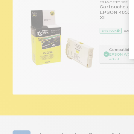
FRANCE TONER
Cartouche d'e
EPSON 405XL 
XL
EN STOCK
GARAN
Compatible :
EPSON WOR
4820