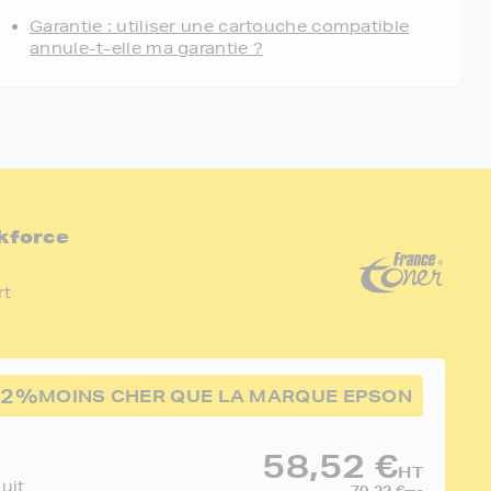
Garantie : utiliser une cartouche compatible
annule-t-elle ma garantie ?
kforce
rt
52%
MOINS CHER QUE LA MARQUE EPSON
58,52 €
HT
duit
70,22 €