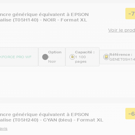
-
encre générique équivalent à EPSON
alise (T05H140) - NOIR - Format XL
Voir le pro
Option
Capacité :
Référence :
:
KFORCE PRO WF
1 100
GENET05H1
Noir
pages
-
encre générique équivalent à EPSON
alise (T05H240) - CYAN (bleu) - Format XL
avis