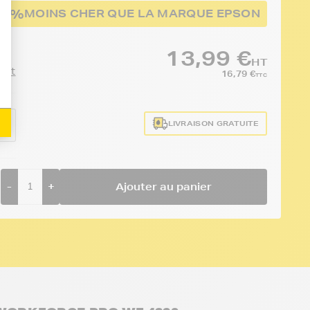
46%
MOINS CHER QUE LA MARQUE EPSON
13,99 €
HT
duit
16,79 €
TTC
:
LIVRAISON GRATUITE
40
-
+
Ajouter au panier