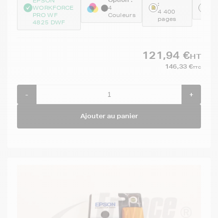
Option :
EPSON
:
Ré
WORKFORCE
4
4 400
C1
PRO WF
Couleurs
pages
4825 DWF
121,94 €
HT
146,33 €
TTC
-
+
Ajouter au panier