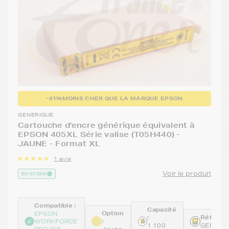
-61%
MOINS CHER QUE LA MARQUE EPSON
GENERIQUE
Cartouche d'encre générique équivalent à
EPSON 405XL Série valise (T05H440) -
JAUNE - Format XL
1 avis
Voir le produit
EN STOCK
Compatible :
Capacité
Option
EPSON
:
Référenc
:
WORKFORCE
1 100
GENET0
PRO WF
Jaune