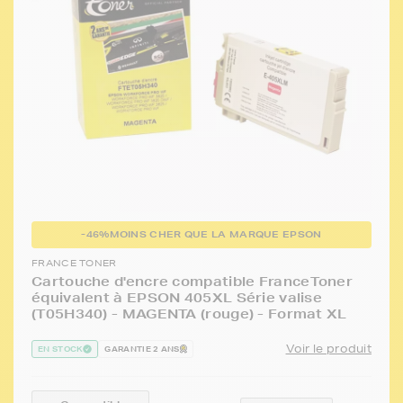
-46%
MOINS CHER QUE LA MARQUE EPSON
FRANCE TONER
Cartouche d'encre compatible FranceToner
équivalent à EPSON 405XL Série valise
(T05H340) - MAGENTA (rouge) - Format XL
Voir le produit
EN STOCK
GARANTIE 2 ANS