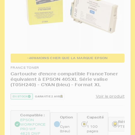
-46%
MOINS CHER QUE LA MARQUE EPSON
FRANCE TONER
Cartouche d'encre compatible FranceToner
équivalent à EPSON 405XL Série valise
(T05H240) - CYAN (bleu) - Format XL
Voir le produit
EN STOCK
GARANTIE 2 ANS
Compatible :
Option
Capacité
EPSON
:
:
Référenc
WORKFORCE
Cyan
1 100
FTET05
PRO WF
(bleu)
pages
4825 DWF