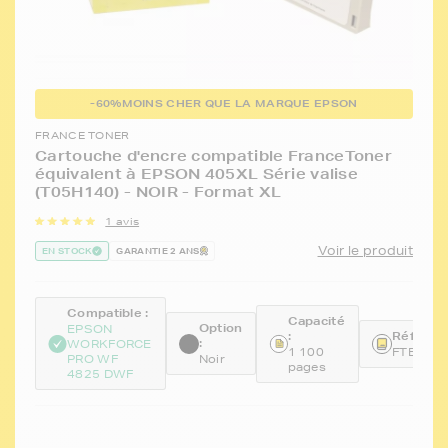
-60%
MOINS CHER QUE LA MARQUE EPSON
FRANCE TONER
Cartouche d'encre compatible FranceToner
équivalent à EPSON 405XL Série valise
(T05H140) - NOIR - Format XL
1 avis
Voir le produit
EN STOCK
GARANTIE 2 ANS
Compatible :
Capacité
Option
EPSON
:
Référenc
:
WORKFORCE
1 100
FTET05
PRO WF
Noir
pages
4825 DWF