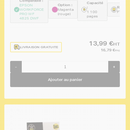
Compatible :
Capacité
Option :
EPSON
:
Référe
WORKFORCE
Magenta
1 100
FTET0
PRO WF
(rouge)
pages
4825 DWF
13,99 €
HT
LIVRAISON GRATUITE
16,79 €
TTC
-
+
Ajouter au panier