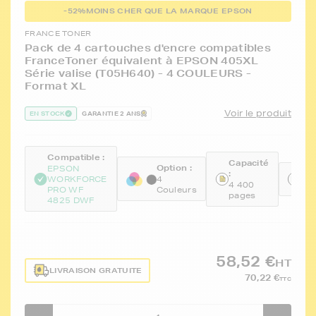
-52%
MOINS CHER QUE LA MARQUE EPSON
FRANCE TONER
Pack de 4 cartouches d'encre compatibles
FranceToner équivalent à EPSON 405XL
Série valise (T05H640) - 4 COULEURS -
Format XL
Voir le produit
EN STOCK
GARANTIE 2 ANS
Compatible :
Capacité
Option :
EPSON
:
Ré
WORKFORCE
4
4 400
FT
PRO WF
Couleurs
pages
4825 DWF
58,52 €
HT
LIVRAISON GRATUITE
70,22 €
TTC