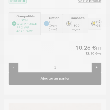
Voir le produit
EN STOCK
Compatible :
Option
Capacité
EPSON
:
:
Référenc
WORKFORCE
Cyan
1 100
GENET0
PRO WF
(bleu)
pages
4825 DWF
10,25 €
HT
12,30 €
TTC
-
+
Ajouter au panier