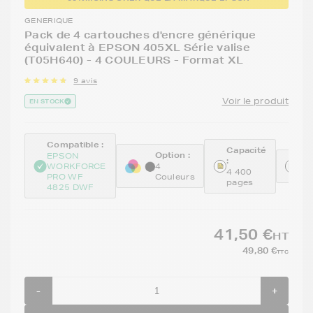
GENERIQUE
Pack de 4 cartouches d'encre générique
équivalent à EPSON 405XL Série valise
(T05H640) - 4 COULEURS - Format XL
9 avis
Voir le produit
EN STOCK
Compatible :
Capacité
Option :
EPSON
:
Ré
WORKFORCE
4
4 400
GE
PRO WF
Couleurs
pages
4825 DWF
41,50 €
HT
49,80 €
TTC
-
+