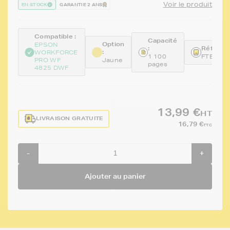
Voir le produit
EN STOCK
GARANTIE 2 ANS
Compatible :
Capacité
Option
EPSON
:
Référenc
:
WORKFORCE
1 100
FTET05
PRO WF
Jaune
pages
4825 DWF
13,99 €
HT
LIVRAISON GRATUITE
16,79 €
TTC
-
+
Ajouter au panier