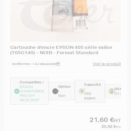
Cartouche d'encre EPSON 405 série valise
(T05G140) - NOIR - Format Standard
Voir le produit
EXPÉDITION : 1 À 3 SEMAINES
Compatible :
Capacité
Option
EPSON
:
Référenc
:
WORKFORCE
350
C13T05
PRO WF
Noir
pages
4825 DWF
21,60 €
HT
25,92 €
TTC