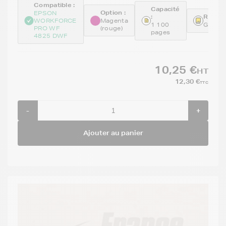
Compatible :
Capacité
Option :
EPSON
:
Référe
WORKFORCE
Magenta
1 100
GENET
PRO WF
(rouge)
pages
4825 DWF
10,25 €
HT
12,30 €
TTC
-
+
Ajouter au panier