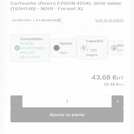
Cartouche d'encre EPSON 405XL série valise
(T05H140) - NOIR - Format XL
Voir le produit
EXPÉDITION : 1 À 3 SEMAINES
Compatible :
Capacité
Option
EPSON
:
Référenc
:
WORKFORCE
1 100
C13T05
PRO WF
Noir
pages
4825 DWF
43,68 €
HT
52,42 €
TTC
-
+
Ajouter au panier