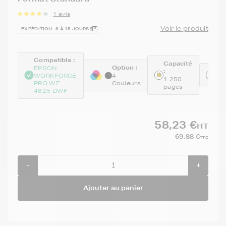
1 avis
Voir le produit
EXPÉDITION : 6 À 15 JOURS
Compatible :
Capacité
Option :
EPSON
:
Ré
WORKFORCE
4
1 250
C1
PRO WF
Couleurs
pages
4825 DWF
58,23 €
HT
69,88 €
TTC
-
+
Ajouter au panier