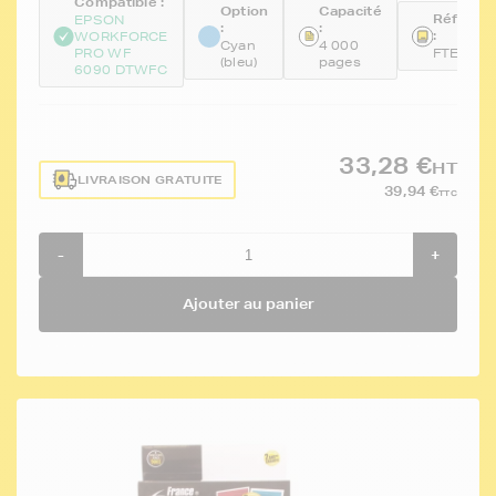
Compatible :
Option
Capacité
Référen
EPSON
:
:
:
WORKFORCE
Cyan
4 000
PRO WF
FTET908
(bleu)
pages
6090 DTWFC
33,28 €
HT
LIVRAISON GRATUITE
39,94 €
TTC
-
+
Ajouter au panier