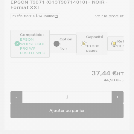
EPSON T9071 (C13T90714010) - NOIR -
Format XXL
Voir le produit
EXPÉDITION : 6 À 14 JOURS
Compatible :
Capacité
Option
EPSON
:
Référenc
:
WORKFORCE
10 000
GENET9
PRO WF
Noir
pages
6090 DTWFC
37,44 €
HT
44,93 €
TTC
-
+
Ajouter au panier