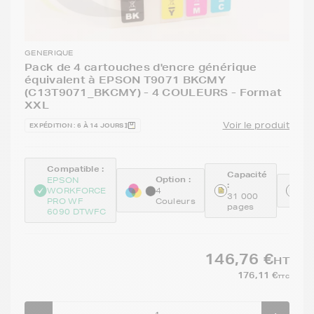
GENERIQUE
Pack de 4 cartouches d'encre générique
équivalent à EPSON T9071 BKCMY
(C13T9071_BKCMY) - 4 COULEURS - Format
XXL
Voir le produit
EXPÉDITION : 6 À 14 JOURS
Compatible :
Capacité
Option :
EPSON
:
Ré
WORKFORCE
4
31 000
GE
PRO WF
Couleurs
pages
6090 DTWFC
146,76 €
HT
176,11 €
TTC