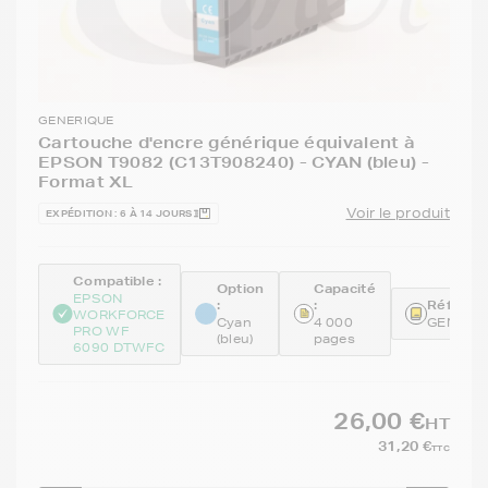
GENERIQUE
Cartouche d'encre générique équivalent à
EPSON T9082 (C13T908240) - CYAN (bleu) -
Format XL
Voir le produit
EXPÉDITION : 6 À 14 JOURS
Compatible :
Option
Capacité
EPSON
:
:
Référenc
WORKFORCE
Cyan
4 000
GENET9
PRO WF
(bleu)
pages
6090 DTWFC
26,00 €
HT
31,20 €
TTC