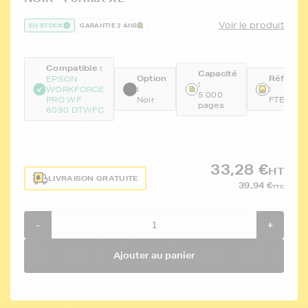
Voir le produit
EN STOCK
GARANTIE 2 ANS
Compatible :
Capacité
Option
Référen
EPSON
:
:
:
WORKFORCE
5 000
PRO WF
Noir
FTET908
pages
6090 DTWFC
33,28 €
HT
LIVRAISON GRATUITE
39,94 €
TTC
-
+
Ajouter au panier