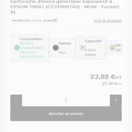
Cartouche d'encre générique équivalent à
EPSON T9081 (C13T908140) - NOIR - Format
XL
Voir le produit
EXPÉDITION : 6 À 14 JOURS
Compatible :
Capacité
Option
EPSON
:
Référenc
:
WORKFORCE
5 000
GENET9
PRO WF
Noir
pages
6090 DTWFC
22,88 €
HT
27,46 €
TTC
-
+
Ajouter au panier