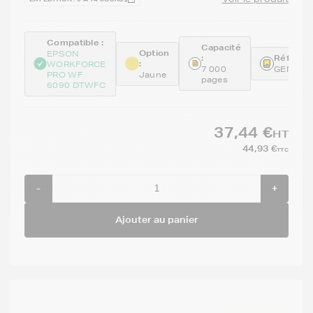
Compatible :
Capacité
Option
EPSON
:
Référenc
:
WORKFORCE
7 000
GENET9
PRO WF
Jaune
pages
6090 DTWFC
37,44 €
HT
44,93 €
TTC
-
+
Ajouter au panier