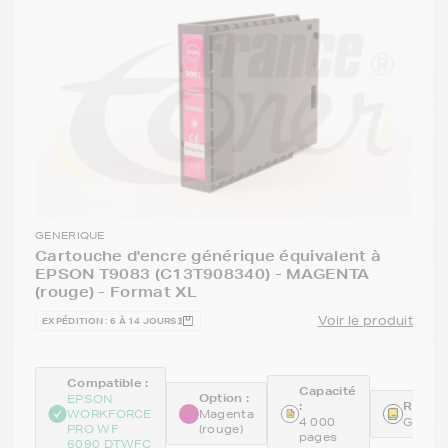
GENERIQUE
Cartouche d'encre générique équivalent à
EPSON T9083 (C13T908340) - MAGENTA
(rouge) - Format XL
Voir le produit
EXPÉDITION : 6 À 14 JOURS
Compatible :
Capacité
Option :
EPSON
:
Référe
WORKFORCE
Magenta
4 000
GENET
PRO WF
(rouge)
pages
6090 DTWFC