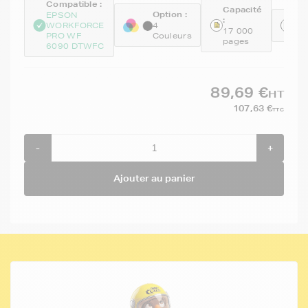
Compatible :
Capacité
Option :
EPSON
:
Ré
WORKFORCE
4
17 000
GE
PRO WF
Couleurs
pages
6090 DTWFC
89,69 €
HT
107,63 €
TTC
-
+
Ajouter au panier