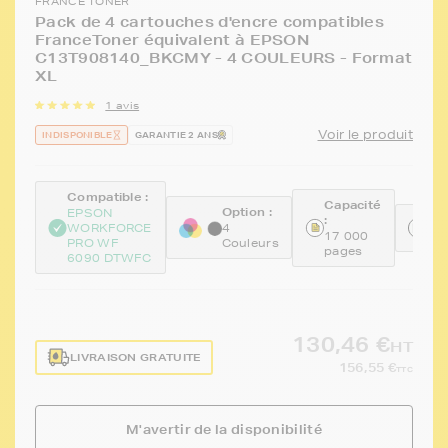
FRANCE TONER
Pack de 4 cartouches d'encre compatibles
FranceToner équivalent à EPSON
C13T908140_BKCMY - 4 COULEURS - Format
XL
1 avis
Voir le produit
INDISPONIBLE
GARANTIE 2 ANS
Compatible :
Capacité
Option :
EPSON
:
Ré
WORKFORCE
4
17 000
FT
PRO WF
Couleurs
pages
6090 DTWFC
130,46 €
HT
LIVRAISON GRATUITE
156,55 €
TTC
M'avertir de la disponibilité