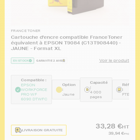
FRANCE TONER
Cartouche d'encre compatible FranceToner
équivalent à EPSON T9084 (C13T908440) -
JAUNE - Format XL
Voir le produit
EN STOCK
GARANTIE 2 ANS
Compatible :
Capacité
Option
Référen
EPSON
:
:
:
WORKFORCE
4 000
PRO WF
Jaune
FTET908
pages
6090 DTWFC
33,28 €
HT
LIVRAISON GRATUITE
39,94 €
TTC