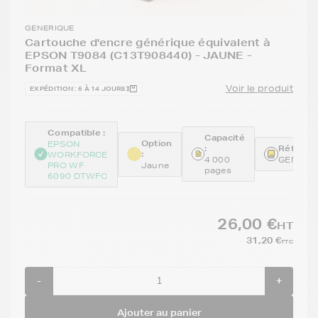
GENERIQUE
Cartouche d'encre générique équivalent à
EPSON T9084 (C13T908440) - JAUNE -
Format XL
Voir le produit
EXPÉDITION : 6 À 14 JOURS
Compatible :
Capacité
Option
EPSON
:
Référenc
:
WORKFORCE
4 000
GENET9
PRO WF
Jaune
pages
6090 DTWFC
26,00 €
HT
31,20 €
TTC
-
+
Ajouter au panier