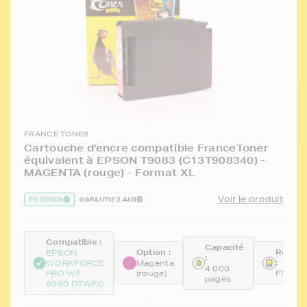
FRANCE TONER
Cartouche d'encre compatible FranceToner
équivalent à EPSON T9083 (C13T908340) -
MAGENTA (rouge) - Format XL
Voir le produit
EN STOCK
GARANTIE 2 ANS
Compatible :
Capacité
Option :
Référe
EPSON
:
:
WORKFORCE
Magenta
4 000
PRO WF
(rouge)
FTET9
pages
6090 DTWFC