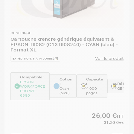
GENERIQUE
Cartouche d'encre générique équivalent à
EPSON T9082 (C13T908240) - CYAN (bleu) -
Format XL
Voir le produit
EXPÉDITION : 6 À 14 JOURS
Compatible :
Option
Capacité
EPSON
:
:
Référenc
WORKFORCE
Cyan
4 000
GENET9
PRO WF
(bleu)
pages
6590
26,00 €
HT
31,20 €
TTC