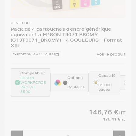
GENERIQUE
Pack de 4 cartouches d'encre générique
équivalent à EPSON T9071 BKCMY
(C13T9071_BKCMY) - 4 COULEURS - Format
XXL
Voir le produit
EXPÉDITION : 6 À 14 JOURS
Compatible :
Capacité
Option :
EPSON
:
Ré
WORKFORCE
4
31 000
GE
PRO WF
Couleurs
pages
6590
146,76 €
HT
176,11 €
TTC