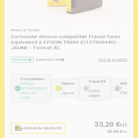
FRANCE TONER
Cartouche d'encre compatible FranceToner
équivalent à EPSON T9084 (C13T908440) -
JAUNE - Format XL
Voir le produit
EN STOCK
GARANTIE 2 ANS
Compatible :
Capacité
Option
Référen
EPSON
:
:
:
WORKFORCE
4 000
PRO WF
Jaune
FTET908
pages
6590
33,28 €
HT
LIVRAISON GRATUITE
39,94 €
TTC