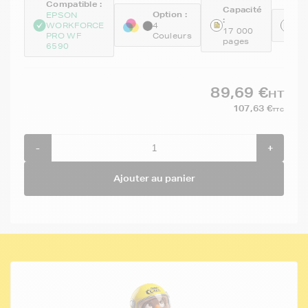
Compatible :
Capacité
Option :
EPSON
:
Ré
WORKFORCE
4
17 000
GE
PRO WF
Couleurs
pages
6590
89,69 €
HT
107,63 €
TTC
-
+
Ajouter au panier