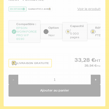
Voir le produit
EN STOCK
GARANTIE 2 ANS
Compatible :
Capacité
Option
Référen
EPSON
:
:
:
WORKFORCE
5 000
PRO WF
Noir
FTET908
pages
6590
33,28 €
HT
LIVRAISON GRATUITE
39,94 €
TTC
-
+
Ajouter au panier