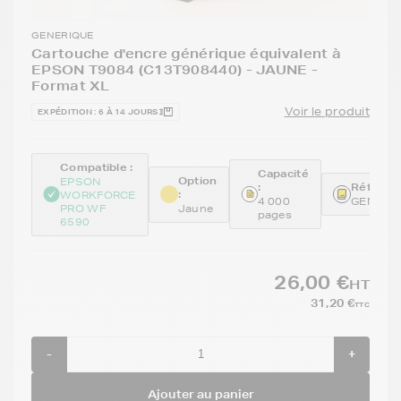
GENERIQUE
Cartouche d'encre générique équivalent à
EPSON T9084 (C13T908440) - JAUNE -
Format XL
Voir le produit
EXPÉDITION : 6 À 14 JOURS
Compatible :
Capacité
Option
EPSON
:
Référenc
:
WORKFORCE
4 000
GENET9
PRO WF
Jaune
pages
6590
26,00 €
HT
31,20 €
TTC
-
+
Ajouter au panier