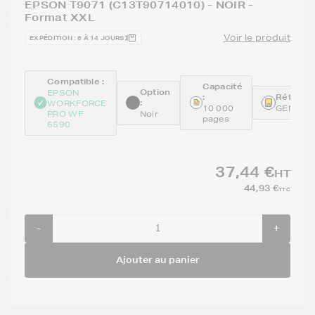
EPSON T9071 (C13T90714010) - NOIR -
Format XXL
Voir le produit
EXPÉDITION : 6 À 14 JOURS
Compatible :
Capacité
Option
EPSON
:
Référenc
:
WORKFORCE
10 000
GENET9
PRO WF
Noir
pages
6590
37,44 €
HT
44,93 €
TTC
-
+
Ajouter au panier