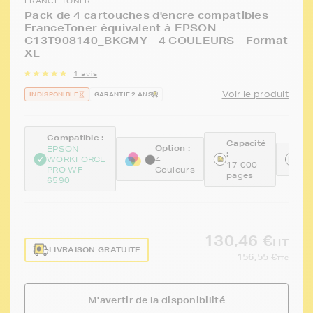
FRANCE TONER
Pack de 4 cartouches d'encre compatibles
FranceToner équivalent à EPSON
C13T908140_BKCMY - 4 COULEURS - Format
XL
1 avis
Voir le produit
INDISPONIBLE
GARANTIE 2 ANS
Compatible :
Capacité
Option :
EPSON
:
Ré
WORKFORCE
4
17 000
FT
PRO WF
Couleurs
pages
6590
130,46 €
HT
LIVRAISON GRATUITE
156,55 €
TTC
M'avertir de la disponibilité