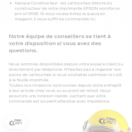
Marque Constructeur : les cartouches d'encre du
constructeur de votre imprimante EPSON workforce
pro wf 6590. Si vous voulez évitez la queue en
magasin, il vous suffit de commander ici.
Notre équipe de conseillers se tient à
votre disposition si vous avez des
questions.
Nous sommes disponibles depuis votre espace client ou
directement par téléphone. N'hésitez pas à regarder nos
packs de cartouches si vous souhaitez optimiser le coût
à la feuille imprimée.
Toutes nos livraisons sont suivies depuis notre entrepôt
5€ offerts sur votre 1ère
à leur arrivée chez vous ou au point de retrait. Nous
commande !
assurons une livraison rapide, sachant que votre
commande est souvent attendue avec impatience.
5
€
Inscrivez-vous à notre newsletter, suivez notre actualité et
bénéficiez immédiatement
d’une remise de 5€
sur votre 1ère
commande * !