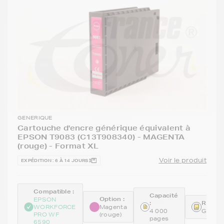
GENERIQUE
Cartouche d'encre générique équivalent à
EPSON T9083 (C13T908340) - MAGENTA
(rouge) - Format XL
Voir le produit
EXPÉDITION : 6 À 14 JOURS
Compatible :
Capacité
Option :
EPSON
:
Référe
WORKFORCE
Magenta
4 000
GENET
PRO WF
(rouge)
pages
6590