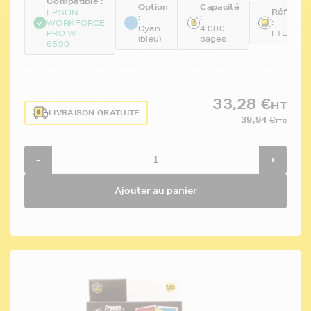
Compatible :
Option
Capacité
Référen
EPSON
:
:
:
WORKFORCE
Cyan
4 000
PRO WF
FTET908
(bleu)
pages
6590
33,28 €
HT
LIVRAISON GRATUITE
39,94 €
TTC
-
+
Ajouter au panier