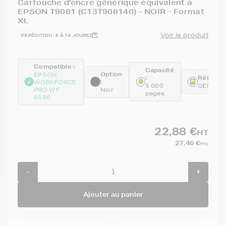
Cartouche d'encre générique équivalent à
EPSON T9081 (C13T908140) - NOIR - Format
XL
Voir le produit
EXPÉDITION : 6 À 14 JOURS
Compatible :
Capacité
Option
EPSON
:
Référenc
:
WORKFORCE
5 000
GENET9
PRO WF
Noir
pages
6590
22,88 €
HT
27,46 €
TTC
-
+
Ajouter au panier