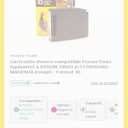
FRANCE TONER
Cartouche d'encre compatible FranceToner
équivalent à EPSON T9083 (C13T908340) -
MAGENTA (rouge) - Format XL
Voir le produit
EN STOCK
GARANTIE 2 ANS
Compatible :
Capacité
Option :
Référe
EPSON
:
:
WORKFORCE
Magenta
4 000
PRO WF
(rouge)
FTET9
pages
6590