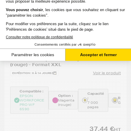
GENERIQUE
Cartouche d'encre générique équivalent à
EPSON T9073 (C13T907340) - MAGENTA
(rouge) - Format XXL
Voir le produit
EXPÉDITION : 6 À 14 JOURS
Compatible :
Capacité
Option :
EPSON
:
Référe
WORKFORCE
Magenta
7 000
GENET
PRO WF
(rouge)
pages
6590
37,44 €
HT