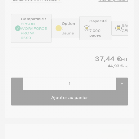
Compatible :
Capacité
Option
EPSON
:
Référenc
:
WORKFORCE
7 000
GENET9
PRO WF
Jaune
pages
6590
37,44 €
HT
44,93 €
TTC
-
+
Ajouter au panier