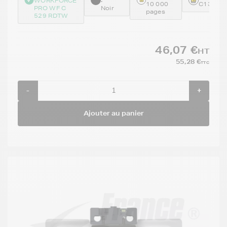
WORKFORCE
10 000
C13T01
PRO WF C
Noir
pages
529 RDTW
46,07 €
HT
55,28 €
TTC
-
+
Ajouter au panier