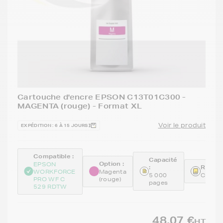
Cartouche d'encre EPSON C13T01C300 -
MAGENTA (rouge) - Format XL
Voir le produit
EXPÉDITION : 6 À 15 JOURS
Compatible :
Capacité
Option :
EPSON
:
Référe
WORKFORCE
Magenta
5 000
C13T0
PRO WF C
(rouge)
pages
529 RDTW
48,07 €
HT