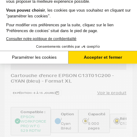
Cartouche d'encre EPSON C13T01C200 -
CYAN (bleu) - Format XL
Voir le produit
EXPÉDITION : 6 À 15 JOURS
Compatible :
Option
Capacité
EPSON
:
:
Référenc
WORKFORCE
Cyan
5 000
C13T01
PRO WF C
(bleu)
pages
529 RDTW