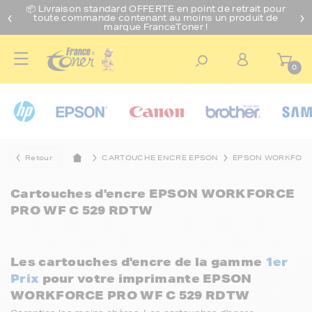
📦 Livraison standard O
FFERTE
en point de retrait pour
toute commande contenant au moins un produit de
marque FranceToner !
0
Retour
CARTOUCHE ENCRE EPSON
EPSON WORKFOR
Cartouches d'encre
EPSON WORKFORCE
PRO WF C 529 RDTW
Les cartouches d'encre de la gamme
1er
Prix
pour votre imprimante EPSON
WORKFORCE PRO WF C 529 RDTW