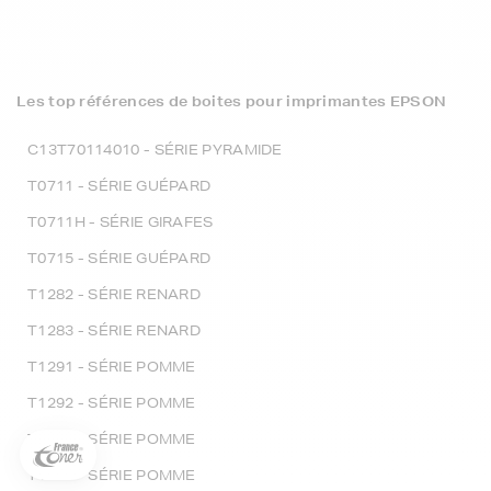
Les top références de boites pour imprimantes EPSON
C13T70114010 - SÉRIE PYRAMIDE
T0711 - SÉRIE GUÉPARD
T0711H - SÉRIE GIRAFES
T0715 - SÉRIE GUÉPARD
T1282 - SÉRIE RENARD
5€ offerts sur votre 1ère
T1283 - SÉRIE RENARD
commande !
T1291 - SÉRIE POMME
5
€
T1292 - SÉRIE POMME
Inscrivez-vous à notre newsletter, suivez notre actualité et
bénéficiez immédiatement
d’une remise de 5€
sur votre 1ère
T1293 - SÉRIE POMME
commande * !
T1294 - SÉRIE POMME