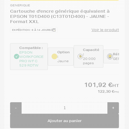
GENERIQUE
Cartouche d'encre générique équivalent à
EPSON T01D400 (C13T01D400) - JAUNE -
Format XXL
Voir le produit
EXPÉDITION : 6 À 14 JOURS
Compatible :
Capacité
Option
EPSON
:
Référenc
:
WORKFORCE
20 000
GENET0
PRO WF C
Jaune
pages
529 RDTW
101,92 €
HT
122,30 €
TTC
-
+
Ajouter au panier