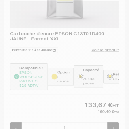
Cartouche d'encre EPSON C13T01D400 -
JAUNE - Format XXL
Voir le produit
EXPÉDITION : 6 À 15 JOURS
Compatible :
Capacité
Option
EPSON
:
Référenc
:
WORKFORCE
20 000
C13T01
PRO WF C
Jaune
pages
529 RDTW
133,67 €
HT
160,40 €
TTC
-
+