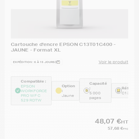
Cartouche d'encre EPSON C13T01C400 -
JAUNE - Format XL
Voir le produit
EXPÉDITION : 6 À 15 JOURS
Compatible :
Capacité
Option
EPSON
:
Référenc
:
WORKFORCE
5 000
C13T01
PRO WF C
Jaune
pages
529 RDTW
48,07 €
HT
57,68 €
TTC