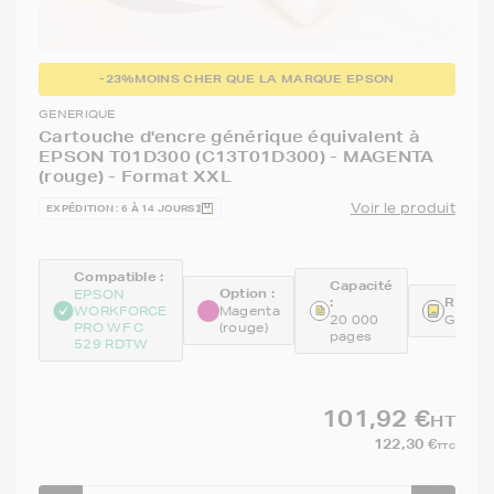
-23%
MOINS CHER QUE LA MARQUE EPSON
GENERIQUE
Cartouche d'encre générique équivalent à
EPSON T01D300 (C13T01D300) - MAGENTA
(rouge) - Format XXL
Voir le produit
EXPÉDITION : 6 À 14 JOURS
Compatible :
Capacité
Option :
EPSON
:
Référe
WORKFORCE
Magenta
20 000
GENET
PRO WF C
(rouge)
pages
529 RDTW
101,92 €
HT
122,30 €
TTC