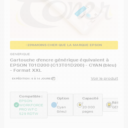
-23%
MOINS CHER QUE LA MARQUE EPSON
GENERIQUE
Cartouche d'encre générique équivalent à
EPSON T01D200 (C13T01D200) - CYAN (bleu)
- Format XXL
Voir le produit
EXPÉDITION : 6 À 14 JOURS
Compatible :
Option
Capacité
EPSON
:
:
Référenc
WORKFORCE
Cyan
20 000
GENET0
PRO WF C
(bleu)
pages
529 RDTW