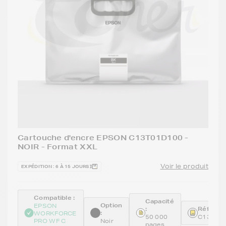
Cartouche d'encre EPSON C13T01D100 -
NOIR - Format XXL
Voir le produit
EXPÉDITION : 6 À 15 JOURS
Compatible :
Capacité
Option
EPSON
:
Référenc
:
WORKFORCE
50 000
C13T01
PRO WF C
Noir
pages