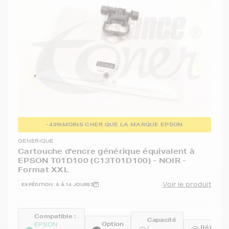
-43%
MOINS CHER QUE LA MARQUE EPSON
GENERIQUE
Cartouche d'encre générique équivalent à
EPSON T01D100 (C13T01D100) - NOIR -
Format XXL
Voir le produit
EXPÉDITION : 6 À 14 JOURS
Compatible :
Capacité
Option
EPSON
:
Référenc