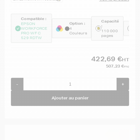
Compatible :
Capacité
Option :
EPSON
:
Ré
WORKFORCE
4
110 000
GE
PRO WF C
Couleurs
pages
529 RDTW
422,69 €
HT
507,23 €
TTC
-
+
Ajouter au panier