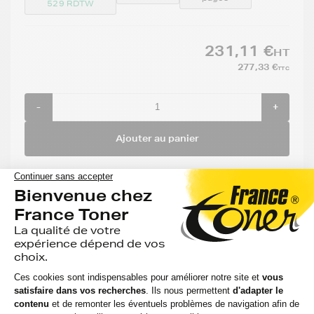
529 RDTW
231,11 €
HT
277,33 €
TTC
-
+
Ajouter au panier