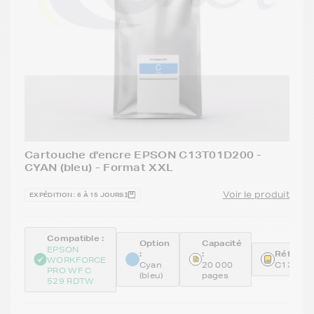
Cartouche d'encre EPSON C13T01D200 -
CYAN (bleu) - Format XXL
Voir le produit
EXPÉDITION : 6 À 15 JOURS
Compatible :
Option
Capacité
EPSON
:
:
Référenc
WORKFORCE
Cyan
20 000
C13T01
PRO WF C
(bleu)
pages
529 RDTW