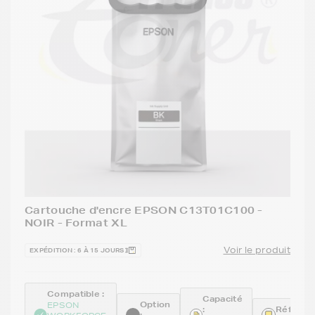
Cartouche d'encre EPSON C13T01C100 -
NOIR - Format XL
Voir le produit
EXPÉDITION : 6 À 15 JOURS
Compatible :
Capacité
Option
EPSON
:
Référenc
: