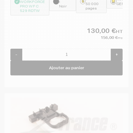
:
WORKFORCE
50 000
GENET0
PRO WF C
Noir
pages
529 RDTW
130,00 €
HT
156,00 €
TTC
-
+
Ajouter au panier