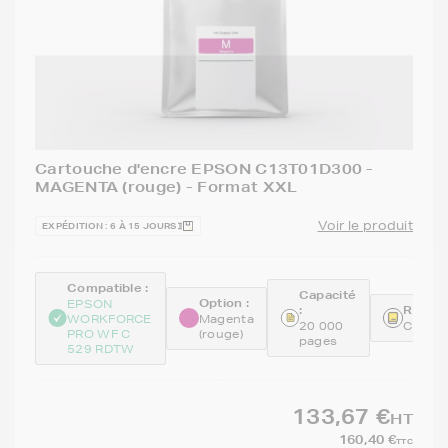
Cartouche d'encre EPSON C13T01D300 -
MAGENTA (rouge) - Format XXL
Voir le produit
EXPÉDITION : 6 À 15 JOURS
Compatible :
Capacité
Option :
EPSON
:
Référe
WORKFORCE
Magenta
20 000
C13T0
PRO WF C
(rouge)
pages
529 RDTW
133,67 €
HT
160,40 €
TTC