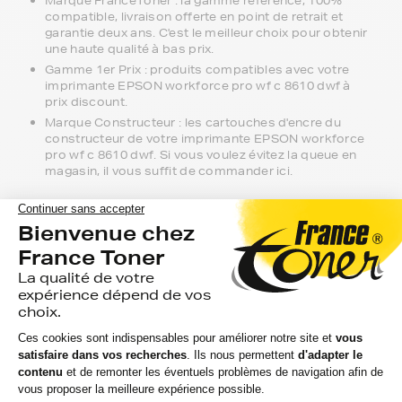
Marque FranceToner : la gamme référence, 100%
compatible, livraison offerte en point de retrait et
garantie deux ans. C'est le meilleur choix pour obtenir
une haute qualité à bas prix.
Gamme 1er Prix : produits compatibles avec votre
imprimante EPSON workforce pro wf c 8610 dwf à
prix discount.
Marque Constructeur : les cartouches d'encre du
constructeur de votre imprimante EPSON workforce
pro wf c 8610 dwf. Si vous voulez évitez la queue en
magasin, il vous suffit de commander ici.
Notre équipe de conseillers se tient à
votre disposition si vous avez des
questions.
Nous sommes disponibles depuis votre espace client ou
directement par téléphone. N'hésitez pas à regarder nos
packs de cartouches si vous souhaitez optimiser le coût
à la feuille imprimée.
Toutes nos livraisons sont suivies depuis notre entrepôt
à leur arrivée chez vous ou au point de retrait. Nous