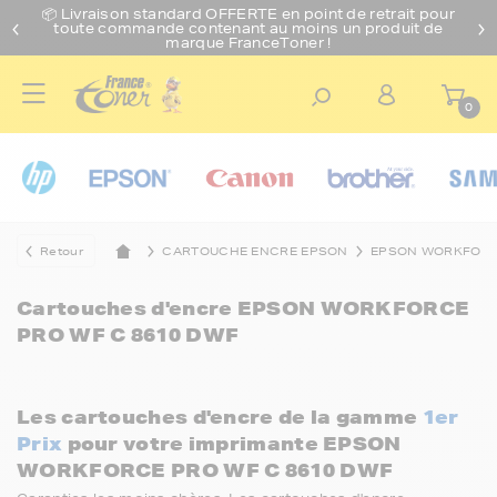
📦 Livraison standard O
FFERTE
en point de retrait pour
toute commande contenant au moins un produit de
marque FranceToner !
0
Retour
CARTOUCHE ENCRE EPSON
EPSON WORKFOR
Cartouches d'encre
EPSON WORKFORCE
PRO WF C 8610 DWF
Les cartouches d'encre de la gamme
1er
Prix
pour votre imprimante EPSON
WORKFORCE PRO WF C 8610 DWF