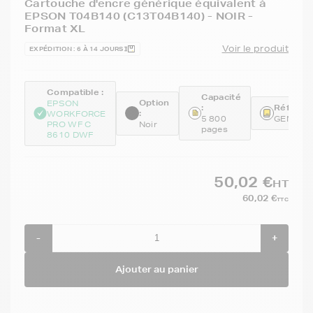
Cartouche d'encre générique équivalent à
EPSON T04B140 (C13T04B140) - NOIR -
Format XL
Voir le produit
EXPÉDITION : 6 À 14 JOURS
Compatible :
Capacité
Option
EPSON
:
Référenc
:
WORKFORCE
5 800
GENET0
PRO WF C
Noir
pages
8610 DWF
50,02 €
HT
60,02 €
TTC
-
+
Ajouter au panier