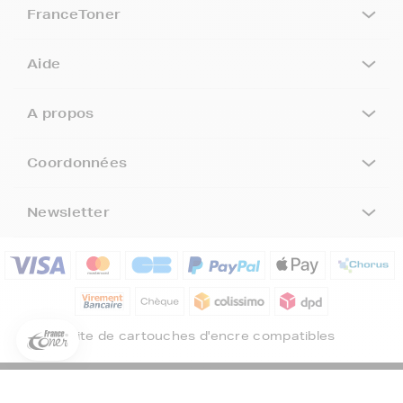
FranceToner
Aide
A propos
Coordonnées
Newsletter
5€ offerts sur votre 1ère
commande !
5
€
Inscrivez-vous à notre newsletter, suivez notre actualité et
bénéficiez immédiatement
d’une remise de 5€
sur votre 1ère
Site de cartouches d'encre compatibles
commande * !
Votre adresse email
©FranceToner tous droits réservés