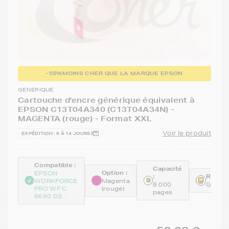
-55%
MOINS CHER QUE LA MARQUE EPSON
GENERIQUE
Cartouche d'encre générique équivalent à
EPSON C13T04A340 (C13T04A34N) -
MAGENTA (rouge) - Format XXL
Voir le produit
EXPÉDITION : 6 À 14 JOURS
Compatible :
Capacité
Option :
EPSON
:
Référe
WORKFORCE
Magenta
8 000
GENET
PRO WF C
(rouge)
pages
8690 D3...