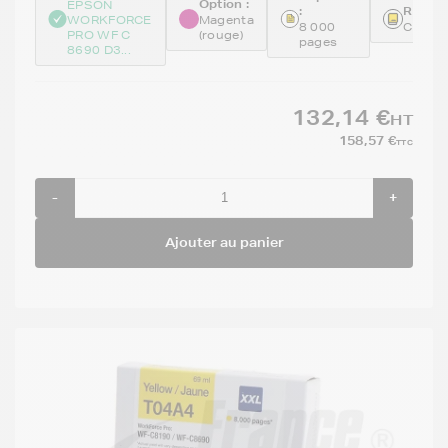
Option :
EPSON
:
Référe
WORKFORCE
Magenta
8 000
C13T0
PRO WF C
(rouge)
pages
8690 D3...
132,14 €
HT
158,57 €
TTC
-
+
Ajouter au panier