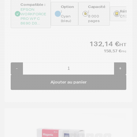
Compatible :
Option
Capacité
EPSON
:
:
Référenc
WORKFORCE
Cyan
8 000
C13T04
PRO WF C
(bleu)
pages
8690 D3...
132,14 €
HT
158,57 €
TTC
-
+
Ajouter au panier