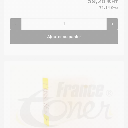
59,28 €
HT
71,14 €
TTC
-
+
Ajouter au panier