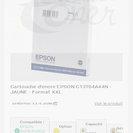
Cartouche d'encre EPSON C13T04A44N -
JAUNE - Format XXL
Voir le produit
EXPÉDITION : 6 À 15 JOURS
Compatible :
Capacité
Option
EPSON
:
Référenc
:
WORKFORCE