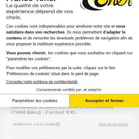
Cartouche d'encre EPSON C13T04A24N -
CYAN (bleu) - Format XXL
Voir le produit
EXPÉDITION : 6 À 15 JOURS