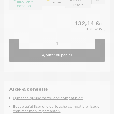
8 000
C13T04
PRO WF C
Jaune
pages
8690 D3...
132,14 €
HT
158,57 €
TTC
-
+
Ajouter au panier
Aide & conseils
Qu'est ce qu'une cartouche compatible ?
Est ce qu'utiliser une cartouche compatible risque
d'abimer mon imprimante ?