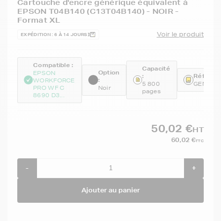
Cartouche d'encre générique équivalent à
EPSON T04B140 (C13T04B140) - NOIR -
Format XL
Voir le produit
EXPÉDITION : 6 À 14 JOURS
Compatible :
Capacité
Option
EPSON
:
Référenc
:
WORKFORCE
5 800
GENET0
PRO WF C
Noir
pages
8690 D3...
50,02 €
HT
60,02 €
TTC
-
+
Ajouter au panier