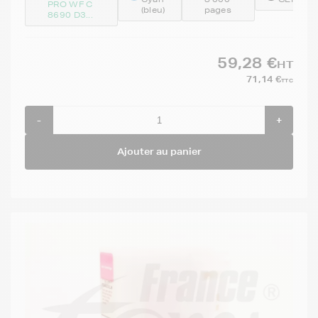
PRO WF C
(bleu)
pages
8690 D3...
59,28 €
HT
71,14 €
TTC
-
+
Ajouter au panier