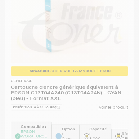
-55%
MOINS CHER QUE LA MARQUE EPSON
GENERIQUE
Cartouche d'encre générique équivalent à
EPSON C13T04A240 (C13T04A24N) - CYAN
(bleu) - Format XXL
Voir le produit
EXPÉDITION : 6 À 14 JOURS
Compatible :
Option
Capacité
EPSON
:
:
Référenc
WORKFORCE
Cyan
8 000
GENET0