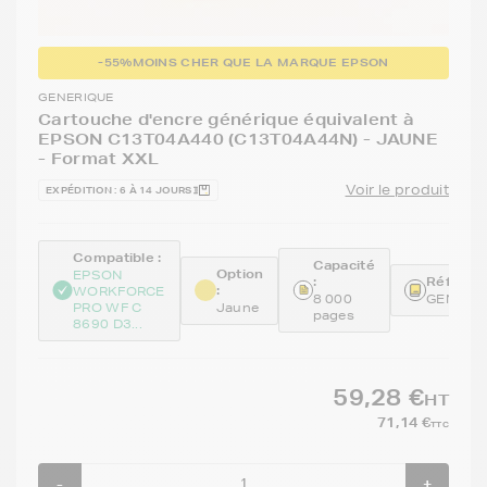
-55%
MOINS CHER QUE LA MARQUE EPSON
GENERIQUE
Cartouche d'encre générique équivalent à
EPSON C13T04A440 (C13T04A44N) - JAUNE
- Format XXL
Voir le produit
EXPÉDITION : 6 À 14 JOURS
Compatible :
Capacité
Option
EPSON
:
Référenc
:
WORKFORCE
8 000
GENET0
PRO WF C
Jaune
pages
8690 D3...
59,28 €
HT
71,14 €
TTC
-
+