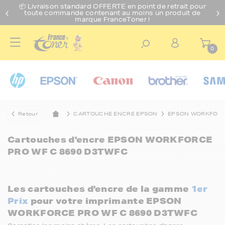
📦 Livraison standard O
FFERTE
en point de retrait pour
toute commande contenant au moins un produit de
marque FranceToner !
0
Retour
CARTOUCHE ENCRE EPSON
EPSON WORKFOR
Cartouches d'encre
EPSON WORKFORCE
PRO WF C 8690 D3TWFC
Les cartouches d'encre de la gamme
1er
Prix
pour votre imprimante EPSON
WORKFORCE PRO WF C 8690 D3TWFC