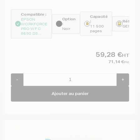
Compatible :
Capacité
Option
EPSON
:
Référenc
:
WORKFORCE
11 500
GENET0
PRO WF C
Noir
pages
8690 D3...
59,28 €
HT
71,14 €
TTC
-
+
Ajouter au panier