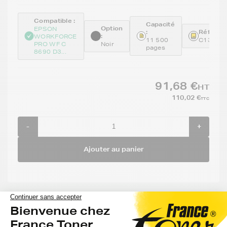
Compatible :
Capacité
Option
EPSON
:
Référenc
:
WORKFORCE
11 500
C13T04
PRO WF C
Noir
pages
8690 D3...
91,68 €
HT
110,02 €
TTC
-
+
Ajouter au panier