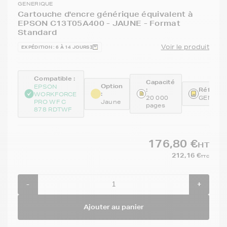
GENERIQUE
Cartouche d'encre générique équivalent à
EPSON C13T05A400 - JAUNE - Format
Standard
Voir le produit
EXPÉDITION : 6 À 14 JOURS
Compatible :
Capacité
Option
EPSON
:
Référenc
:
WORKFORCE
20 000
GENET0
PRO WF C
Jaune
pages
878 RDTWF
176,80 €
HT
212,16 €
TTC
-
+
Ajouter au panier