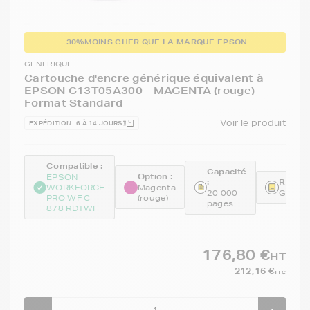
-30%
MOINS CHER QUE LA MARQUE EPSON
GENERIQUE
Cartouche d'encre générique équivalent à
EPSON C13T05A300 - MAGENTA (rouge) -
Format Standard
Voir le produit
EXPÉDITION : 6 À 14 JOURS
Compatible :
Capacité
Option :
EPSON
:
Référe
WORKFORCE
Magenta
20 000
GENET
PRO WF C
(rouge)
pages
878 RDTWF
176,80 €
HT
212,16 €
TTC