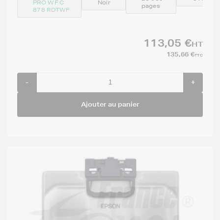
PRO WF C
Noir
pages
878 RDTWF
113,05 €
HT
135,66 €
TTC
-
+
Ajouter au panier