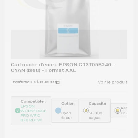
Cartouche d'encre EPSON C13T05B240 -
CYAN (bleu) - Format XXL
Voir le produit
EXPÉDITION : 6 À 15 JOURS
Compatible :
Option
Capacité
EPSON
:
:
Référenc
WORKFORCE
Cyan
50 000
C13T05
PRO WF C
(bleu)
pages
878 RDTWF