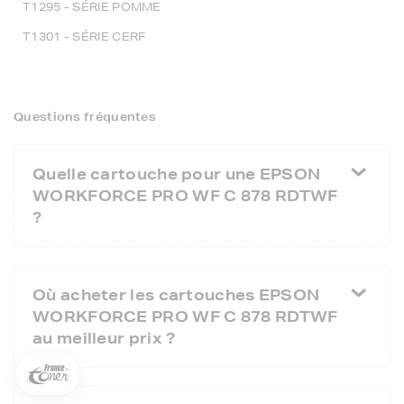
T1295 - SÉRIE POMME
T1301 - SÉRIE CERF
Questions fréquentes
Quelle cartouche pour une EPSON
WORKFORCE PRO WF C 878 RDTWF
?
5€ offerts sur votre 1ère
commande !
Où acheter les cartouches EPSON
WORKFORCE PRO WF C 878 RDTWF
5
€
au meilleur prix ?
Inscrivez-vous à notre newsletter, suivez notre actualité et
bénéficiez immédiatement
d’une remise de 5€
sur votre 1ère
commande * !