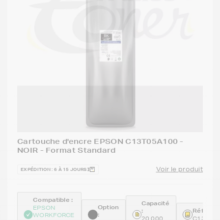
Cartouche d'encre EPSON C13T05A100 -
NOIR - Format Standard
Voir le produit
EXPÉDITION : 6 À 15 JOURS
Compatible :
Capacité
Option
EPSON
:
Référenc
:
WORKFORCE
20 000
C13T05