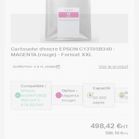
Cartouche d'encre EPSON C13T05B340 -
MAGENTA (rouge) - Format XXL
Voir le produit
EXPÉDITION : 6 À 15 JOURS
Compatible :
Capacité
Option :
EPSON
:
Référe
WORKFORCE
Magenta
50 000
C13T0
PRO WF C
(rouge)
pages
878 RDTWF
498,42 €
HT
598,10 €
TTC