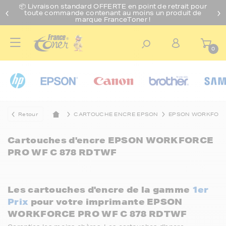
📦 Livraison standard O
FFERTE
en point de retrait pour
toute commande contenant au moins un produit de
marque FranceToner !
0
Retour
CARTOUCHE ENCRE EPSON
EPSON WORKFOR
Cartouches d'encre
EPSON WORKFORCE
PRO WF C 878 RDTWF
Les cartouches d'encre de la gamme
1er
Prix
pour votre imprimante EPSON
WORKFORCE PRO WF C 878 RDTWF