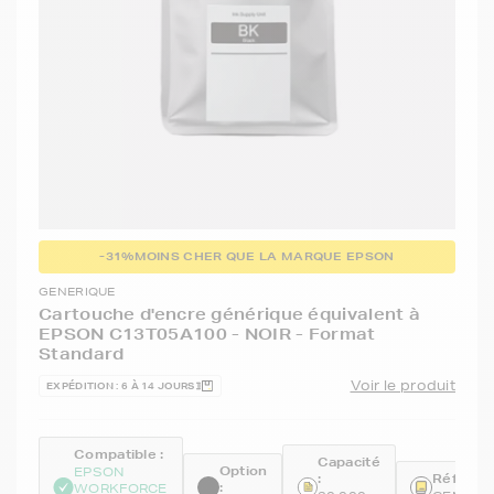
-31%
MOINS CHER QUE LA MARQUE EPSON
GENERIQUE
Cartouche d'encre générique équivalent à
EPSON C13T05A100 - NOIR - Format
Standard
Voir le produit
EXPÉDITION : 6 À 14 JOURS
Compatible :
Capacité
Option
EPSON
:
Référenc
:
WORKFORCE