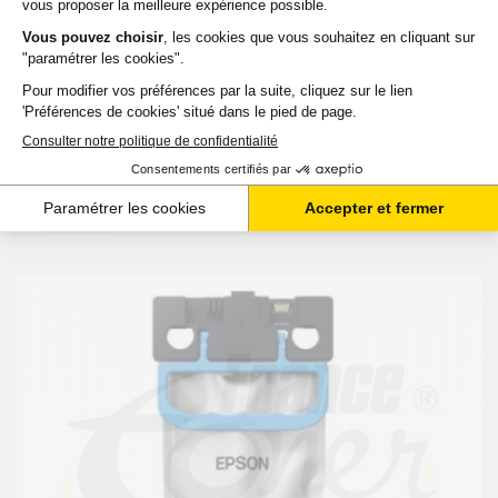
254,74 €
HT
305,69 €
TTC
-
+
Ajouter au panier