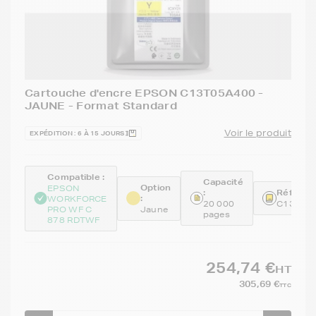
Cartouche d'encre EPSON C13T05A400 -
JAUNE - Format Standard
Voir le produit
EXPÉDITION : 6 À 15 JOURS
Compatible :
Capacité
Option
EPSON
:
Référenc
:
WORKFORCE
20 000
C13T05
PRO WF C
Jaune
pages
878 RDTWF
254,74 €
HT
305,69 €
TTC