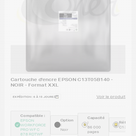
Cartouche d'encre EPSON C13T05B140 -
NOIR - Format XXL
Voir le produit
EXPÉDITION : 6 À 15 JOURS
Compatible :
Capacité
Option
EPSON
:
Référenc
:
WORKFORCE
86 000
C13T05
PRO WF C
Noir
pages
878 RDTWF