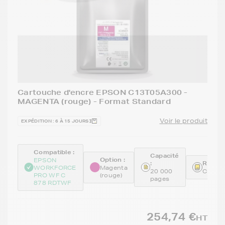
Cartouche d'encre EPSON C13T05A300 -
MAGENTA (rouge) - Format Standard
Voir le produit
EXPÉDITION : 6 À 15 JOURS
Compatible :
Capacité
Option :
EPSON
:
Référe
WORKFORCE
Magenta
20 000
C13T0
PRO WF C
(rouge)
pages
878 RDTWF
254,74 €
HT