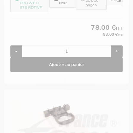
20 000
GENET0
PRO WF C
Noir
pages
878 RDTWF
78,00 €
HT
93,60 €
TTC
-
+
Ajouter au panier