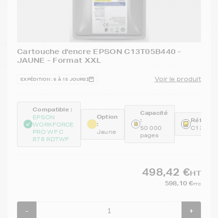
Cartouche d'encre EPSON C13T05B440 -
JAUNE - Format XXL
Voir le produit
EXPÉDITION : 6 À 15 JOURS
Compatible :
Capacité
Option
EPSON
:
Référenc
:
WORKFORCE
50 000
C13T05
PRO WF C
Jaune
pages
878 RDTWF
498,42 €
HT
598,10 €
TTC
-
+