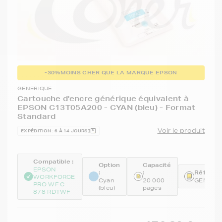
-30%
MOINS CHER QUE LA MARQUE EPSON
GENERIQUE
Cartouche d'encre générique équivalent à
EPSON C13T05A200 - CYAN (bleu) - Format
Standard
Voir le produit
EXPÉDITION : 6 À 14 JOURS
Compatible :
Option
Capacité
EPSON
:
:
Référenc
WORKFORCE
Cyan
20 000
GENET0
PRO WF C
(bleu)
pages
878 RDTWF