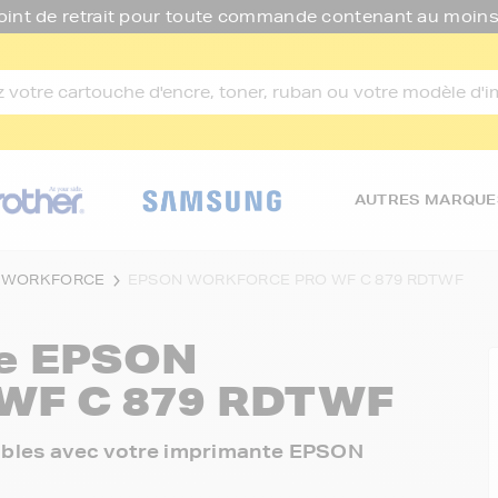
oint de retrait pour toute commande contenant au moins
AUTRES MARQUE
 WORKFORCE
EPSON WORKFORCE PRO WF C 879 RDTWF
re
EPSON
WF C 879 RDTWF
onibles avec votre imprimante EPSON