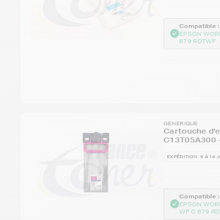
Compatible :
EPSON WOR
879 RDTWF
GENERIQUE
Cartouche d'
C13T05A300 -
EXPÉDITION : 6 À 14 
Compatible :
EPSON WOR
WF C 879 R