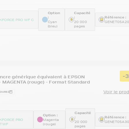
Option
Capacité
:
:
Référence :
KFORCE PRO WF C
Cyan
20 000
GENET05A2
(bleu)
pages
-
encre générique équivalent à EPSON
 MAGENTA (rouge) - Format Standard
Voir le pro
JOURS
Capacité
Option :
:
Référence :
KFORCE PRO
Magenta
20 000
GENET05A3
DTWF
(rouge)
pages