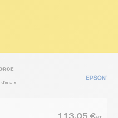
FORCE
 d'encre
113,05 €
HT