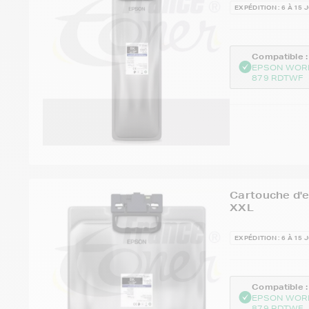
EXPÉDITION : 6 À 15 
Compatible :
EPSON WOR
879 RDTWF
Cartouche d'
XXL
EXPÉDITION : 6 À 15 
Compatible :
EPSON WOR
879 RDTWF