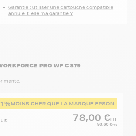
Garantie : utiliser une cartouche compatible
annule-t-elle ma garantie ?
 WORKFORCE PRO WF C 879
primante.
31%
MOINS CHER QUE LA MARQUE EPSON
78,00 €
HT
duit
93,60 €
TTC