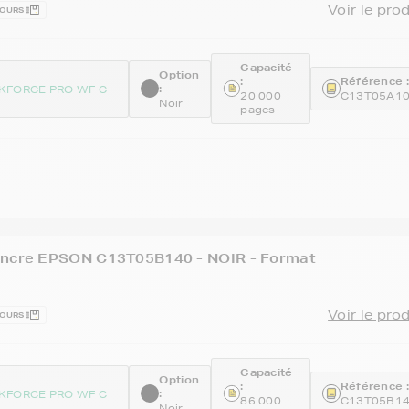
Voir le pro
JOURS
Capacité
Option
:
Référence :
:
KFORCE PRO WF C
20 000
C13T05A1
Noir
pages
encre EPSON C13T05B140 - NOIR - Format
Voir le pro
JOURS
Capacité
Option
:
Référence :
:
KFORCE PRO WF C
86 000
C13T05B1
Noir