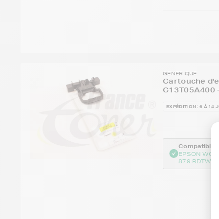
GENERIQUE
Cartouche d'
C13T05A400 -
EXPÉDITION : 6 À 14 
Compatible :
EPSON WOR
879 RDTWF