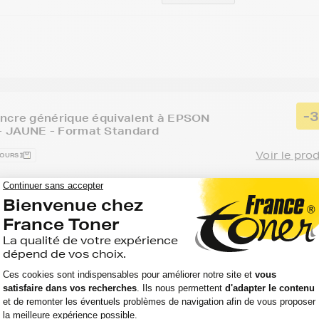
-
encre générique équivalent à EPSON
 JAUNE - Format Standard
Voir le pro
JOURS
Capacité
Option
:
Référence :
:
KFORCE PRO WF C
20 000
GENET05A4
Jaune
pages