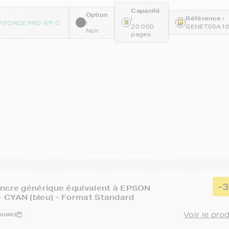
Capacité
Option
:
Référence :
:
KFORCE PRO WF C
20 000
GENET05A1
Noir
pages
-
encre générique équivalent à EPSON
 CYAN (bleu) - Format Standard
Voir le pro
JOURS