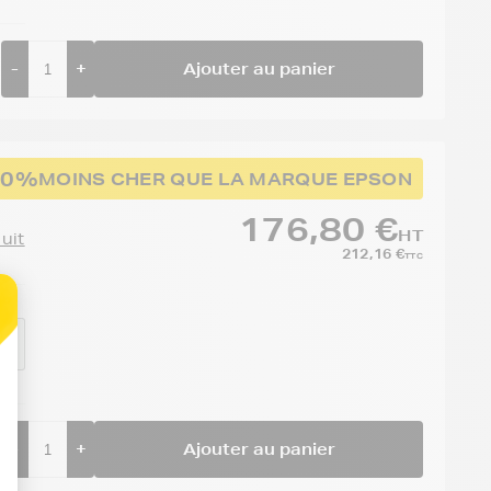
-
+
Ajouter au panier
30%
MOINS CHER QUE LA MARQUE EPSON
176,80 €
HT
duit
212,16 €
TTC
00
-
+
Ajouter au panier