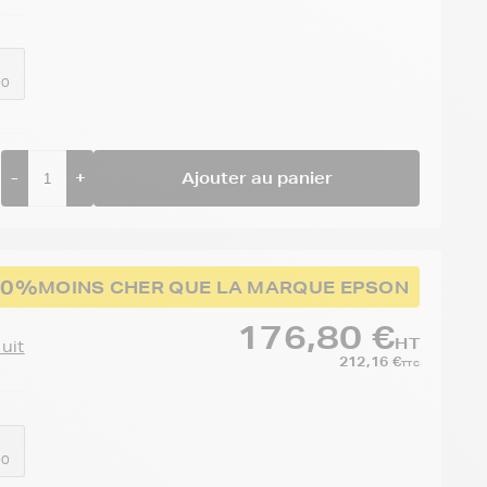
00
-
+
Ajouter au panier
30%
MOINS CHER QUE LA MARQUE EPSON
176,80 €
HT
duit
212,16 €
TTC
00