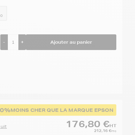
00
-
+
Ajouter au panier
30%
MOINS CHER QUE LA MARQUE EPSON
176,80 €
HT
duit
212,16 €
TTC