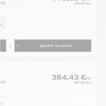
duit
135,66 €
TTC
00
-
+
Ajouter au panier
384,43 €
HT
duit
461,32 €
TTC
40