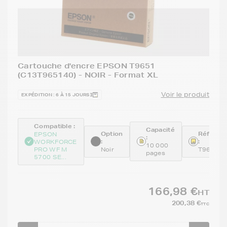
Cartouche d'encre EPSON T9651
(C13T965140) - NOIR - Format XL
Voir le produit
EXPÉDITION : 6 À 15 JOURS
Compatible :
Capacité
Option
Référen
EPSON
:
:
:
WORKFORCE
10 000
PRO WF M
Noir
T9651
pages
5700 SE...
166,98 €
HT
200,38 €
TTC