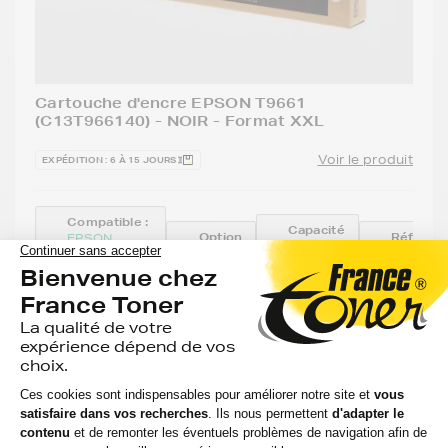
Cartouche d'encre EPSON T9661
(C13T966140) - NOIR - Format XXL
Voir le produit
EXPÉDITION : 6 À 15 JOURS
Compatible :
Capacité
Option
Référen
EPSON
:
:
:
WORKFORCE
40 000
PRO WF M
Noir
T9661
pages
5700 SE...
415,98 €
HT
499,18 €
TTC
-
+