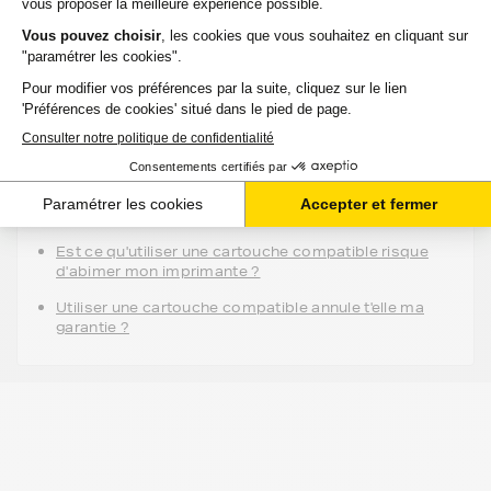
Ajouter au panier
Aide & conseils
Qu'est ce qu'une cartouche compatible ?
Est ce qu'utiliser une cartouche compatible risque
d'abimer mon imprimante ?
Utiliser une cartouche compatible annule t'elle ma
garantie ?