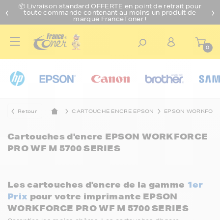
📦 Livraison standard O
FFERTE
en point de retrait pour
toute commande contenant au moins un produit de
marque FranceToner !
0
Retour
CARTOUCHE ENCRE EPSON
EPSON WORKFOR
Cartouches d'encre
EPSON WORKFORCE
PRO WF M 5700 SERIES
Les cartouches d'encre de la gamme
1er
Prix
pour votre imprimante EPSON
WORKFORCE PRO WF M 5700 SERIES