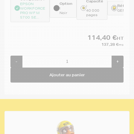
Capacité
Option
EPSON
:
Référenc
:
WORKFORCE
40 000
GENET9
PRO WF M
Noir
pages
5700 SE...
114,40 €
HT
137,28 €
TTC
-
+
Ajouter au panier