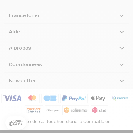
FranceToner
Aide
A propos
Coordonnées
Newsletter
5€ offerts sur votre 1ère
commande !
5
€
Inscrivez-vous à notre newsletter, suivez notre actualité et
bénéficiez immédiatement
d’une remise de 5€
sur votre 1ère
Site de cartouches d'encre compatibles
commande * !