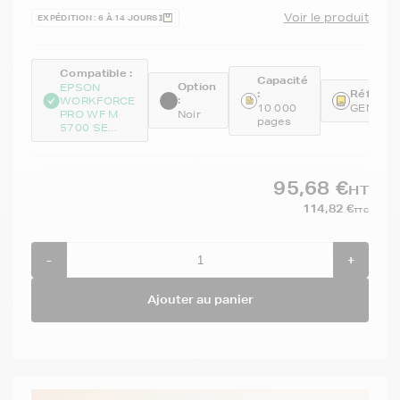
Voir le produit
EXPÉDITION : 6 À 14 JOURS
Compatible :
Capacité
Option
EPSON
:
Référenc
:
WORKFORCE
10 000
GENET9
PRO WF M
Noir
pages
5700 SE...
95,68 €
HT
114,82 €
TTC
-
+
Ajouter au panier