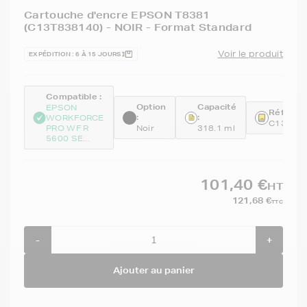
Cartouche d'encre EPSON T8381
(C13T838140) - NOIR - Format Standard
Voir le produit
EXPÉDITION : 6 À 15 JOURS
Compatible :
Option
Capacité
EPSON
Référenc
:
:
WORKFORCE
C13T83
PRO WF R
Noir
318.1 ml
5600 SE...
101,40 €
HT
121,68 €
TTC
-
+
Ajouter au panier