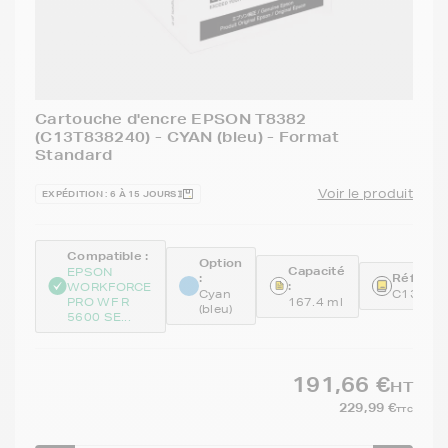
Cartouche d'encre EPSON T8382
(C13T838240) - CYAN (bleu) - Format
Standard
Voir le produit
EXPÉDITION : 6 À 15 JOURS
Compatible :
Option
Capacité
EPSON
:
Référenc
:
WORKFORCE
Cyan
C13T83
PRO WF R
167.4 ml
(bleu)
5600 SE...
191,66 €
HT
229,99 €
TTC