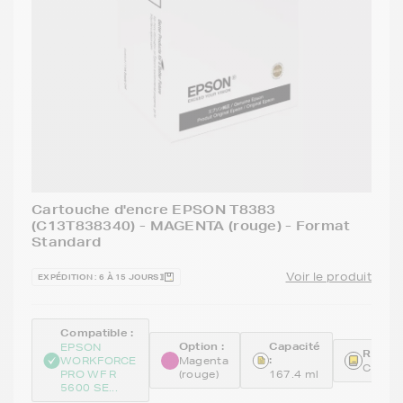
Cartouche d'encre EPSON T8383
(C13T838340) - MAGENTA (rouge) - Format
Standard
Voir le produit
EXPÉDITION : 6 À 15 JOURS
Compatible :
Option :
Capacité
EPSON
Référe
:
WORKFORCE
Magenta
C13T8
PRO WF R
(rouge)
167.4 ml
5600 SE...