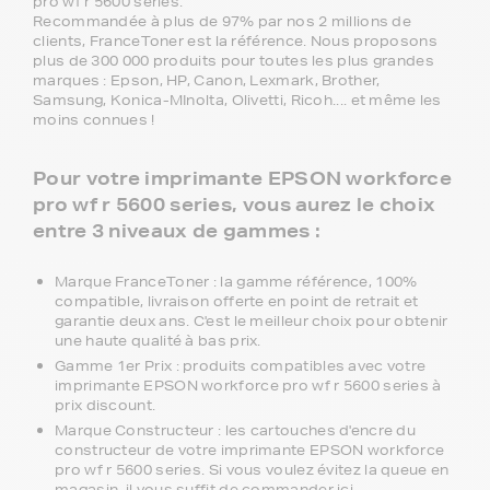
pro wf r 5600 series.
Recommandée à plus de 97% par nos 2 millions de
clients, FranceToner est la référence. Nous proposons
plus de 300 000 produits pour toutes les plus grandes
marques : Epson, HP, Canon, Lexmark, Brother,
Samsung, Konica-MInolta, Olivetti, Ricoh.... et même les
moins connues !
Pour votre imprimante EPSON workforce
pro wf r 5600 series, vous aurez le choix
entre 3 niveaux de gammes :
Marque FranceToner : la gamme référence, 100%
compatible, livraison offerte en point de retrait et
garantie deux ans. C'est le meilleur choix pour obtenir
une haute qualité à bas prix.
Gamme 1er Prix : produits compatibles avec votre
imprimante EPSON workforce pro wf r 5600 series à
prix discount.
Marque Constructeur : les cartouches d'encre du
constructeur de votre imprimante EPSON workforce
pro wf r 5600 series. Si vous voulez évitez la queue en
magasin, il vous suffit de commander ici.