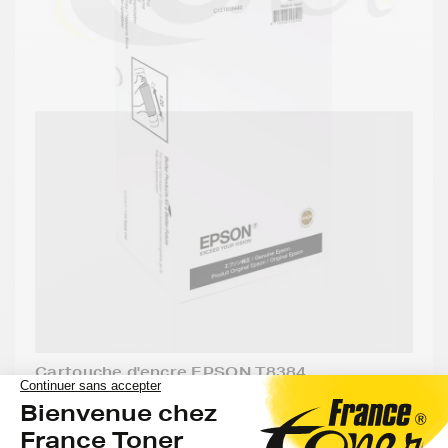
Cartouche d'encre EPSON T8384
(C13T838440) - JAUNE - Format Standard
Voir le produit
EXPÉDITION : 6 À 15 JOURS