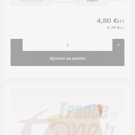
WF 2520 NF
pages
4,80 €
HT
5,76 €
TTC
-
+
Ajouter au panier