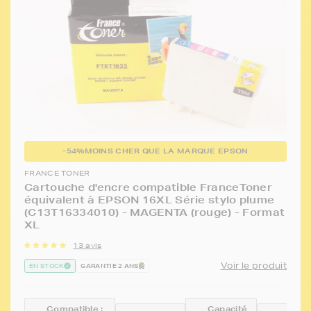
-54%
MOINS CHER QUE LA MARQUE EPSON
FRANCE TONER
Cartouche d'encre compatible FranceToner
équivalent à EPSON 16XL Série stylo plume
(C13T16334010) - MAGENTA (rouge) - Format
XL
13 avis
Voir le produit
EN STOCK
GARANTIE 2 ANS
Compatible :
Capacité