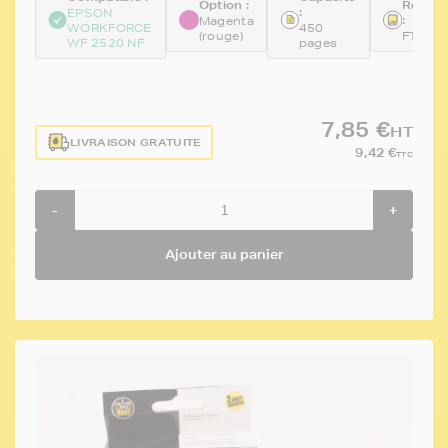
Option :
Référe
:
EPSON
:
Magenta
WORKFORCE
450
(rouge)
FTET1
WF 2520 NF
pages
7,85 €
HT
LIVRAISON GRATUITE
9,42 €
TTC
-
+
Ajouter au panier