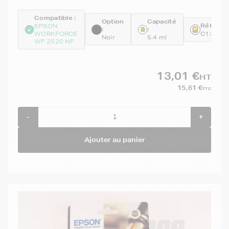
Compatible :
Option
Capacité
Référenc
EPSON
:
:
WORKFORCE
C13T16
Noir
5.4 ml
WF 2520 NF
13,01 €
HT
15,61 €
TTC
-
+
Ajouter au panier