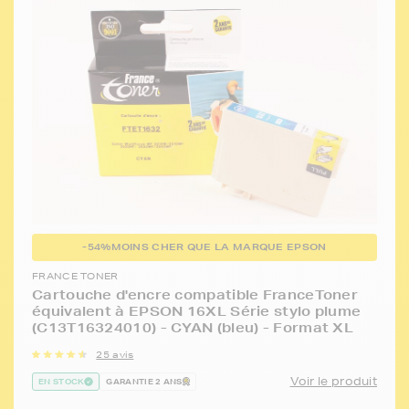
-54%
MOINS CHER QUE LA MARQUE EPSON
FRANCE TONER
Cartouche d'encre compatible FranceToner
équivalent à EPSON 16XL Série stylo plume
(C13T16324010) - CYAN (bleu) - Format XL
25 avis
Voir le produit
EN STOCK
GARANTIE 2 ANS