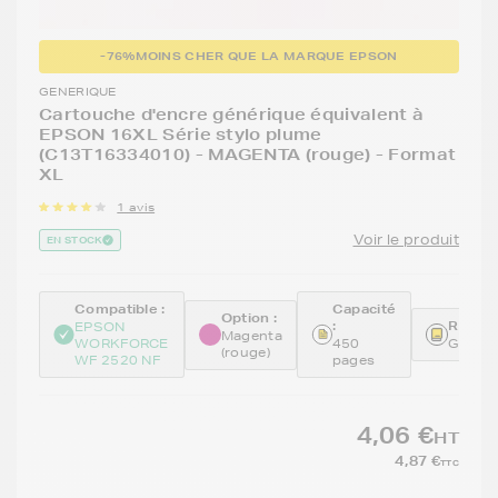
-76%
MOINS CHER QUE LA MARQUE EPSON
GENERIQUE
Cartouche d'encre générique équivalent à
EPSON 16XL Série stylo plume
(C13T16334010) - MAGENTA (rouge) - Format
XL
1 avis
Voir le produit
EN STOCK
Compatible :
Capacité
Option :
:
Référe
EPSON
Magenta
WORKFORCE
450
GENET
(rouge)
WF 2520 NF
pages
4,06 €
HT
4,87 €
TTC