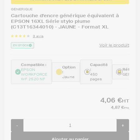
GENERIQUE
Cartouche d'encre générique équivalent à
EPSON 16XL Série stylo plume
(C13T16344010) - JAUNE - Format XL
3 avis
Voir le produit
EN STOCK
Compatible :
Capacité
Option
:
Référenc
EPSON
:
WORKFORCE
450
GENET1
Jaune
WF 2520 NF
pages
4,06 €
HT
4,87 €
TTC
-
+
Ajouter au panier