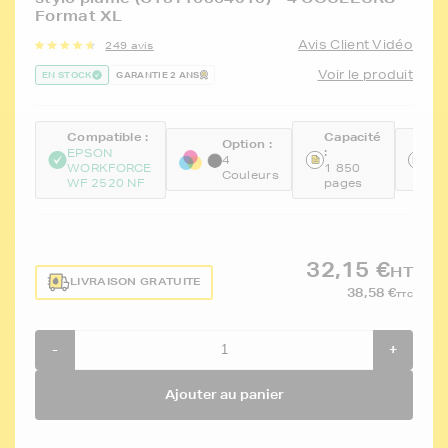
Format XL
Avis Client Vidéo
249 avis
Voir le produit
EN STOCK
GARANTIE 2 ANS
Compatible :
Capacité
Option :
Ré
:
EPSON
:
4
WORKFORCE
1 850
Couleurs
FT
WF 2520 NF
pages
32,15 €
HT
LIVRAISON GRATUITE
38,58 €
TTC
-
+
Ajouter au panier