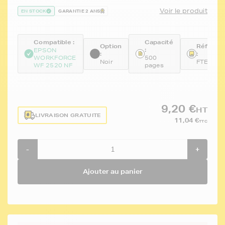
Voir le produit
EN STOCK
GARANTIE 2 ANS
Compatible :
Capacité
Option
Référen
:
EPSON
:
:
WORKFORCE
500
Noir
FTET163
WF 2520 NF
pages
9,20 €
HT
LIVRAISON GRATUITE
11,04 €
TTC
-
+
Ajouter au panier