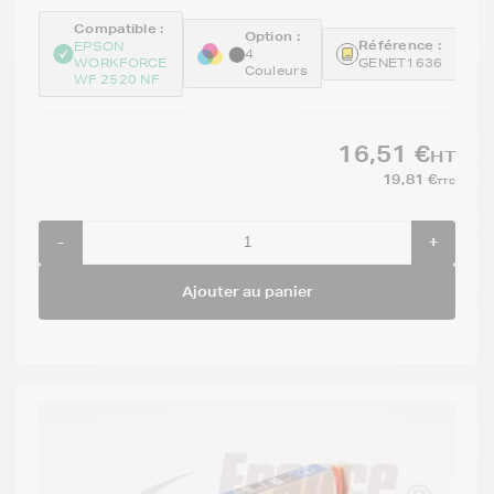
Compatible :
Option :
Référence :
EPSON
4
WORKFORCE
GENET1636
Couleurs
WF 2520 NF
16,51 €
HT
19,81 €
TTC
-
+
Ajouter au panier