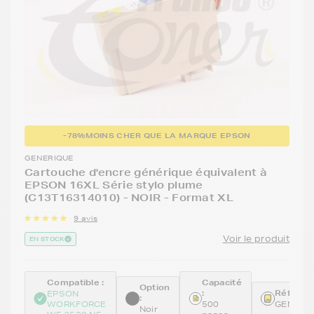
-78%
MOINS CHER QUE LA MARQUE EPSON
GENERIQUE
Cartouche d'encre générique équivalent à
EPSON 16XL Série stylo plume
(C13T16314010) - NOIR - Format XL
9 avis
Voir le produit
EN STOCK
Compatible :
Capacité
Option
:
Référenc
EPSON
:
WORKFORCE
500
GENET1
Noir