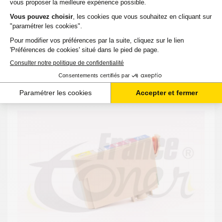
4,87 €
TTC
-
+
Ajouter au panier