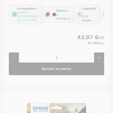
Compatible :
Capacité
Option :
:
Ré
EPSON
4
WORKFORCE
670
C1
Couleurs
WF 2520 NF
pages
42,87 €
HT
51,44 €
TTC
-
+
Ajouter au panier