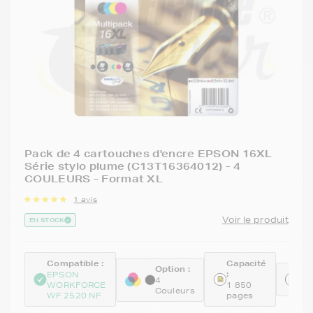
Pack de 4 cartouches d'encre EPSON 16XL
Série stylo plume (C13T16364012) - 4
COULEURS - Format XL
1 avis
Voir le produit
EN STOCK
Compatible :
Capacité
Option :
:
Ré
EPSON
4
WORKFORCE
1 850
C1
Couleurs
WF 2520 NF
pages