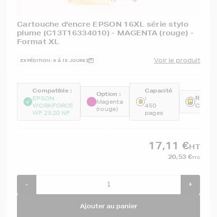
Cartouche d'encre EPSON 16XL série stylo
plume (C13T16334010) - MAGENTA (rouge) -
Format XL
Voir le produit
EXPÉDITION : 6 À 15 JOURS
Compatible :
Capacité
Option :
:
Référe
EPSON
Magenta
WORKFORCE
450
C13T1
(rouge)
WF 2520 NF
pages
17,11 €
HT
20,53 €
TTC
-
+
Ajouter au panier