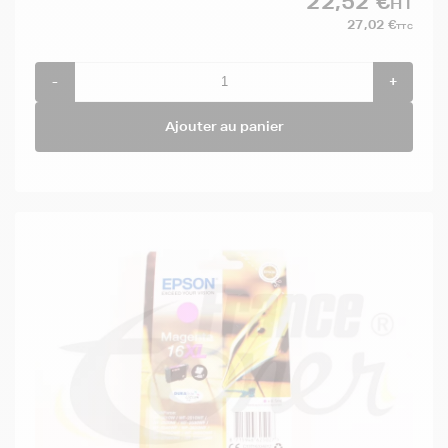
22,52 €
HT
27,02 €
TTC
-
+
Ajouter au panier