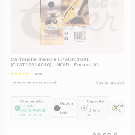
Cartouche d'encre EPSON 16XL
(C13T16314010) - NOIR - Format XL
1 avis
Voir le produit
EXPÉDITION : 6 À 15 JOURS
Compatible :
Capacité
Option
:
Référenc
EPSON
:
WORKFORCE
12.9ml
C13T16
Noir
WF 2520 NF
ml