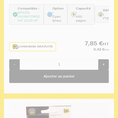
Compatible :
Option
Capacité
Référen
:
:
EPSON
:
WORKFORCE
Cyan
450
FTET163
WF 2520 NF
(bleu)
pages
7,85 €
HT
LIVRAISON GRATUITE
9,42 €
TTC
-
+
Ajouter au panier