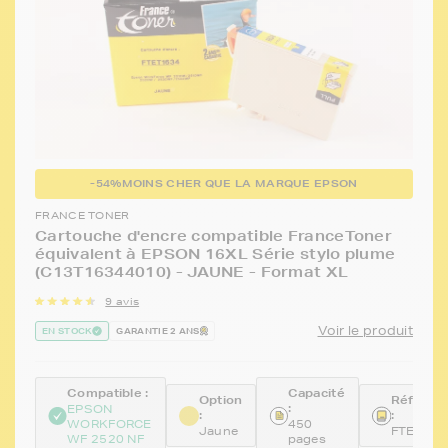
-54%
MOINS CHER QUE LA MARQUE EPSON
FRANCE TONER
Cartouche d'encre compatible FranceToner
équivalent à EPSON 16XL Série stylo plume
(C13T16344010) - JAUNE - Format XL
9 avis
Voir le produit
EN STOCK
GARANTIE 2 ANS
Compatible :
Capacité
Option
Référen
:
EPSON
:
:
WORKFORCE
450
Jaune
FTET163
WF 2520 NF
pages