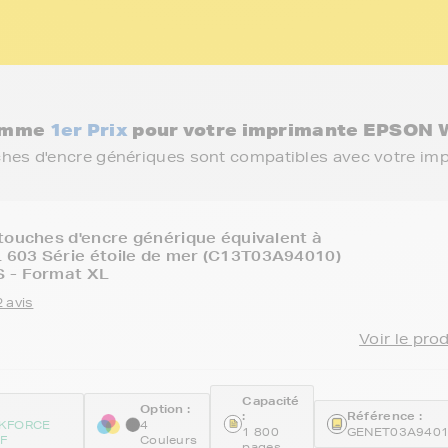
gamme
1er Prix
pour votre imprimante EPSO
ches d'encre génériques sont compatibles avec votre im
touches d'encre générique équivalent à
603 Série étoile de mer (C13T03A94010)
 - Format XL
 avis
Voir le pro
Capacité
Option :
:
Référence :
KFORCE
4
1 800
GENET03A940
F
Couleurs
pages