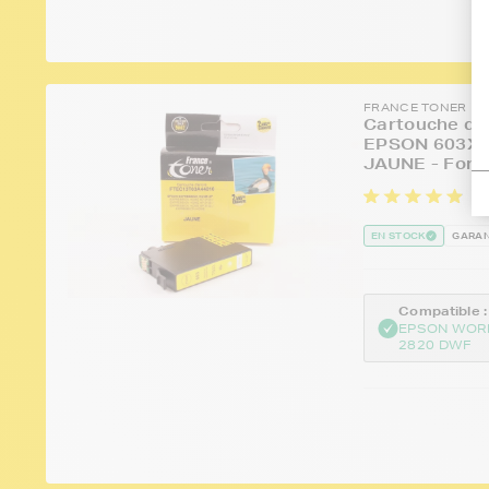
FRANCE TONER
Cartouche d'e
EPSON 603XL 
JAUNE - Form
18
EN STOCK
GARAN
Compatible :
EPSON WOR
2820 DWF