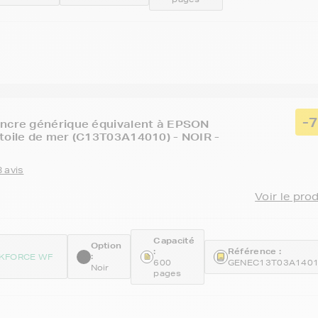
-
encre générique équivalent à EPSON
toile de mer (C13T03A14010) - NOIR -
 avis
Voir le pro
Capacité
Option
:
Référence :
:
KFORCE WF
600
GENEC13T03A140
Noir
pages