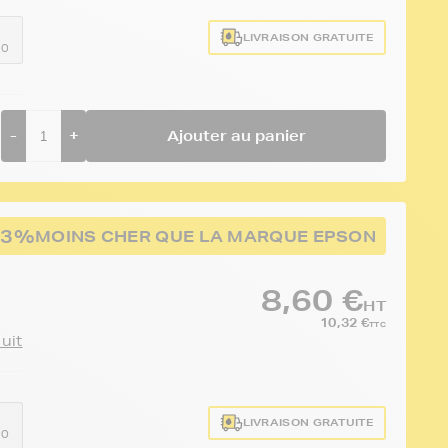
LIVRAISON GRATUITE
10
-
+
Ajouter au panier
43%
MOINS CHER QUE LA MARQUE EPSON
8,60 €
HT
10,32 €
TTC
duit
LIVRAISON GRATUITE
10