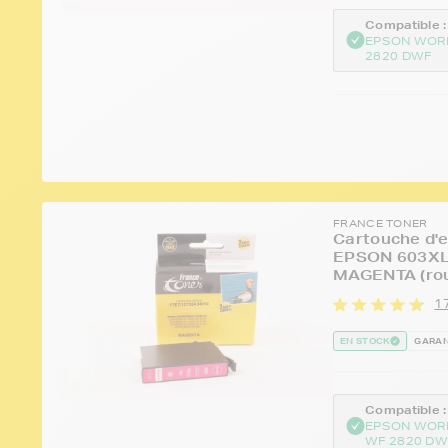
Compatible :
EPSON WOR
2820 DWF
FRANCE TONER
Cartouche d'e
EPSON 603XL 
MAGENTA (rou
17
EN STOCK
GARAN
Compatible :
EPSON WOR
WF 2820 DW