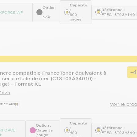
Capacité
Option
:
Référence :
:
KFORCE WF
600
FTEC13T03A140
Noir
pages
-
ncre compatible FranceToner équivalent à
série étoile de mer (C13T03A34010) -
ge) - Format XL
 avis
Voir le pro
TIE 2 ANS
Capacité
Option :
:
Référence :
KFORCE
Magenta
400
FTEC13T03A340
F
(rouge)