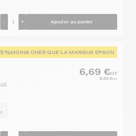
-
+
Ajouter au panier
75%
MOINS CHER QUE LA MARQUE EPSON
6,69 €
HT
8,03 €
TTC
duit
10