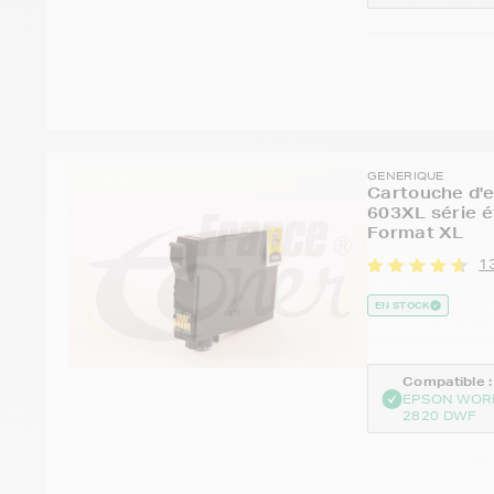
GENERIQUE
Cartouche d'
603XL série é
Format XL
13
EN STOCK
Compatible :
EPSON WOR
2820 DWF