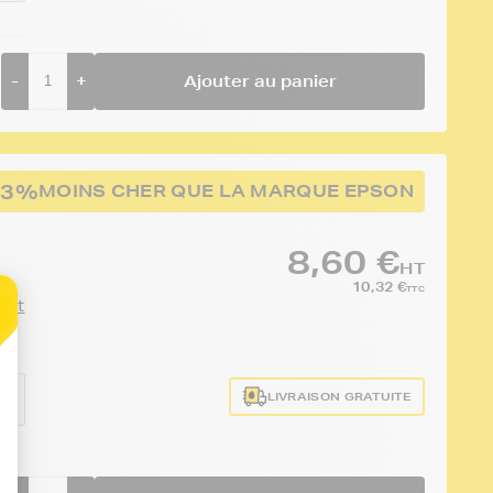
-
+
Ajouter au panier
43%
MOINS CHER QUE LA MARQUE EPSON
8,60 €
HT
10,32 €
TTC
duit
LIVRAISON GRATUITE
10