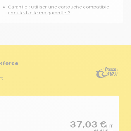
Garantie : utiliser une cartouche compatible
annule-t-elle ma garantie ?
kforce
rt
37,03 €
HT
44,44 €