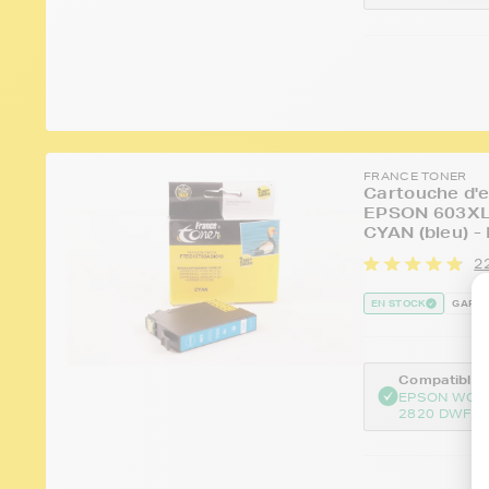
FRANCE TONER
Cartouche d'e
EPSON 603XL 
CYAN (bleu) -
22
EN STOCK
GARAN
Compatible :
EPSON WOR
2820 DWF