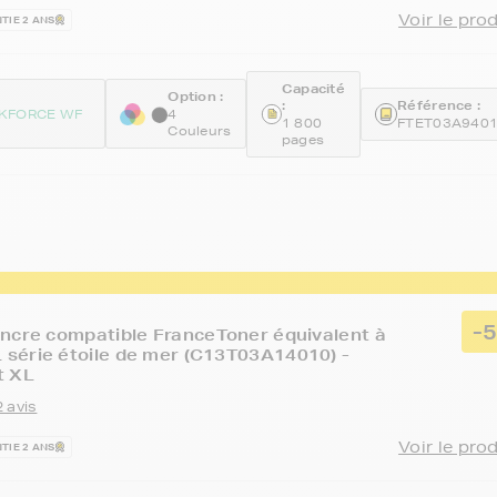
Voir le pro
TIE 2 ANS
Capacité
Option :
:
Référence :
KFORCE WF
4
1 800
FTET03A940
Couleurs
pages
-
ncre compatible FranceToner équivalent à
série étoile de mer (C13T03A14010) -
t XL
 avis
Voir le pro
TIE 2 ANS