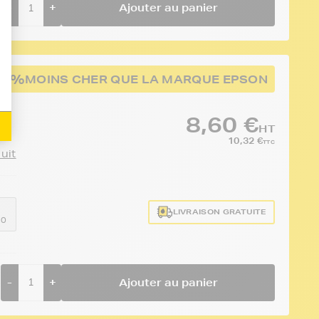
-
+
Ajouter au panier
44%
MOINS CHER QUE LA MARQUE EPSON
8,60 €
HT
10,32 €
TTC
duit
LIVRAISON GRATUITE
10
-
+
Ajouter au panier