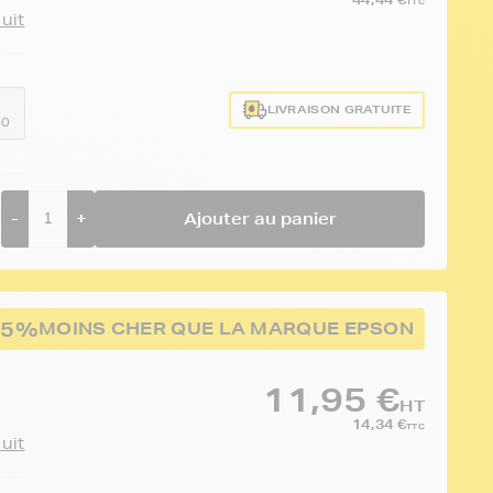
TTC
duit
LIVRAISON GRATUITE
10
-
+
Ajouter au panier
55%
MOINS CHER QUE LA MARQUE EPSON
11,95 €
HT
14,34 €
TTC
duit