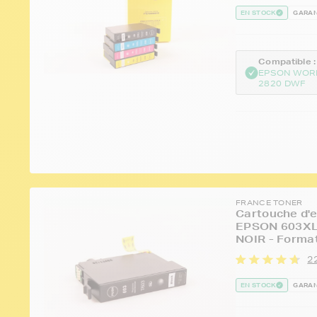
EN STOCK
GARAN
Compatible :
EPSON WOR
2820 DWF
FRANCE TONER
Cartouche d'e
EPSON 603XL 
NOIR - Forma
22
EN STOCK
GARAN