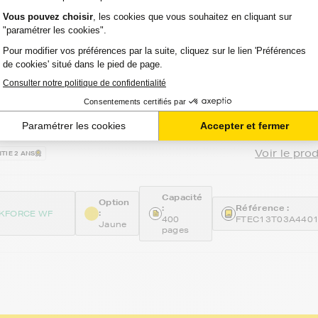
-
ncre compatible FranceToner équivalent à
série étoile de mer (C13T03A44010) -
at XL
 avis
Voir le pro
TIE 2 ANS
Capacité
Option
:
Référence :
:
KFORCE WF
400
FTEC13T03A440
Jaune
pages