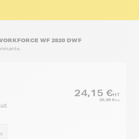
N WORKFORCE WF 2820 DWF
primante.
24,15 €
HT
28,98 €
TTC
duit
10