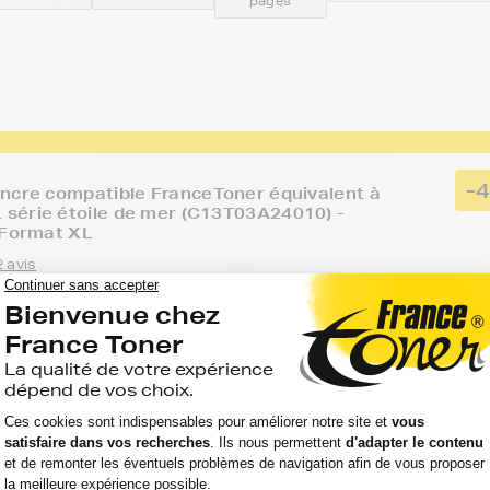
pages
-
ncre compatible FranceToner équivalent à
série étoile de mer (C13T03A24010) -
 Format XL
 avis
Voir le pro
TIE 2 ANS
Option
Capacité
:
:
Référence :
KFORCE WF
Cyan
400
FTEC13T03A240
(bleu)
pages