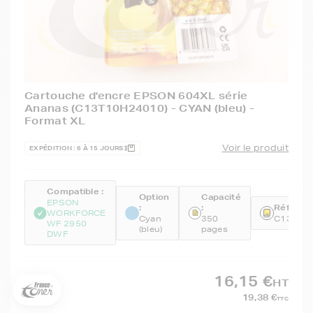
Cartouche d'encre EPSON 604XL série
Ananas (C13T10H24010) - CYAN (bleu) -
Format XL
Voir le produit
EXPÉDITION : 6 À 15 JOURS
Compatible :
Option
Capacité
EPSON
5€ offerts sur votre 1ère
:
:
Référenc
WORKFORCE
commande !
Cyan
350
C13T10
WF 2950
(bleu)
pages
DWF
5
€
Inscrivez-vous à notre newsletter, suivez notre actualité et
bénéficiez immédiatement
d’une remise de 5€
sur votre 1ère
16,15 €
HT
commande * !
19,38 €
TTC