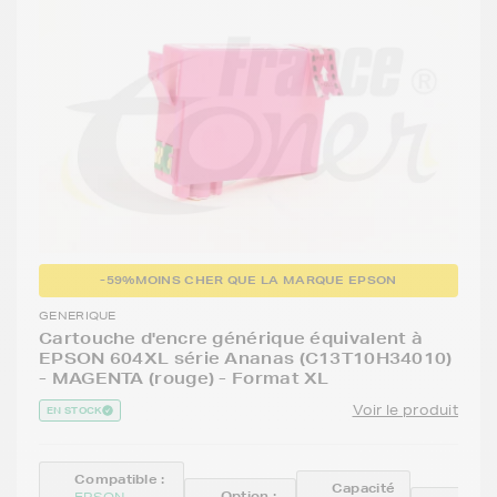
-59%
MOINS CHER QUE LA MARQUE EPSON
GENERIQUE
Cartouche d'encre générique équivalent à
EPSON 604XL série Ananas (C13T10H34010)
- MAGENTA (rouge) - Format XL
Voir le produit
EN STOCK
Compatible :
Capacité
Option :
EPSON