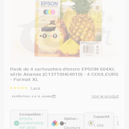
Pack de 4 cartouches d'encre EPSON 604XL
série Ananas (C13T10H64010) - 4 COULEURS
- Format XL
1 avis
Voir le produit
EXPÉDITION : 6 À 15 JOURS
Compatible :
Capacité
Option :
EPSON
:
Ré
WORKFORCE
4
1 550
C1
WF 2950
Couleurs