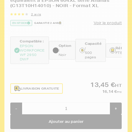
équivalent à EPSON 604XL série Ananas
(C13T10H14010) - NOIR - Format XL
2 avis
Voir le produit
EN STOCK
GARANTIE 2 ANS
Compatible :
Capacité
Option
EPSON
:
Référenc
:
WORKFORCE
500
FTET10
WF 2950
Noir
pages
DWF
13,45 €
HT
LIVRAISON GRATUITE
16,14 €
TTC
-
+
Ajouter au panier