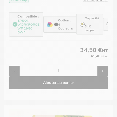
Voir le produit
EN STOCK
Compatible :
Capacité
Option :
EPSON
:
Ré
WORKFORCE
4
540
C1
WF 2950
Couleurs
pages
DWF
34,50 €
HT
41,40 €
TTC
-
+
Ajouter au panier