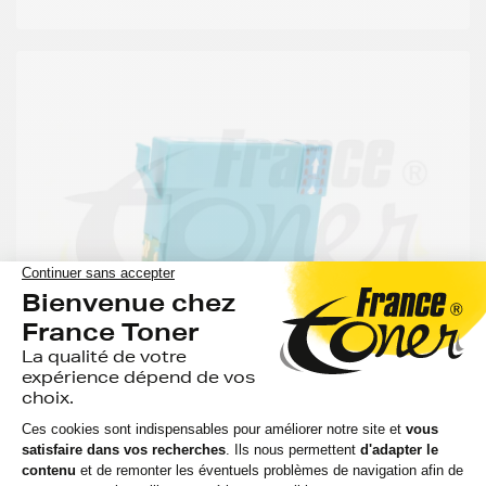
-59%
MOINS CHER QUE LA MARQUE EPSON
GENERIQUE
Cartouche d'encre générique équivalent à
EPSON 604XL série Ananas (C13T10H24010)
- CYAN (bleu) - Format XL