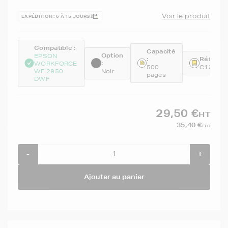
Voir le produit
EXPÉDITION : 6 À 15 JOURS
Compatible :
Capacité
Option
EPSON
:
Référenc
:
WORKFORCE
500
C13T10
WF 2950
Noir
pages
DWF
29,50 €
HT
35,40 €
TTC
-
+
Ajouter au panier