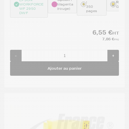
:
Référe
WORKFORCE
Magenta
350
GENET
WF 2950
(rouge)
pages
DWF
6,55 €
HT
7,86 €
TTC
-
+
Ajouter au panier