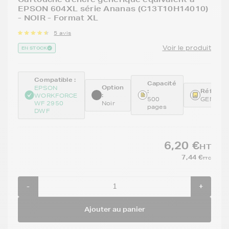
EPSON 604XL série Ananas (C13T10H14010)
- NOIR - Format XL
5 avis
Voir le produit
EN STOCK
Compatible :
Capacité
Option
EPSON
:
Référenc
:
WORKFORCE
500
GENET1
WF 2950
Noir
pages
DWF
6,20 €
HT
7,44 €
TTC
-
+
Ajouter au panier