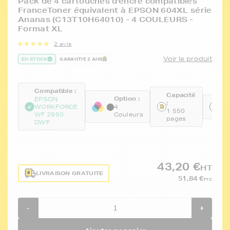
Pack de 4 cartouches d'encre compatibles
FranceToner équivalent à EPSON 604XL série
Ananas (C13T10H64010) - 4 COULEURS -
Format XL
2 avis
Voir le produit
EN STOCK
GARANTIE 2 ANS
Compatible :
Capacité
Option :
EPSON
:
Ré
WORKFORCE
4
1 550
FT
WF 2950
Couleurs
pages
DWF
43,20 €
HT
LIVRAISON GRATUITE
51,84 €
TTC
-
+