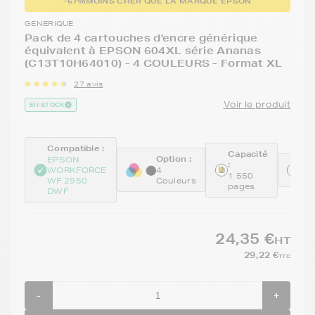
-67%
MOINS CHER QUE LA MARQUE EPSON
GENERIQUE
Pack de 4 cartouches d'encre générique
équivalent à EPSON 604XL série Ananas
(C13T10H64010) - 4 COULEURS - Format XL
27 avis
Voir le produit
EN STOCK
Compatible :
Capacité
Option :
EPSON
:
Ré
WORKFORCE
4
1 550
GE
WF 2950
Couleurs
pages
DWF
24,35 €
HT
29,22 €
TTC
-
+