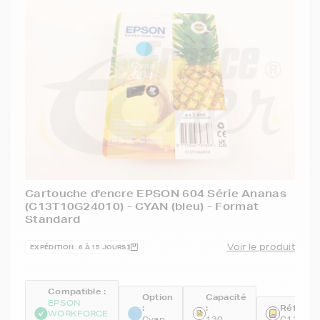
Cartouche d'encre EPSON 604 Série Ananas
(C13T10G24010) - CYAN (bleu) - Format
Standard
Voir le produit
EXPÉDITION : 6 À 15 JOURS
Compatible :
Option
Capacité
EPSON
:
:
Référenc
WORKFORCE
Cyan
130
C13T10