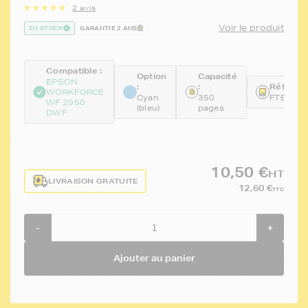
2 avis
Voir le produit
EN STOCK
GARANTIE 2 ANS
Compatible :
Option
Capacité
EPSON
:
:
Référenc
WORKFORCE
Cyan
350
FTET10
WF 2950
(bleu)
pages
DWF
10,50 €
HT
LIVRAISON GRATUITE
12,60 €
TTC
-
+
Ajouter au panier