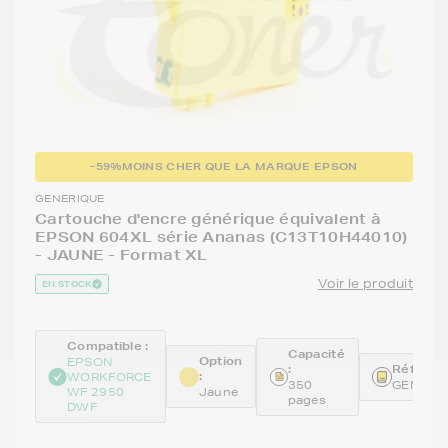
-59%
MOINS CHER QUE LA MARQUE EPSON
GENERIQUE
Cartouche d'encre générique équivalent à
EPSON 604XL série Ananas (C13T10H44010)
- JAUNE - Format XL
Voir le produit
EN STOCK
Compatible :
Capacité
Option
EPSON
:
Référenc
:
WORKFORCE
350
GENET1
WF 2950
Jaune
pages
DWF