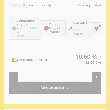
Voir le produit
EN STOCK
GARANTIE 2 ANS
Compatible :
Capacité
Option :
EPSON
:
Référe
WORKFORCE
Magenta
350
FTET1
WF 2950
(rouge)
pages
DWF
10,50 €
HT
LIVRAISON GRATUITE
12,60 €
TTC
-
+
Ajouter au panier