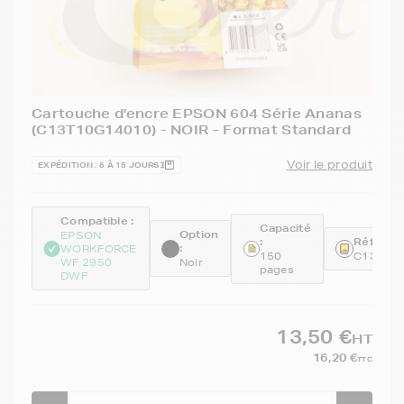
Cartouche d'encre EPSON 604 Série Ananas
(C13T10G14010) - NOIR - Format Standard
Voir le produit
EXPÉDITION : 6 À 15 JOURS
Compatible :
Capacité
Option
EPSON
:
Référenc
:
WORKFORCE
150
C13T10
WF 2950
Noir
pages
DWF
13,50 €
HT
16,20 €
TTC