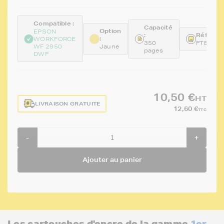
Compatible :
Capacité
Option
EPSON
:
Référenc
:
WORKFORCE
350
FTET10
WF 2950
Jaune
pages
DWF
10,50 €
HT
LIVRAISON GRATUITE
12,60 €
TTC
-
+
Ajouter au panier
Les cartouches d'encre de la gamme
1er