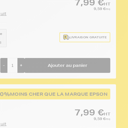
7,99 €
HT
9,59 €
TTC
duit
ce
LIVRAISON GRATUITE
3
-
+
Ajouter au panier
50%
MOINS CHER QUE LA MARQUE EPSON
7,99 €
HT
9,59 €
TTC
duit