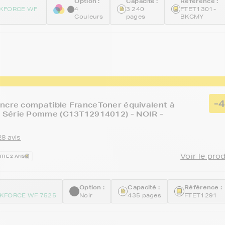
Option :
Capacité :
Référence :
KFORCE WF
4
3 240
FTET1301-
Couleurs
pages
BKCMY
-
ncre compatible FranceToner équivalent à
Série Pomme (C13T12914012) - NOIR -
28 avis
Voir le pro
TIE 2 ANS
Option :
Capacité :
Référence :
KFORCE WF 7525
Noir
435 pages
FTET1291