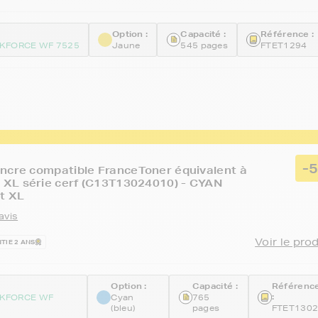
Option :
Capacité :
Référence :
KFORCE WF 7525
Jaune
545 pages
FTET1294
-
ncre compatible FranceToner équivalent à
XL série cerf (C13T13024010) - CYAN
at XL
avis
Voir le pro
TIE 2 ANS
Option :
Capacité :
Référenc
:
KFORCE WF
Cyan
765
(bleu)
pages
FTET130