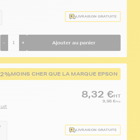
LIVRAISON GRATUITE
-
+
Ajouter au panier
52%
MOINS CHER QUE LA MARQUE EPSON
8,32 €
HT
9,98 €
TTC
duit
e
LIVRAISON GRATUITE
2