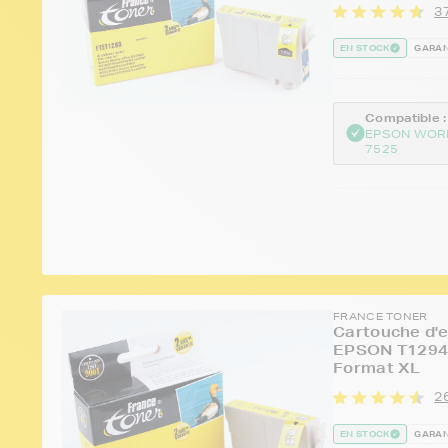
37
EN STOCK
GARAN
Compatible :
EPSON WOR
7525
FRANCE TONER
Cartouche d'e
EPSON T1294 
Format XL
26
EN STOCK
GARAN