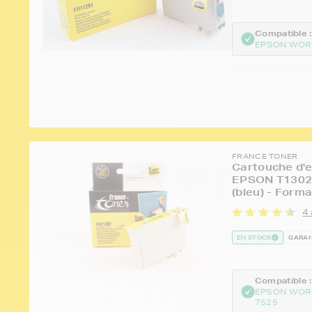
Compatible :
EPSON WOR
FRANCE TONER
Cartouche d'e
EPSON T1302 
(bleu) - Form
4 
EN STOCK
GARAN
Compatible :
EPSON WOR
7525