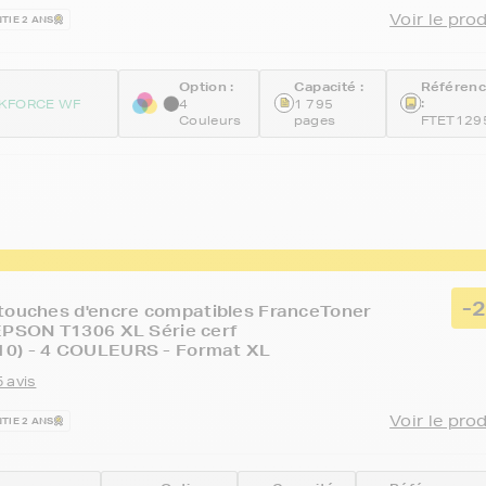
Voir le pro
TIE 2 ANS
Option :
Capacité :
Référen
:
KFORCE WF
4
1 795
Couleurs
pages
FTET129
-
touches d'encre compatibles FranceToner
EPSON T1306 XL Série cerf
0) - 4 COULEURS - Format XL
 avis
Voir le pro
TIE 2 ANS