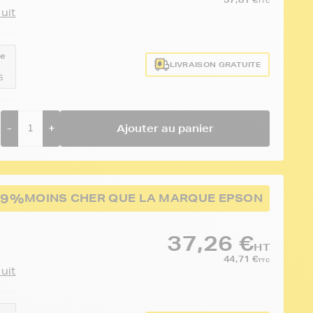
TTC
duit
ce
LIVRAISON GRATUITE
5
-
+
Ajouter au panier
29%
MOINS CHER QUE LA MARQUE EPSON
37,26 €
HT
44,71 €
TTC
duit