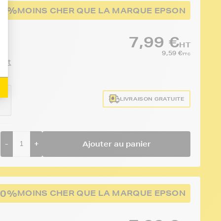
50%
MOINS CHER QUE LA MARQUE EPSON
7,99 €
HT
9,59 €
TTC
duit
e
LIVRAISON GRATUITE
2
-
+
Ajouter au panier
50%
MOINS CHER QUE LA MARQUE EPSON