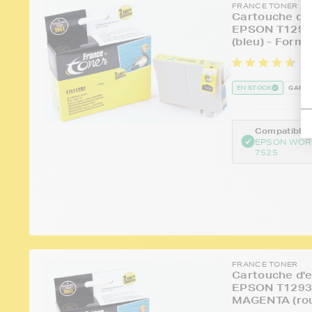
FRANCE TONER
Cartouche d'e
EPSON T1292
(bleu) - Form
39
EN STOCK
GARAN
Compatible :
EPSON WOR
7525
FRANCE TONER
Cartouche d'e
EPSON T1293 
MAGENTA (rou