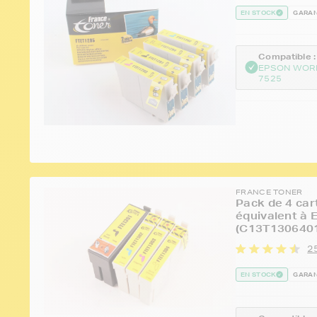
EN STOCK
GARAN
Compatible :
EPSON WOR
7525
FRANCE TONER
Pack de 4 car
équivalent à 
(C13T1306401
25
EN STOCK
GARAN