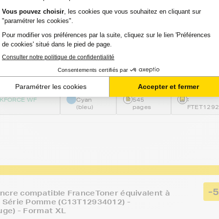
-
ncre compatible FranceToner équivalent à
 Série Pomme (C13T12924012) - CYAN
at XL
 avis
Voir le pro
TIE 2 ANS
Option :
Capacité :
Référenc
:
KFORCE WF
Cyan
545
(bleu)
pages
FTET129
-
ncre compatible FranceToner équivalent à
Série Pomme (C13T12934012) -
ge) - Format XL