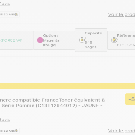
 avis
Voir le pro
TIE 2 ANS
Capacité
Option :
Référen
:
:
KFORCE WF
Magenta
545
(rouge)
FTET129
pages
-
ncre compatible FranceToner équivalent à
Série Pomme (C13T12944012) - JAUNE -
 avis
Voir le pro
TIE 2 ANS