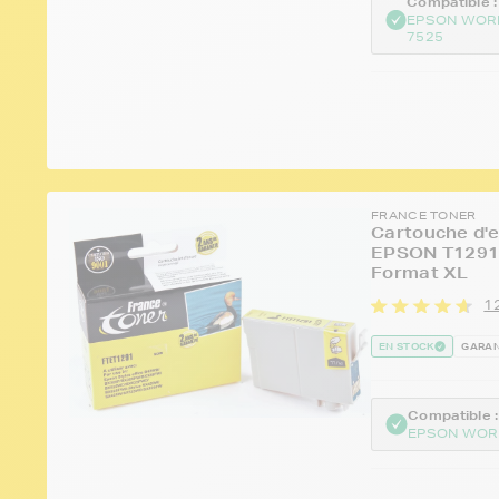
Compatible :
EPSON WOR
7525
FRANCE TONER
Cartouche d'e
EPSON T1291 
Format XL
1
EN STOCK
GARAN
Compatible :
EPSON WOR