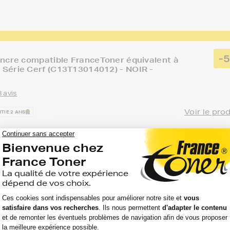
-
ncre compatible FranceToner équivalent à
Série Cerf (C13T13014012) - NOIR -
 avis
Voir le pro
TIE 2 ANS
Option :
Capacité :
Référence :
KFORCE WF 7525
Noir
945 pages
FTET1301