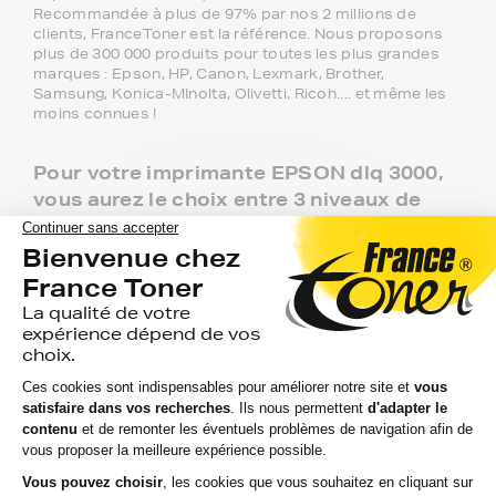
Recommandée à plus de 97% par nos 2 millions de
clients, FranceToner est la référence. Nous proposons
plus de 300 000 produits pour toutes les plus grandes
marques : Epson, HP, Canon, Lexmark, Brother,
Samsung, Konica-MInolta, Olivetti, Ricoh.... et même les
moins connues !
Pour votre imprimante EPSON dlq 3000,
vous aurez le choix entre 3 niveaux de
gammes :
Marque FranceToner : la gamme référence, 100%
compatible, livraison offerte en point de retrait et
garantie deux ans. C'est le meilleur choix pour obtenir
une haute qualité à bas prix.
Gamme 1er Prix : produits compatibles avec votre
imprimante EPSON dlq 3000 à prix discount.
Marque Constructeur : les rubans du constructeur de
votre imprimante EPSON dlq 3000. Si vous voulez
évitez la queue en magasin, il vous suffit de
commander ici.