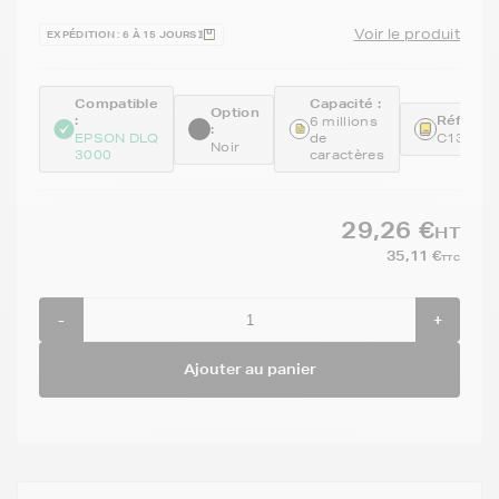
Voir le produit
EXPÉDITION : 6 À 15 JOURS
Compatible
Capacité :
Option
:
Référenc
6 millions
:
EPSON DLQ
de
C13S01
Noir
3000
caractères
29,26 €
HT
35,11 €
TTC
-
+
Ajouter au panier