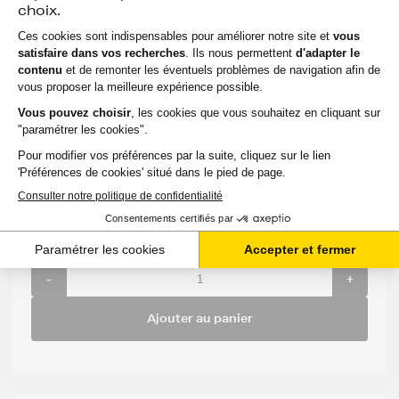
- MAGENTA (rouge) - Format Standard
Voir le produit
EXPÉDITION : 6 À 15 JOURS
Compatible
Capacité
:
Option :
Référen
:
:
CANON
Magenta
7 000
PIXMA G
(rouge)
GI-590M
pages
3500
8,30 €
HT
9,96 €
TTC
-
+
Ajouter au panier