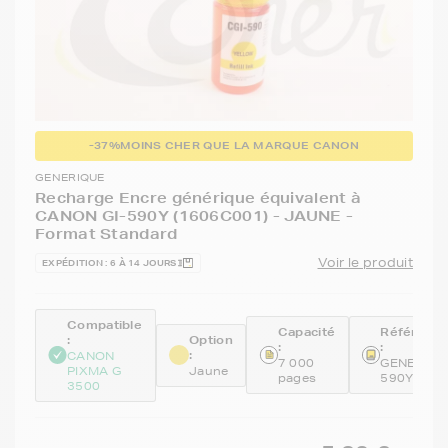
-37%
MOINS CHER QUE LA MARQUE CANON
GENERIQUE
Recharge Encre générique équivalent à
CANON GI-590Y (1606C001) - JAUNE -
Format Standard
Voir le produit
EXPÉDITION : 6 À 14 JOURS
Compatible
Capacité
Référenc
:
Option
:
:
:
CANON
7 000
GENEGI-
PIXMA G
Jaune
pages
590Y
3500