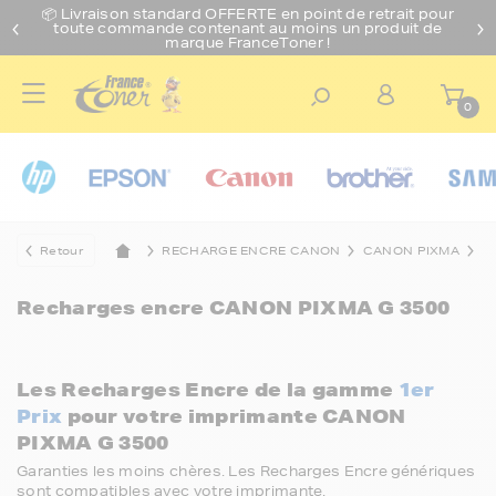
📦 Livraison standard O
FFERTE
en point de retrait pour
toute commande contenant au moins un produit de
marque FranceToner !
0
Retour
RECHARGE ENCRE CANON
CANON PIXMA
C
Recharges encre
CANON PIXMA G 3500
Les Recharges Encre de la gamme
1er
Prix
pour votre imprimante CANON
PIXMA G 3500
Garanties les moins chères. Les Recharges Encre génériques
sont compatibles avec votre imprimante.