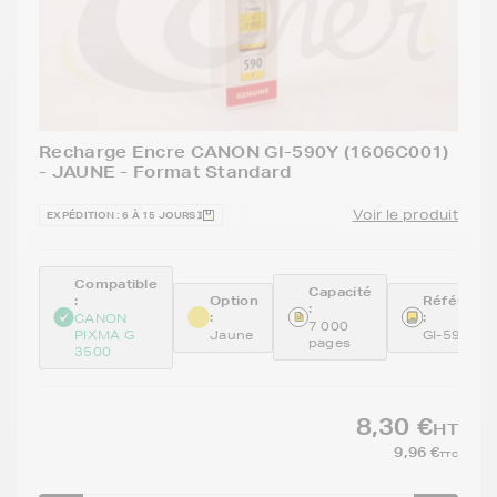
Recharge Encre CANON GI-590Y (1606C001)
- JAUNE - Format Standard
Voir le produit
EXPÉDITION : 6 À 15 JOURS
Compatible
Capacité
:
Option
Référenc
:
:
:
CANON
7 000
PIXMA G
Jaune
GI-590Y
pages
3500
8,30 €
HT
9,96 €
TTC