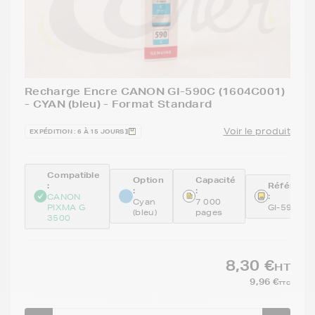
Recharge Encre CANON GI-590C (1604C001)
- CYAN (bleu) - Format Standard
Voir le produit
EXPÉDITION : 6 À 15 JOURS
Compatible
Option
Capacité
:
Référenc
:
:
:
CANON
Cyan
7 000
PIXMA G
GI-590C
(bleu)
pages
3500
8,30 €
HT
9,96 €
TTC