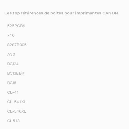
Les top références de boites pour imprimantes CANON
525PGBK
716
8287B005
A30
BCI24
BCI3EBK
BCI6
CL-41
CL-541XL
CL-546XL
CL513