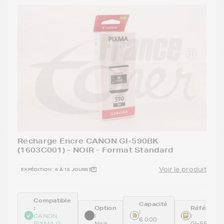
Recharge Encre CANON GI-590BK
(1603C001) - NOIR - Format Standard
Voir le produit
EXPÉDITION : 6 À 15 JOURS
Compatible
Capacité
:
Option
Référenc
:
:
:
CANON
6 000
PIXMA G
Noir
GI-590BK