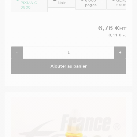
6 000
GENEGI-
PIXMA G
Noir
pages
590BK
3500
6,76 €
HT
8,11 €
TTC
-
+
Ajouter au panier