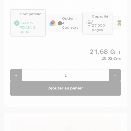
Compatible
Capacité
:
Option :
:
Réfé
CANON
4
27 000
GEN
PIXMA G
Couleurs
pages
3500
21,68 €
HT
26,02 €
TTC
-
+
Ajouter au panier