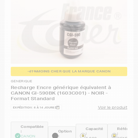
-41%
MOINS CHER QUE LA MARQUE CANON
GENERIQUE
Recharge Encre générique équivalent à
CANON GI-590BK (1603C001) - NOIR -
Format Standard
Voir le produit
EXPÉDITION : 6 À 14 JOURS
Compatible
Capacité
Référenc
:
Option
:
:
:
CANON