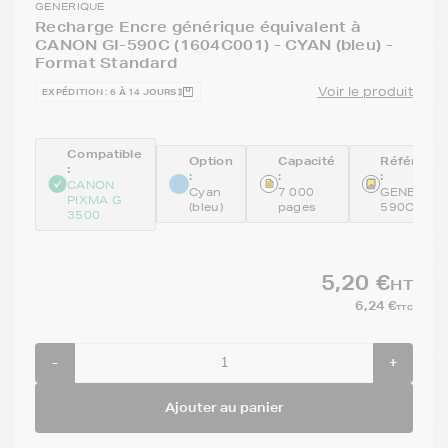
GENERIQUE
Recharge Encre générique équivalent à
CANON GI-590C (1604C001) - CYAN (bleu) -
Format Standard
Voir le produit
EXPÉDITION : 6 À 14 JOURS
Compatible
Option
Capacité
Référenc
:
:
:
:
CANON
Cyan
7 000
GENEGI-
PIXMA G
(bleu)
pages
590C
3500
5,20 €
HT
6,24 €
TTC
-
+
Ajouter au panier