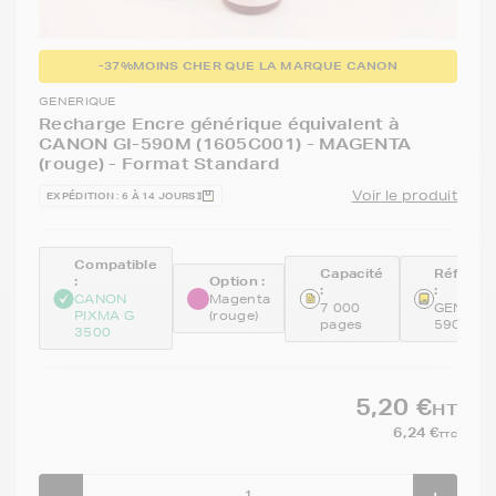
-37%
MOINS CHER QUE LA MARQUE CANON
GENERIQUE
Recharge Encre générique équivalent à
CANON GI-590M (1605C001) - MAGENTA
(rouge) - Format Standard
Voir le produit
EXPÉDITION : 6 À 14 JOURS
Compatible
Capacité
Référen
:
Option :
:
:
CANON
Magenta
7 000
GENEGI-
PIXMA G
(rouge)
pages
590M
3500
5,20 €
HT
6,24 €
TTC